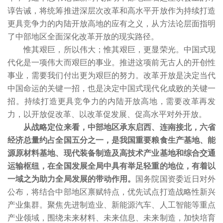
谆告诫，将统筹推进深层次改革和高水平开放作为持续打造
更具竞争力的内陆开放高地的应有之义，从方法论层面指明
了中部地区全面深化改革开放的现实路径。
惟其艰巨，所以伟大；惟其艰巨，更显荣光。中国式现
代化是一项伟大而艰巨的事业。推进这项前无古人的开创性
事业，需要我们付出更为艰巨的努力。改革开放是决定当代
中国命运的关键一招，也是决定中国式现代化成败的关键一
招。持续打造更具竞争力的内陆开放高地，需要改革再发
力，以开放促改革、以改革促发展、促高水平对外开放。
从战略定位来看，中部地区承东启西、连南接北，六省
经济总量约占全国五分之一，是我国重要粮食生产基地、能
源原材料基地、现代装备制造及高技术产业基地和综合交通
运输枢纽，在全国发展全局中具有举足轻重的地位，有着以
一域之为助力全局发展的带动作用。
国务院国资委近日对外
公布，将结合中部地区禀赋特点，优先试点打造战略性新兴
产业集群。聚焦先进制造业、新能源汽车、人工智能等重点
产业领域，围绕未来材料、未来信息、未来制造，加快培育