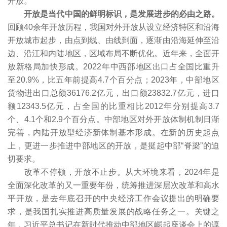
开放。
开放是当代中国的鲜明标识，是发展进步的必由之路。
回顾40余年开放历程，我国对外开放从设立经济特区和沿海
开放城市起步，由点到线、由线到面，逐渐由沿海延伸至沿
边、沿江和内陆地区，区域布局不断优化。近年来，全面开
放新格局加快形成。2022年中西部地区出口占全国比重升
至20.9%，比五年前提高4.7个百分点；2023年，中部地区
货物进出口总额36176.2亿元，出口额23832.7亿元，进口
额12343.5亿元，占全国的比重相比2012年分别提高3.7
个、4.1个和2.9个百分点。中部地区对外开放体制机制日渐
完善，内陆开放型经济新体制基本形成。在新的历史起点
上，更进一步推进中部地区的开放，是挺起中部“脊梁”的迫
切要求。
改革不停顿，开放不止步。从大环境来看，2024年是
全面深化改革的又一重要年份，统筹推进深层次改革和高水
平开放，是去年底召开的中央经济工作会议提出的明确要
求，是我国扎实推进高质量发展的战略任务之一。关键之
年，习近平总书记在新时代推动中部地区崛起座谈会上的谆