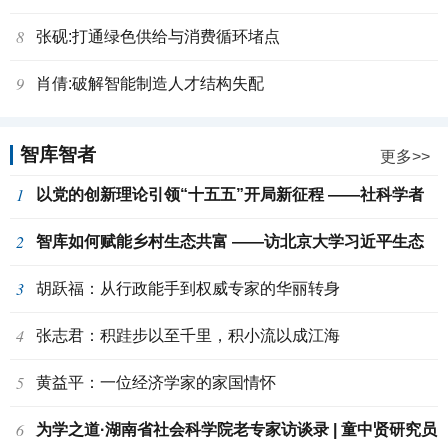
8
张砚:打通绿色供给与消费循环堵点
9
肖倩:破解智能制造人才结构失配
智库智者
更多>>
1
以党的创新理论引领“十五五”开局新征程 ——社科学者
2
谈新一年的学术使命与研究课题
智库如何赋能乡村生态共富 ——访北京大学习近平生态
3
文明思想研究中心主任郇庆治教授
胡跃福：从行政能手到权威专家的华丽转身
4
张志君：积跬步以至千里，积小流以成江海
5
黄益平：一位经济学家的家国情怀
6
为学之道·湖南省社会科学院老专家访谈录 | 童中贤研究员