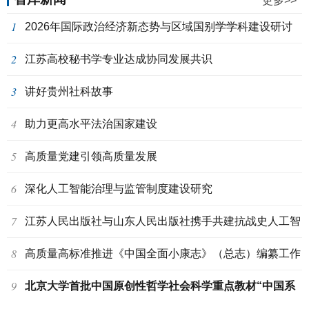
更多>>
1
2026年国际政治经济新态势与区域国别学学科建设研讨
2
会在贵州大学召开
江苏高校秘书学专业达成协同发展共识
3
讲好贵州社科故事
4
助力更高水平法治国家建设
5
高质量党建引领高质量发展
6
深化人工智能治理与监管制度建设研究
7
江苏人民出版社与山东人民出版社携手共建抗战史人工智
8
能数据库
高质量高标准推进《中国全面小康志》（总志）编纂工作
9
北京大学首批中国原创性哲学社会科学重点教材“中国系