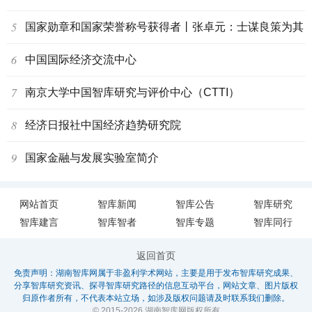
5
国家勋章和国家荣誉称号获得者丨张卓元：士谋良策为其
6
国
中国国际经济交流中心
7
南京大学中国智库研究与评价中心（CTTI）
8
经济日报社中国经济趋势研究院
9
国家金融与发展实验室简介
网站首页
智库新闻
智库公告
智库研究
智库建言
智库智者
智库专题
智库同行
返回首页
免责声明：湖南智库网属于非盈利学术网站，主要是用于发布智库研究成果、
分享智库研究资讯、探寻智库研究路径的信息互动平台，网站文章、图片版权
归原作者所有，不代表本站立场，如涉及版权问题请及时联系我们删除。
© 2015-2026 湖南智库网版权所有