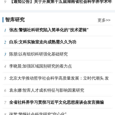
9
建设学术研讨会通知（第一轮）
【通知公告】关于开展第十五届湖南省社会科学界学术年
会征文活动的通知
智库研究
更多>>
1
张杰:警惕社科研究陷入简单化的“技术逻辑”
2
白乐:文科实验室走向成熟需久久为功
3
陈朋:以有组织科研强化基础研究
4
李晓晨:加强区域国别研究的着力点
5
北京大学推动哲学社会科学高质量发展：立时代潮头 发
6
思想先声
袁永娜:智库人才成长特征与影响因素研究
7
全省社科界学习贯彻习近平文化思想座谈会发言摘编
8
张苹:警惕社会科学研究“空心化”