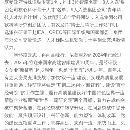
享受政府特殊津贴专家1名，推出3位智库名家，8人入选“集
团公司核心科研骨干人才”名单、9人入选集团公司“青年科
技人才培养计划”，选优配强18个学科团队，入选集团公司
软科学研究创新团队，有效发挥“博士后科研工作站”作用，
选派科研骨干赴IEA、OPEC等国际组织和国家部委、集团
海外公司交流锻炼。人才梯队生机勃勃，干事创业充满激情
活力。
胸怀凌云志，再向高峰行。浓墨重彩的2024年已经过
去，2025年将迎来国家高端智库建设10周年，是经研院二
次创业“新征程”起步周年，也是“十五五”起步之年。百年未
有之大变局充满挑战，加快“双一流”建设、实现高质量发展
任重道远，经研院将锚定“开启二次创业‘新征程’，建设‘百年
经研院’”的工作主题，履行高质量建设好“中国特色世界一流
新型企业智库”和“世界一流研究院”两个目标，着力在战略突
破中聚势蓄能、在路径突破中转型升级、在问题突破中提升
效能，聚焦顶层设计、科研创新、能力塑造、体制改革、党
的建设五项重点工作，志存高远、志创一流，乘势而上、久