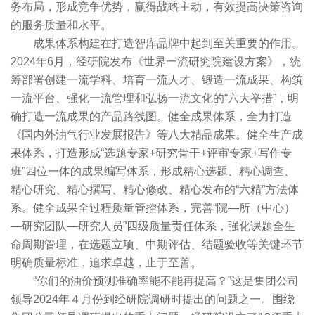
务布局，形成竞争优势，赢得战略主动，有效提高决策咨询
的服务质量和水平。
成果体系构建在打造智库品牌中起到至关重要的作用。
2024年6月，经研院发布《世界一流研究院建设方案》，统
筹部署创建一流学科、培育一流人才、锻造一流成果、构筑
一流平台、强化一流管理和弘扬一流文化的“六大举措”，明
确打造一流成果的产品路线图。健全成果体系，全力打造
《国内外油气行业发展报告》等八大精品成果。健全生产成
果体系，打造形成“选题专家+研究骨干+评审专家+写作专
班”四位一体的成果编写体系，形成精心选题、精心调查、
精心研究、精心撰写、精心修改、精心发布的“六精”方法体
系。健全成果全过程质量管控体系，完善“院—所（中心）
—研究团队—研究人员”四级质量责任体系，强化课题全生
命周期管理，在选题立项、中期评估、结题验收等关键环节
明确质量标准，追求卓越，止于至善。
“你们的油价预测准确率能不能再提高？”这是集团公司
领导2024年４月份到经研院调研时提出的问题之一。围绕