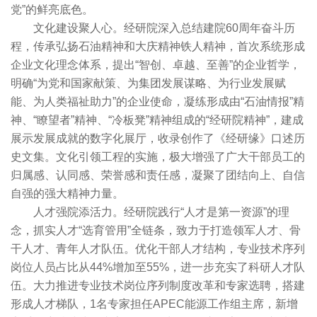
党”的鲜亮底色。
文化建设聚人心。经研院深入总结建院60周年奋斗历
程，传承弘扬石油精神和大庆精神铁人精神，首次系统形成
企业文化理念体系，提出“智创、卓越、至善”的企业哲学，
明确“为党和国家献策、为集团发展谋略、为行业发展赋
能、为人类福祉助力”的企业使命，凝练形成由“石油情报”精
神、“瞭望者”精神、“冷板凳”精神组成的“经研院精神”，建成
展示发展成就的数字化展厅，收录创作了《经研缘》口述历
史文集。文化引领工程的实施，极大增强了广大干部员工的
归属感、认同感、荣誉感和责任感，凝聚了团结向上、自信
自强的强大精神力量。
人才强院添活力。经研院践行“人才是第一资源”的理
念，抓实人才“选育管用”全链条，致力于打造领军人才、骨
干人才、青年人才队伍。优化干部人才结构，专业技术序列
岗位人员占比从44%增加至55%，进一步充实了科研人才队
伍。大力推进专业技术岗位序列制度改革和专家选聘，搭建
形成人才梯队，1名专家担任APEC能源工作组主席，新增