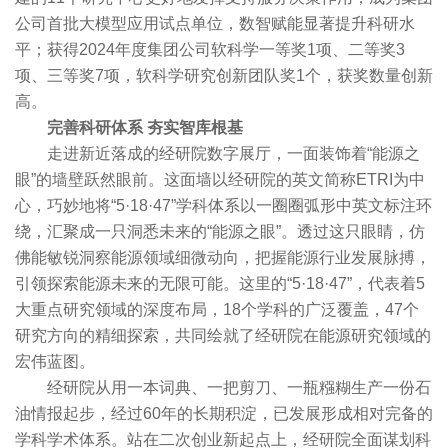
公司首批大模型应用试点单位，数智赋能显著提升科研水
平；获得2024年度集团公司软科学一等奖1项、二等奖3
项、三等奖7项，软科学研究创新团队奖1个，获奖数量创新
高。
完善科研体系 夯实智库根基
走进新近落成的经研院数字展厅，一面装饰着“能源之
眼”的墙壁跃然眼前。这面墙以经研院的英文简称ETRI为中
心，巧妙地将“5·18·47”学科体系以一圈圈弧形中英文标注环
绕，汇聚成一只洞悉未来的“能源之眼”。透过这只眼睛，仿
佛能敏锐洞察能源领域细微动向，把握能源行业发展脉搏，
引领探索能源未来的无限可能。这里的“5·18·47”，代表着5
大重点研究领域的深度布局，18个学科的广泛覆盖，47个
研究方向的精细探索，共同绘就了经研院在能源研究领域的
宏伟蓝图。
经研院从用一本词典、一把剪刀、一瓶糨糊生产一份石
油情报起步，经过60年的长期积淀，已发展形成相对完备的
学科学术体系。站在二次创业新起点上，经研院全面谋划科