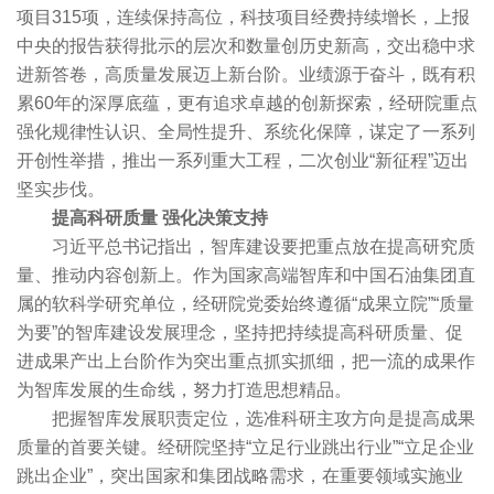
项目315项，连续保持高位，科技项目经费持续增长，上报
中央的报告获得批示的层次和数量创历史新高，交出稳中求
进新答卷，高质量发展迈上新台阶。业绩源于奋斗，既有积
累60年的深厚底蕴，更有追求卓越的创新探索，经研院重点
强化规律性认识、全局性提升、系统化保障，谋定了一系列
开创性举措，推出一系列重大工程，二次创业“新征程”迈出
坚实步伐。
提高科研质量 强化决策支持
习近平总书记指出，智库建设要把重点放在提高研究质
量、推动内容创新上。作为国家高端智库和中国石油集团直
属的软科学研究单位，经研院党委始终遵循“成果立院”“质量
为要”的智库建设发展理念，坚持把持续提高科研质量、促
进成果产出上台阶作为突出重点抓实抓细，把一流的成果作
为智库发展的生命线，努力打造思想精品。
把握智库发展职责定位，选准科研主攻方向是提高成果
质量的首要关键。经研院坚持“立足行业跳出行业”“立足企业
跳出企业”，突出国家和集团战略需求，在重要领域实施业