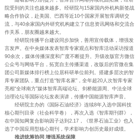
院受到的关注也越来越多。经研院与15家国内外机构新签战
略合作协议，赴美国、巴西等近10个国家开展智库调研交
流，与40余家国内外研究机构建立了信息资讯网络和交流合
作关系，朋友圈越来越大。
经研院传播平台建设同步加快，善用宣传载体，增强发
言发声。在中央媒体发表智库专家观点和智库活动采访报道
90余次，媒体传播深度和广度不断提升。升级改版官方微信
公众号与网络平台，拓宽自主传播渠道，改版后的官微在集
团公司新媒体排行榜上位居科研单位前列。搭建多层次的智
库专家团队，重点打造“智库名家”，全年超20人次智库专家
亮相“全球南方”媒体智库高端论坛、剑桥能源周、中法全球
治理论坛等国际论坛发表演讲，传播中国能源智库声音。
经研院主办的《国际石油经济》连续8年入选中国科技
核心期刊目录（社会科学卷），再次入选《智库期刊群》，
在中国知网复合影响因子达到2.17，《世界石油工业》也入
选了中国应用型核心期刊，学术影响力创历史最好成绩。
推进统筹协同 增强系统保障