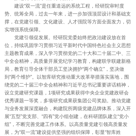
建设“双一流”是任重道远的系统工程，经研院审时度
势、统筹全局，过去一年来，进一步加强顶层设计和基础支
撑，在党建引领、文化建设、人才强院等方面全面发力，切
实增强系统保障。
党建引领促发展。经研院党委始终把政治建设放在首
位，持续巩固学习贯彻习近平新时代中国特色社会主义思想
主题教育成果，深入学习贯彻党的二十大和二十届二中、三
中全会精神，高质量开展党纪学习教育，构建联学联建新格
局，教育引导全体干部员工坚决拥护“两个确立”，坚决做
到“两个维护”。以智库研究推动重大改革举措落实落地，围
绕党的二十届三中全会精神和习近平总书记重要讲话精神，
设立党建研究课题，1项研究成果获得中央企业党建政研会
优秀课题一等奖，多项研究成果获集团公司奖励。推动党建
与业务发展深度融合，构建院所两级党建品牌体系，深入开
展“五型”党支部、“四有”党小组创建，在科研团队建立“党小
组”，不断完善党建工作体系。以高质量党建引领高质量发
展，为“双一流”建设提供坚强的组织保障，彰显“智库姓