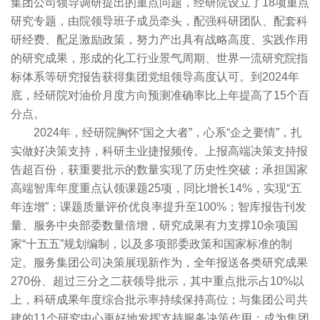
集团公司领导调研提出的重点问题，经研院设立了18项重点
研究专题，由院领导班子成员牵头，配强科研团队、配套科
研经费、配足激励政策，努力产出具有战略高度、实践作用
的研究成果，形成的化工行业景气周期、世界一流研究院指
标体系等研究报告获得集团党组领导高度认可。到2024年
底，经研院对油价月度方向预测准确率比上年提高了15个百
分点。
2024年，经研院胸怀“国之大者”，心系“企之要情”，扎
实做好决策支持，科研主业捷报频传。上报高端决策支持报
告超百份，获重要批示的数量实现了历史性突破；承担国家
高端智库年度重点认领课题25项，同比增长14%，实现“五
年连增”；课题质量评价优良率提升至100%；智库报告刊发
量、服务中央部委数量倍增，研究成果有力支撑10余项国
家“十五五”规划编制，以及多项部委政策和国家标准的制
定。服务集团公司决策展现新作为，全年报送各类研究成果
270份、超过三分之二获领导批示，其中重点批示占10%以
上，科研成果年度综合批示率持续保持高位；与集团公司共
建的11个研究中心更好地发挥支持服务决策作用；成为集团