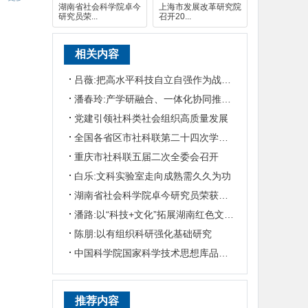
湖南省社会科学院卓今
上海市发展改革研究院
研究员荣...
召开20...
相关内容
吕薇:把高水平科技自立自强作为战略支撑
潘春玲:产学研融合、一体化协同推动农业科技创新
党建引领社科类社会组织高质量发展
全国各省区市社科联第二十四次学会工作会议在蓉召开
重庆市社科联五届二次全委会召开
白乐:文科实验室走向成熟需久久为功
湖南省社会科学院卓今研究员荣获第九届鲁迅文学奖
潘路:以“科技+文化”拓展湖南红色文旅发展之路
陈朋:以有组织科研强化基础研究
中国科学院国家科学技术思想库品牌成果在京发布
推荐内容