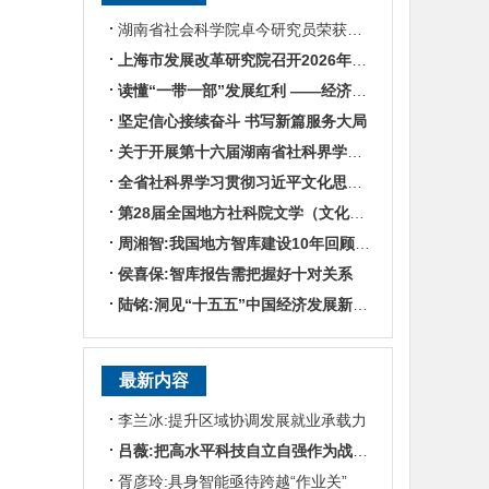
湖南省社会科学院卓今研究员荣获第九届鲁迅文学奖
上海市发展改革研究院召开2026年半年度工作会议
读懂“一带一部”发展红利 ——经济学专家谈湖南区位优势
坚定信心接续奋斗 书写新篇服务大局
关于开展第十六届湖南省社科界学术年会征文活动的通知
全省社科界学习贯彻习近平文化思想座谈会发言摘编
第28届全国地方社科院文学（文化）所所长联席会暨“数智时代地方文化IP建设”学术研讨
周湘智:我国地方智库建设10年回顾与展望
侯喜保:智库报告需把握好十对关系
陆铭:洞见“十五五”中国经济发展新趋势——对话上海交通大学中国发展研究院执行院长陆铭
最新内容
李兰冰:提升区域协调发展就业承载力
吕薇:把高水平科技自立自强作为战略支撑
胥彦玲:具身智能亟待跨越“作业关”