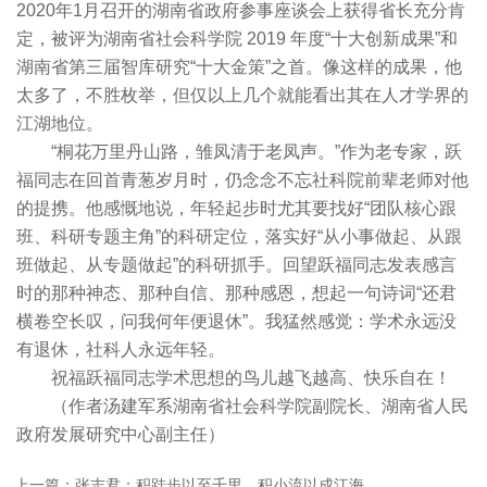
2020年1月召开的湖南省政府参事座谈会上获得省长充分肯
定，被评为湖南省社会科学院 2019 年度“十大创新成果”和
湖南省第三届智库研究“十大金策”之首。像这样的成果，他
太多了，不胜枚举，但仅以上几个就能看出其在人才学界的
江湖地位。
“桐花万里丹山路，雏凤清于老凤声。”作为老专家，跃
福同志在回首青葱岁月时，仍念念不忘社科院前辈老师对他
的提携。他感慨地说，年轻起步时尤其要找好“团队核心跟
班、科研专题主角”的科研定位，落实好“从小事做起、从跟
班做起、从专题做起”的科研抓手。回望跃福同志发表感言
时的那种神态、那种自信、那种感恩，想起一句诗词“还君
横卷空长叹，问我何年便退休”。我猛然感觉：学术永远没
有退休，社科人永远年轻。
祝福跃福同志学术思想的鸟儿越飞越高、快乐自在！
（作者汤建军系湖南省社会科学院副院长、湖南省人民
政府发展研究中心副主任）
上一篇：张志君：积跬步以至千里，积小流以成江海