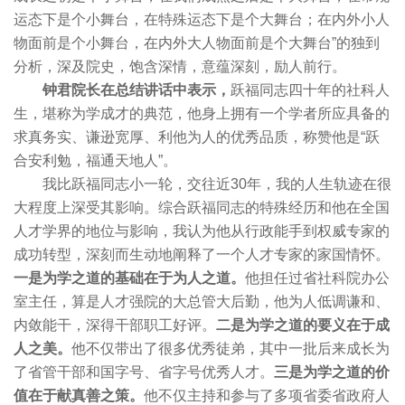
运态下是个小舞台，在特殊运态下是个大舞台；在内外小人
物面前是个小舞台，在内外大人物面前是个大舞台”的独到
分析，深及院史，饱含深情，意蕴深刻，励人前行。
钟君院长在总结讲话中表示，
跃福同志四十年的社科人
生，堪称为学成才的典范，他身上拥有一个学者所应具备的
求真务实、谦逊宽厚、利他为人的优秀品质，称赞他是“跃
合安利勉，福通天地人”。
我比跃福同志小一轮，交往近30年，我的人生轨迹在很
大程度上深受其影响。综合跃福同志的特殊经历和他在全国
人才学界的地位与影响，我认为他从行政能手到权威专家的
成功转型，深刻而生动地阐释了一个人才专家的家国情怀。
一是为学之道的基础在于为人之道。
他担任过省社科院办公
室主任，算是人才强院的大总管大后勤，他为人低调谦和、
内敛能干，深得干部职工好评。
二是为学之道的要义在于成
人之美。
他不仅带出了很多优秀徒弟，其中一批后来成长为
了省管干部和国字号、省字号优秀人才。
三是为学之道的价
值在于献真善之策。
他不仅主持和参与了多项省委省政府人