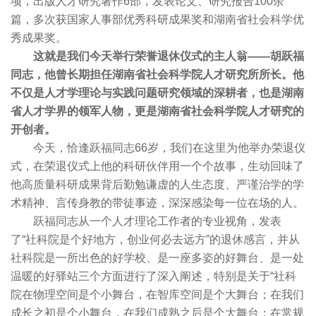
项，出版人才研究著作6部，发表论文、研究报告100余
篇，多次获国家人事部优秀科研成果奖和湖南省社会科学优
秀成果奖。
这就是我们今天举行荣誉退休仪式的主人翁——胡跃福
同志，他曾长期担任湖南省社会科学院人才研究所所长。他
不仅是人才学理论与实践问题研究领域的深耕者，也是湖南
省人才学界的领军人物，更是湖南省社会科学院人才研究的
开创者。
今天，恰逢跃福同志66岁，我们在这里为他举办荣退仪
式，在荣退仪式上他的科研伙伴用一个个故事，生动回味了
他高质量科研成果背后勤勉谦虚的人生态度、严谨治学的学
术精神、言传身教的带徒事迹，深深感染每一位在场的人。
跃福同志从一个人才理论工作者的专业视角，发表
了“社科院是个好地方，创业何必去远方”的退休感言，并从
社科院是一所出色的好学校、是一座多姿的好舞台、是一处
温暖的好驿站三个方面进行了深入阐述，特别是关于“社科
院在物理空间是个小舞台，在智库空间是个大舞台；在我们
成长之初是个小舞台，在我们成熟之后是个大舞台；在常规