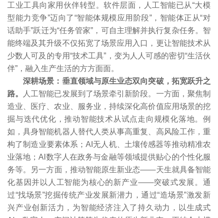
工业工具向家用伙伴转型。软件层面，人工智能已从“大模
型能力竞争”迈向了“智能体规模应用阶段”，智能体正从“对
话助手”跃迁为“任务管家”，可自主理解并执行复杂任务。智
能终端及其升级不仅拓宽了场景应用入口，更让智能技术从
少数人可及的专用“技术工具”，变为人人可感的密切“生活伙
伴”，融入生产生活的方方面面。
深耕场景：垂直领域与原生业态双向突破，拓宽跃升之
路。
人工智能已发展到了场景牵引新阶段。一方面，聚焦制
造业、医疗、农业、服务业，持续深化高价值应用场景的挖
掘与迭代优化，推动智能技术从试点走向规模化落地。例
如，具身智能机器人替代人类从事高重复、高风险工作，重
构了制造业要素体系；AI无人机、土壤传感器等推动精准农
业落地；AI数字人在政务与金融等领域提供贴心的个性化服
务等。另一方面，推动智能原生新业态——天生就具备智能
化基因并以人工智能为核心的新产业——突破式发展。通
过“找场景”挖掘传统产业发展新潜力，通过“造场景”激发新
兴产业创新活力，为智能经济注入了持久动力，以生成式