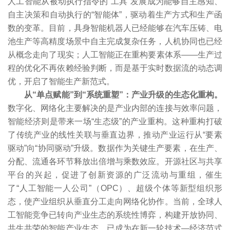
人工智能从被动执行指令的“工具”发展成为能够自主感知、
自主决策和自动执行的“智能体”，驱动着生产方式和生产函
数的变革。目前，具身智能机器人已经能够在汽车压铸、电
池生产等高精度场景中自主完成复杂任务，人机协同也已经
从概念走向了现实；人工智能正在重构要素体系——生产过
程的优化不再依赖经验判断，而是基于实时数据流的动态调
优，开启了智能生产新范式。
从“单点赋能”到“系统重塑”：产业升级的生态化重构。
数字化、网络化主要解决的是产业内部的连接与效率问题，
智能经济则是带来一场“生态级”的产业重构。这种重构打破
了传统产业的线性关联与垂直边界，推动产业运行从“要素
驱动”向“协同驱动”升级。数据作为关键生产要素，在生产、
分配、流通各环节释放出倍增与乘数效应。开源社区与共享
平台的兴起，促进了创新资源的广泛流动与重组，催生
了“人工智能一人公司”（OPC）、超级个体等新型组织形
态，使产业组织从垂直分工走向网络化协作。当前，全球人
工智能竞争已转向产业生态的系统性博弈，构建开放协同、
共生共荣的智能产业生态，已成为在新一轮技术—经济范式