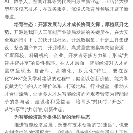
AI、数字人、空间计算等为代表的原生新业态，正结合大模
型与多模态技术，在政务服务、沉浸式教育等领域开辟了新
赛道。
培育生态：开源发展与人才成长协同支撑，厚植跃升之
势。
开源是我国人工智能产业破局发展的关键所在。在大安
全观的指引下，加快开源社区、开源数据集、开源工具集建
设，整合国产算力、开源模型、高质量数据集等关键资源，
汇聚高校、科研机构、企业、开发者等多方力量，形成“共
建共智共享”的良性循环。在人才层面，智能经济对人才的
需求呈现出“复合型、高端化、多元化”特征，要在深
化“AI+X”交叉学科建设的过程中，健全以创新价值、能力和
贡献为导向的人才评价体系，打破地域、行业壁垒，推动人
才合理流动，让更多人才从智能经济的旁观者转变为智能经
济的参与者、建设者和受益者，培育从“封闭”到“开放”、
从“独享”到“共创”的创新生态。
为智能经济跃升提供适配的治理生态
推进智能经济发展，既要有技术创新的“加速度”，也要
有制度供给的“适配度”。《报告》明确提出“完善适应人工智