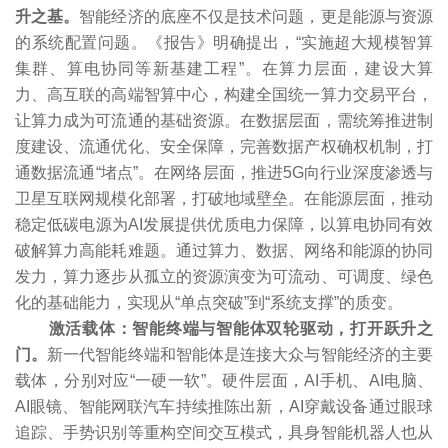
升之基。
智能经济的底座不仅是技术问题，更是能源与资源
的系统配置问题。《报告》明确提出，“实施超大规模智算
集群、算电协同等新基建工程”。在算力层面，建设大算
力、高互联的高端智算中心，构建全国统一算力交易平台，
让算力成为可流通的基础资源。在数据层面，需统筹推进制
度建设、流通优化、安全保障，完善数据产权确权机制，打
通数据流通“堵点”。在网络层面，推进5G向行业深度渗透与
卫星互联网规模化部署，打破地域壁垒。在能源层面，推动
稳定低碳电源为AI发展提供优质电力保障，以算电协同有效
破解算力高能耗难题。通过算力、数据、网络和能源的协同
发力，算力逐步从孤立的资源演变为可流动、可调度、绿色
化的基础能力，实现从“单点突破”到“系统支撑”的质变。
激活载体：智能终端与智能体双轮驱动，打开跃升之
门。
新一代智能终端和智能体是连接大众与智能经济的主要
载体，分别对应“一硬一软”。硬件层面，AI手机、AI电脑、
AI眼镜、智能网联汽车持续推陈出新，AI穿戴设备通过眼球
追踪、手势识别等重构空间交互模式，具身智能机器人也从