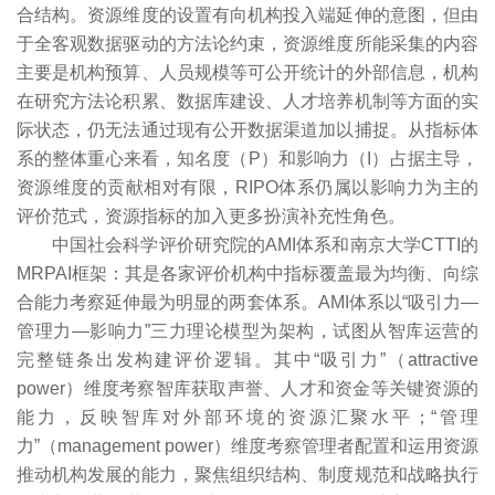
合结构。资源维度的设置有向机构投入端延伸的意图，但由
于全客观数据驱动的方法论约束，资源维度所能采集的内容
主要是机构预算、人员规模等可公开统计的外部信息，机构
在研究方法论积累、数据库建设、人才培养机制等方面的实
际状态，仍无法通过现有公开数据渠道加以捕捉。从指标体
系的整体重心来看，知名度（P）和影响力（I）占据主导，
资源维度的贡献相对有限，RIPO体系仍属以影响力为主的
评价范式，资源指标的加入更多扮演补充性角色。
中国社会科学评价研究院的AMI体系和南京大学CTTI的
MRPAI框架：其是各家评价机构中指标覆盖最为均衡、向综
合能力考察延伸最为明显的两套体系。AMI体系以“吸引力—
管理力—影响力”三力理论模型为架构，试图从智库运营的
完整链条出发构建评价逻辑。其中“吸引力”（attractive
power）维度考察智库获取声誉、人才和资金等关键资源的
能力，反映智库对外部环境的资源汇聚水平；“管理
力”（management power）维度考察管理者配置和运用资源
推动机构发展的能力，聚焦组织结构、制度规范和战略执行