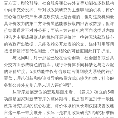
言方面，舆论引导、社会服务和公共外交等功能在多数机构
中尚未充分发挥。针对以政策研究为主要职能的机构，评价
重心落在研究产出和咨政实绩上是合理的，但对这类机构最
具评价效力的第二方评价虽然能够获取内部咨政数据，但评
价结果通常不对外公开；而第三方评价机构面向这类以内部
报告为主要成果形式的机构开展评价时，往往无法获取核心
的咨政产出数据，只能依赖公开发表的论文、媒体引用等间
接指标进行替代性测量，评价结论的可信度因此打了折扣。
与此同时，对于那些已经在理论创新、社会服务或公共
外交方面形成特色的智库，现行评价体系同样缺乏与之匹配
的评价维度。5项功能中仅有咨政建言得到较为系统的评价
覆盖，理论创新和舆论引导的衡量方式仍较为粗放，社会服
务和公共外交则几乎未进入评价视野。
从智库发展定位的宏观层面来看，《意见》确立的5项
功能是国家对新型智库的整体期待，也是智库区别于一般性
政策研究组织的核心标志。评价体系如果长期仅围绕咨政建
言这一单一维度展开，实际上是在用政策研究组织的标准衡