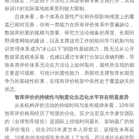
较为接近，只是由于方法论上高度依赖专家主观打分，其指
标设计的实际落地效果受到较大限制。
总体来看，各个体系在显性产出和外部影响维度上的覆
盖已相对完善，但有一类能力在所有评价体系中普遍缺位，
数据库积累的规模与质量、研究方法论储备的厚度、长期田
野调查网络的建设，以及支撑这些工作的组织学习机制与知
识管理体系成为“冰山以下”的隐性基础能力，既无法从公开
数据渠道精准采集，也难以通过专家打分加以准确判断，导
致各类评价体系无论在方法论上如何取向，最终所呈现的都
主要是可观察、可统计的显性能力，而那些支撑智库长期竞
争力的基础性积累，在现有评价框架中依然处于覆盖缺失的
状态。
智库评价的持续性与制度化生态化水平存在明显差异
从各机构评价活动的持续时间与发布规律来看，10年间
智库评价格局经历了明显的分化。宾夕法尼亚大学麦甘团队
的《全球智库报告》是国际上持续时间最长、影响最广的智
库评价项目，但在2021年麦甘本人辞世后，该报告未再延
续，10多年的连续报告发布画上了句号。四川省社会科学院