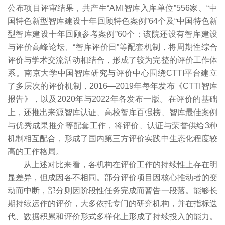
公布项目评审结果，共产生“AMI智库入库单位”556家、“中
国特色新型智库建设十年回顾特色案例”64个及“中国特色新
型智库建设十年回顾参考案例”60个；该院还设有智库建设
与评价高峰论坛、“智库评价日”等配套机制，将周期性综合
评价与学术交流活动相结合，形成了较为完整的评价工作体
系。南京大学中国智库研究与评价中心围绕CTTI平台建立
了多层次的评价机制，2016—2019年每年发布《CTTI智库
报告》，以及2020年与2022年各发布一版。在评价的基础
上，还推出来源智库认证、高校智库百强榜、智库最佳案例
与优秀成果推介等配套工作，将评价、认证与荣誉供给3种
机制相互配合，形成了国内第三方评价实践中生态化程度较
高的工作格局。
从上述对比来看，各机构在评价工作的持续性上存在明
显差异，但成因各不相同。部分评价项目因核心推动者的变
动而中断，部分则因阶段性任务完成而暂告一段落。能够长
期持续运作的评价，大多依托专门的研究机构，并在指标迭
代、数据积累和评价形式多样化上形成了持续投入的能力。