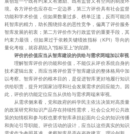
展创造一个既有约束又有激励、既有监督又有空间的制度环
境。各方评价也应存在一定边界，第三方评价具有社会监督
功能和学术价值，但如果数量过多、榜单泛滥，反而可能消
耗智库的精力，助长围绕排名的恶性竞争，偏离了评价服务
智库发展的初衷；第二方评价作为行政监管的重要手段，其
约束力最强，但如果过于依赖关键绩效指标（KPI）导向的
量化考核，就容易陷入“指标至上”的陷阱。
评价的价值应当从智库建设的供给与需求两端加以审视
理解智库评价的功能和价值，不能仅从评价系统自身的
技术逻辑出发，而应当将评价置于智库建设的整体格局中加
以考察。智库评价的根本目的，是促进智库更好地履行知识
供给职责，提升对国家治理和社会发展需求的回应能力。因
此，评价的功能定位应当从供给与需求两端来审视。
从需求侧来看，党和政府的科学民主依法决策对高质量
的政策研究和知识产品存在持续性需求，社会公众对公共政
策的知情权和参与权也要求智库承担起面向公众的知识传播
和舆论引导职能。评价活动的设计，应当以这些真实的知识
需求作为参照基准，考察智库是否在咨政建言、理论创新、