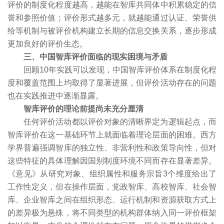
评价的制度化程度越高，越能在智库共同体中积累稳定的信
誉和参照价值；评价形式越多元，就越能通过认证、荣誉供
给等机制与被评价机构建立长期的信息交换关系，逐步形成
更加良好的评价生态。
三、中国智库评价面临的现实困境与矛盾
回顾10年实践可以发现，中国智库评价体系在制度化程
度和覆盖范围上均取得了显著进展，但评价活动存在的问题
也在实践推进中逐渐显露。
智库评价的理论前提尚未充分厘清
任何评价活动都以评价对象的清晰界定为逻辑起点，而
智库评价在这一基础环节上就面临着理论层面的困难。西方
学界普遍强调智库的独立性、非营利性和政策导向性，但对
这些特征的具体理解因国别制度环境不同而存在显著差异。
《意见》从研究对象、组织属性和服务宗旨3个维度给出了
工作性定义，但在操作层面，党政智库、高校智库、社会智
库、企业智库之间在组织形态、运行机制和资源获取方式上
的差异极为悬殊，将不同类型的机构群体纳入同一评价框架