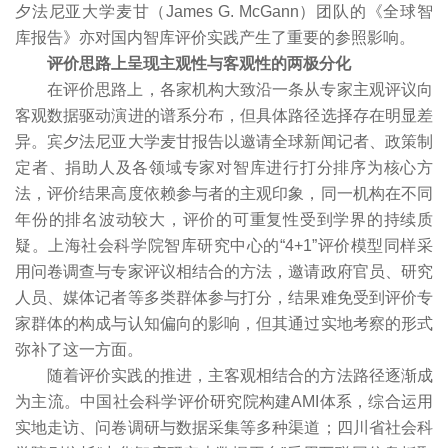
夕法尼亚大学麦甘（James G. McGann）团队的《全球智
库报告》亦对国内智库评价实践产生了重要的参照影响。
评价思路上呈现主观性与客观性的两极分化
在评价思路上，各家机构大致沿一条从专家主观评议向
客观数据驱动演进的谱系分布，但具体路径选择存在明显差
异。宾夕法尼亚大学麦甘报告以邀请全球新闻记者、政策制
定者、捐助人及各领域专家对智库进行打分排序为核心方
法，评价结果高度依赖参与者的主观印象，同一机构在不同
年份的排名波动较大，评价的可重复性受到学界的持续质
疑。上海社会科学院智库研究中心的“4+1”评价模型同样采
用问卷调查与专家评议相结合的方法，邀请政府官员、研究
人员、媒体记者等多类群体参与打分，结果难免受到评价专
家群体的构成与认知偏向的影响，但其通过实地考察的形式
弥补了这一方面。
随着评价实践的推进，主客观相结合的方法路径逐渐成
为主流。中国社会科学评价研究院构建AMI体系，综合运用
实地走访、问卷调研与数据采集等多种渠道；四川省社会科