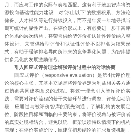
月，而应与工作的实际节奏相匹配。这有利于鼓励智库将资
源投向基础性能力建设，对“冰山以下”的数据积累、方法论
储备、人才梯队等进行持续投入，而不是年复一年地寻找当
期可统计的显性产出。在评价形式上，有必要进一步丰富评
价体系的层次结构，将荣誉供给型评价和认证性评价纳入整
体设计。荣誉供给型评价和认证性评价不以排名为结果形
式，有助于缓解排名导向所带来的竞争异化问题，为智库提
供多元化的发展激励信号。
引入回应式评价理念增强评价过程中的对话协商
回应式评价（responsive evaluation）是第4代评价理
论的核心主张，其基本立场是将评价界定为利益相关各方通
过协商共同建构意义的过程。将这一理念引入智库评价实
践，需要对评价流程的若干关键环节进行调整。评价启动阶
段，应通过与被评价智库的预先沟通，了解机构的发展定
位、阶段性目标和面临的主要约束，将评价视角与被评价者
的真实处境相结合，避免以统一框架误读特殊情境下的机构
表现；在评价实施阶段，应建立初步结论的征求反馈机制，