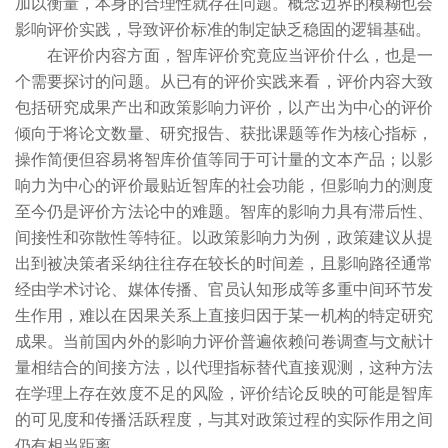
加以衡量，本身的合理性就存在问题。概念边界的模糊也会
影响评价实践，导致评价标准的制定缺乏稳固的逻辑基础。
在评价内容方面，智库评价究竟应当评价什么，也是一
个需要探讨的问题。从已有的评价实践来看，评价内容大致
包括研究成果产出和政策影响力评价，以产出为中心的评价
倾向于将论文数量、研究报告、获批课题等作为核心指标，
操作简便但容易将智库价值等同于可计量的文本产品；以影
响力为中心的评价最贴近智库的社会功能，但影响力的测度
至今仍是评价方法论中的难题。智库的影响力具有滞后性、
间接性和弥散性等特征。以政策影响力为例，政策建议从提
出到被决策者采纳往往存在较长的时间差，且影响路径通常
经由学术讨论、媒体传播、官员认知形成等多重中间环节发
生作用，难以在因果关系上直接归因于某一机构的特定研究
成果。当前国内外的影响力评价普遍依赖问卷调查与文献计
量相结合的间接方法，以代理指标替代直接观测，这种方法
在学理上存在效度不足的风险，评价结论反映的可能是智库
的可见度和传播活跃程度，与其对政策过程的实际作用之间
仍有相当距离。