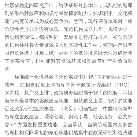
始形成稳定的研究产出，咨政成果逐步增加；成熟期的智库
则依靠品牌效应和知识存量发挥影响力，知识积累、文化积
淀与制度传承成为核心竞争力。然而，现行评价体系对上述
阶段性差异几乎没有体现，无论机构成立几年、规模大小、
历史积累深浅，都按照同一套标准进行打分排名。初创阶段
的机构往往将大量资源投入到基础性工作中，短期内产出有
限但长远潜力可观，统一标准下的低分排名既无法准确反映
其真实价值，也可能对其资源获取和发展空间产生负面影
响。
标准统一化也导致了评价实践中对智库功能的认识过于
狭窄，在相当程度上将智库等同于政策研究组织（PRO）
来考核。从广义上讲，政策研究组织属于智库的范畴，承担
着智库最基本的咨政建言职能；但从狭义上看，智库的功能
远比政策研究组织丰富。《意见》明确指出，中国特色新型
智库在咨政建言、理论创新、舆论引导、社会服务、公共外
交5个方面发挥重要功能。应当承认，当前阶段国内大多数
智库机构实际承担的核心职能仍然集中在政策研究和咨政建