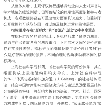
从整体来看，主观评议路径能够调动业内人士对声誉与
学术地位的经验判断，但评价结论的稳定性高度依赖参与者
构成；客观数据路径在可重复性方面更具说服力，但受制于
公开数据的可获取范围，难以触及机构运营的隐性层面。
指标维度存在“影响力”和“资源产出比”2种测度重点
在指标维度的构建逻辑上，各机构形成了影响力测量、
资源与产出并重考察的测度重点，不同层次之间的评价逻辑
存在实质性差异。指标维度的选择反映了评价设计者对“什
么是好智库”的理论预设，不同的理论视角驱动着不同的指
标架构。
上海社会科学院和四川省社会科学院的评价体系：其在
维度构成上最接近纯影响力导向。上海社会科学院
的“4+1”体系借鉴约翰·加尔通（J. Galtung）的社会结构理
论，结合中国智库影响力围绕决策核心由近及远呈圈层结构
分布的经验特征，将影响力拆解为决策、学术、社会、国际
4个维度，其中决策影响力居于核心圈层，学术和社会影响
力构成中间层，国际影响力属于外围层。“智库成长能力”虽