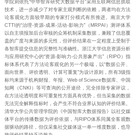
学院则依托“中华智库研究大数据平台”采用互联网信息抓取
技术，进一步减少了对专家主观判断的依赖，两者均在方法
论客观化方面较早期的专家打分模式有所推进。南京大学
CTTI的“治理-资源-成果-活动-影响力”（MRPAI）测评体系
以自主填报加后台审核的众筹机制采集数据，兼顾了信息覆
盖的广度与来源的多元性，但评价结果在一定程度上受制于
各智库提交信息的完整性与准确性。浙江大学信息资源分析
与应用研究中心的“资源-影响力-公共形象产出”（RIPO）指
标体系代表了方法论客观化的另一个极端，以“数据公开、
面向世界、评价透明、计算可重复”为设计原则，所有3级指
标均来源于机构财报、年报、Web of Science数据库、中国
知网（CNKI）等可查询的公开途径，完全排除专家评议，
在方法论透明度和可重复性方面具有优势，但当采集的数据
无法完全解释指标时，会产生不符合业界认知的评价结果。
清华大学公共管理学院的《中国智库大数据报告》以社交媒
体平台的传播数据为评价依据，与RIPO体系同属全客观数
据驱动的路径，但仅采集社交媒体这一单一维度数据，也导
致评价结果缺乏说服力。