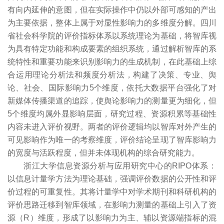
有向内延伸的意图，但在实际操作中仍以外部可感知的产出
为主要依据，整体上属于对显性影响力的多维度分解。四川
省社会科学院的评价指标体系以系统理论为基础，将智库视
为具有特定功能和构成要素的组织系统，通过解析智库的系
统特性和重要功能来识别影响力的生成机制，在此基础上综
合运用理论分析法和频度分析法，构建了决策、专业、舆
论、社会、国际影响力5个维度，依托大数据平台强化了对
新媒体传播渠道的追踪，使舆论影响力的测量更为细化，但
5个维度均属外显影响层面，研究过程、资源积累等基础性
内容未进入评价视野。两者的评价逻辑均以智库对外产生的
可见影响作为唯一的考察维度，评价结论呈现了智库影响力
的宽度与活跃程度，但并未体现机构的综合研究能力。
浙江大学信息资源分析与应用研究中心的RIPO体系：
以信息计量学方法为理论基础，强调评价数据的公开性和评
价过程的可重复性。其将计量学中对学术期刊和科研机构的
评价思路迁移到智库领域，在影响力测量的基础上引入了资
源（R）维度，形成了以影响力为主、辅以资源端指标的混