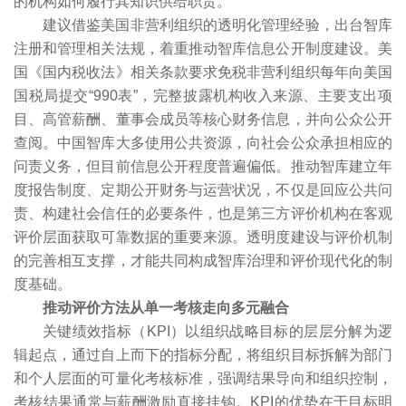
的机构如何履行其知识供给职责。
建议借鉴美国非营利组织的透明化管理经验，出台智库
注册和管理相关法规，着重推动智库信息公开制度建设。美
国《国内税收法》相关条款要求免税非营利组织每年向美国
国税局提交“990表”，完整披露机构收入来源、主要支出项
目、高管薪酬、董事会成员等核心财务信息，并向公众公开
查阅。中国智库大多使用公共资源，向社会公众承担相应的
问责义务，但目前信息公开程度普遍偏低。推动智库建立年
度报告制度、定期公开财务与运营状况，不仅是回应公共问
责、构建社会信任的必要条件，也是第三方评价机构在客观
评价层面获取可靠数据的重要来源。透明度建设与评价机制
的完善相互支撑，才能共同构成智库治理和评价现代化的制
度基础。
推动评价方法从单一考核走向多元融合
关键绩效指标（KPI）以组织战略目标的层层分解为逻
辑起点，通过自上而下的指标分配，将组织目标拆解为部门
和个人层面的可量化考核标准，强调结果导向和组织控制，
考核结果通常与薪酬激励直接挂钩。KPI的优势在于目标明