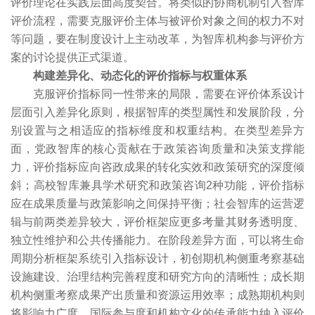
评价理论在实践层面高度契合。将类似的协商机制引入智库
评价流程，需要克服评价主体与被评价对象之间的权力不对
等问题，要在制度设计上主动改革，为智库机构参与评价方
案的讨论提供正式渠道。
构建差异化、动态化的评价指标与权重体系
克服评价指标同一性带来的局限，需要在评价体系设计
层面引入差异化原则，根据智库的类型属性和发展阶段，分
别设置与之相适应的指标维度和权重结构。在类型差异方
面，党政智库的核心贡献在于政策咨询质量和决策支撑能
力，评价指标应向咨政成果的转化实效和政策研究的深度倾
斜；高校智库兼具学术研究和政策咨询2种功能，评价指标
应在成果质量与政策影响之间保持平衡；社会智库的运营逻
辑与前两类差异较大，评价框架应更多考量其财务透明度、
独立性维护和公共传播能力。在阶段差异方面，可以将生命
周期分析框架系统引入指标设计，初创期机构侧重考察基础
设施建设、治理结构完善程度和研究方向的清晰性；成长期
机构侧重考察成果产出质量和资源运用效率；成熟期机构则
将影响力广度、国际参与度和机构文化的传承能力纳入评价