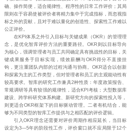
确、操作简便，适合规律性、程序性的日常工作评价；其局
限则在于容易使被评价者将精力集中于完成指标，而忽视指
标之外的贡献，且对于难以量化的创造性、探索性工作难以
公正评价。
在KPI体系之外引入目标与关键成果（OKR）的管理理
念，是优化智库评价方法的重要路径。OKR则以目标导向
为核心，强调管理者与员工共同确定具有挑战性的目标，关
键成果服务于目标实现，绩效薪酬与OKR得分不直接挂
钩，更注重团队内部的过程沟通与协商。OKR适合以创新
和探索为主的工作类型，但对管理者和员工的主观能动性有
较高要求。智库的研究工作兼具2种性质：年度政策报告、
常规调研等具有较强的规律性，适合KPI考核；大型数据库
建设、跨学科研究体系构建、新研究方向的探索性投入等，
则更适合OKR框架下的目标驱动管理。二者有机结合，能
够为不同类型的智库工作提供与之相匹配的评价逻辑。
引入OKR理念还需要对评价周期作相应延长，当目标
设定为3—5年的阶段性工作，评价窗口就不应局限于12个