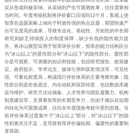
议从形成到被采纳、从采纳到产生可观测效果，往往需要相
当时间。年度考核机制将评价窗口压缩到12个月，客观上使
智库在选题策略上倾向于时效性强的热点议题，期望快速产
出可见度高的成果，导致专业化、基础性、开拓性的中长期
研究则缺乏持续投入的制度保障，缺少长线的隐性能力提
升。将冰山模型应用于智库评价分析，智库的能力结构区分
为“冰山以上”的显性部分和“冰山以下”的隐性部分。显性部
分是可观察、可测量的知识和技能，包括研究报告、政策建
议、政府批示、学术论文、媒体引用和获奖情况等，可见性
强、可量化程度高，构成现行评价体系的主要考察对象；隐
性部分则是价值观念、内在动机和深层特质，包括数据库建
设与维护、研究方法论储备、人才培养与团队凝聚力、机构
制度建设等，支撑着智库的长期竞争力，但由于难以在短期
内转化为可观测成果，往往在年度绩效考核中受到忽视。当
前评价体系过度集中于“冰山以上”部分，对“冰山以下”的隐
性积累关注不足，是导致智库评价偏短期、偏显性的重要制
度原因。