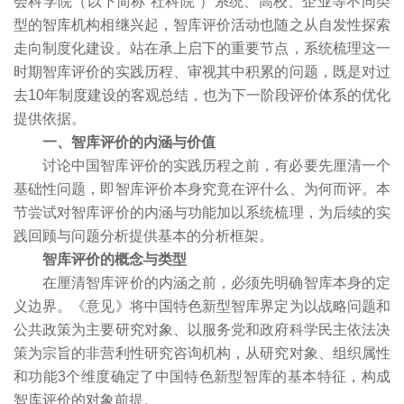
会科学院（以下简称“社科院”）系统、高校、企业等不同类
型的智库机构相继兴起，智库评价活动也随之从自发性探索
走向制度化建设。站在承上启下的重要节点，系统梳理这一
时期智库评价的实践历程、审视其中积累的问题，既是对过
去10年制度建设的客观总结，也为下一阶段评价体系的优化
提供依据。
一、智库评价的内涵与价值
讨论中国智库评价的实践历程之前，有必要先厘清一个
基础性问题，即智库评价本身究竟在评什么、为何而评。本
节尝试对智库评价的内涵与功能加以系统梳理，为后续的实
践回顾与问题分析提供基本的分析框架。
智库评价的概念与类型
在厘清智库评价的内涵之前，必须先明确智库本身的定
义边界。《意见》将中国特色新型智库界定为以战略问题和
公共政策为主要研究对象、以服务党和政府科学民主依法决
策为宗旨的非营利性研究咨询机构，从研究对象、组织属性
和功能3个维度确定了中国特色新型智库的基本特征，构成
智库评价的对象前提。