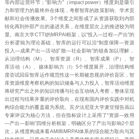
等内部运营环节；“影响力”（impact power）维度则是吸引
力和管理力的最终外在体现，考察智库的政策影响、学术贡
献和社会传播效果。3个维度之间形成了从资源获取到内部
转化再到外部产出的递进关系，在维度层次上的推进较为明
显。南京大学CTTI的MRPAI框架，以“投入—过程—产出”的
分析逻辑为理论基础，智库的运行可以沿“制度保障—资源
投入—成果产出—活动扩散—社会影响”的链条加以理解，
从治理结构（M）、智库资源（R）、智库成果（P）、智
库活动（A）、媒体影响力（I）5个维度展开，治理结构维
度尝试回应智库运作规范性这一长期被忽视的评价盲区，智
库资源维度考察机构的知识储备与人力投入，智库活动维度
将研究产出之外的知识传播与社会互动纳入考察，整体呈现
出过程与结果并重的评价取向，在现有国内评价实践中对机
构综合能力的覆盖最为系统。宾夕法尼亚大学麦甘报告虽以
专家评议为核心方法，但在指标设计上采用了“资源—效用
—产出—影响”四维分析框架，明确区分了产出与影响2个层
次，从维度构成来看AMI和MRPAI体系的综合能力取向与其