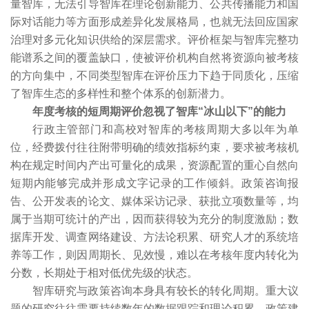
量智库，无法引导智库在理论创新能力、公共传播能力和国
际对话能力等方面形成差异化发展格局，也就无法回应国家
治理对多元化知识供给的深层需求。评价框架与智库完整功
能谱系之间的覆盖缺口，使被评价机构自然将资源向被考核
的方向集中，不同类型智库在评价压力下趋于同质化，压缩
了智库生态的多样性和整个体系的创新潜力。
年度考核的短周期评价忽视了智库“冰山以下”的能力
行政主管部门和高校对智库的考核周期大多以年为单
位，经费拨付往往附带明确的绩效指标约束，要求被考核机
构在规定时间内产出可量化的成果，资源配置的重心自然向
短期内能够完成并形成文字记录的工作倾斜。政策咨询报
告、公开发表的论文、媒体采访记录、获批立项数量等，均
属于当期可统计的产出，因而获得较为充分的制度激励；数
据库开发、调查网络建设、方法论积累、研究人才的系统培
养等工作，则因周期长、见效慢，难以在考核年度内转化为
分数，长期处于相对低优先级的状态。
智库研究与政策咨询本身具有较长的转化周期。重大议
题的研究往往需要持续数年的数据跟踪和理论积累，政策建