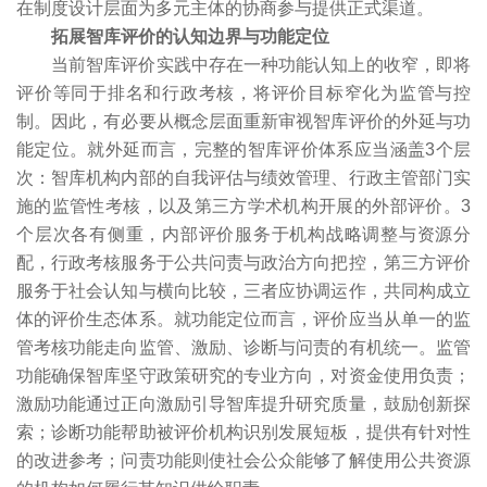
在制度设计层面为多元主体的协商参与提供正式渠道。
拓展智库评价的认知边界与功能定位
当前智库评价实践中存在一种功能认知上的收窄，即将
评价等同于排名和行政考核，将评价目标窄化为监管与控
制。因此，有必要从概念层面重新审视智库评价的外延与功
能定位。就外延而言，完整的智库评价体系应当涵盖3个层
次：智库机构内部的自我评估与绩效管理、行政主管部门实
施的监管性考核，以及第三方学术机构开展的外部评价。3
个层次各有侧重，内部评价服务于机构战略调整与资源分
配，行政考核服务于公共问责与政治方向把控，第三方评价
服务于社会认知与横向比较，三者应协调运作，共同构成立
体的评价生态体系。就功能定位而言，评价应当从单一的监
管考核功能走向监管、激励、诊断与问责的有机统一。监管
功能确保智库坚守政策研究的专业方向，对资金使用负责；
激励功能通过正向激励引导智库提升研究质量，鼓励创新探
索；诊断功能帮助被评价机构识别发展短板，提供有针对性
的改进参考；问责功能则使社会公众能够了解使用公共资源