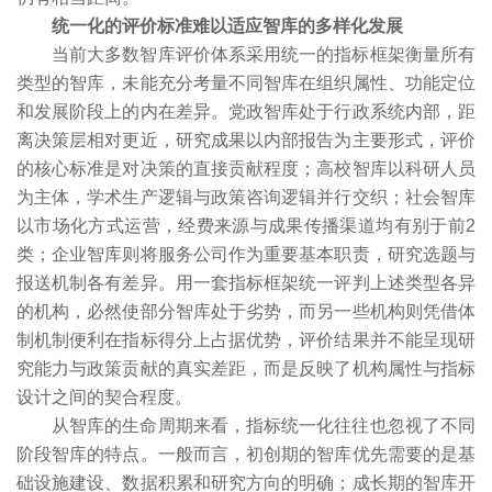
统一化的评价标准难以适应智库的多样化发展
当前大多数智库评价体系采用统一的指标框架衡量所有
类型的智库，未能充分考量不同智库在组织属性、功能定位
和发展阶段上的内在差异。党政智库处于行政系统内部，距
离决策层相对更近，研究成果以内部报告为主要形式，评价
的核心标准是对决策的直接贡献程度；高校智库以科研人员
为主体，学术生产逻辑与政策咨询逻辑并行交织；社会智库
以市场化方式运营，经费来源与成果传播渠道均有别于前2
类；企业智库则将服务公司作为重要基本职责，研究选题与
报送机制各有差异。用一套指标框架统一评判上述类型各异
的机构，必然使部分智库处于劣势，而另一些机构则凭借体
制机制便利在指标得分上占据优势，评价结果并不能呈现研
究能力与政策贡献的真实差距，而是反映了机构属性与指标
设计之间的契合程度。
从智库的生命周期来看，指标统一化往往也忽视了不同
阶段智库的特点。一般而言，初创期的智库优先需要的是基
础设施建设、数据积累和研究方向的明确；成长期的智库开