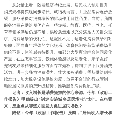
从总量上看，随着经济持续发展、居民收入稳步提升，
消费规模将实现同步增长。就结构而言，工业品消费逐步放
缓，服务消费对消费增长的驱动作用日益凸显。当前，我国
服务消费在供给侧仍存在一些短板。教育、医疗、养老、托
育等领域供给仍显不足，供给质量难以充分满足人民群众需
求。消费场景的便利性、适配性不足，适老化消费供给相对
短缺，面向青年群体的文化娱乐、体育休闲等新型消费场景
供给不足，体验感有待提升。如部分大型商业综合体同质化
严重，在业态丰富度、设施体验感以及适老化、亲子友好、
宠物友好等精细化服务方面存在短板，抑制了线下服务消费
活力。进一步释放消费潜力、壮大服务消费，需从供给侧持
续发力，加大服务设施供给力度，放宽不合理的行业管制，
顺应居民服务消费升级趋势，推动服务消费提质扩容。
记者：收入增长是消费提振的信心来源。今年《政府工
作报告》明确提出“制定实施城乡居民增收计划”。在您看
来，应重点从哪些方面发力促进居民增收？
陆铭：今年《政府工作报告》强调，“居民收入增长和