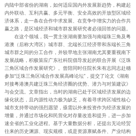
内陆中部省份的湖南，如何适应国内外发展新趋势，构建起
内外联动、互利共赢、多元平衡、安全高效的开放型区域经
济体系，走一条在合作中求发展、在竞争中增实力的合作共
赢之路，是区域经济和城市群发展研究者必须回答的问题。
在这个领域，我一贯主张湖南要加强与南端珠三角及粤
港澳（后称大湾区）城市群、北端长江经济带和东端长三角
城市群之间的分工合作，并较早地主张湖南尤其要重视南下
发展战略，积极策应广东社科院倡导发起的联合开展《泛珠
三角区域合作发展研究》。曾陪同时任院长朱有志同志赴穗
参加“泛珠三角区域合作发展高峰论坛”，提交了论文《湖南
对接粤港澳共建泛珠三角经济圈的优势、潜力与对策建议》
与会交流。文章指出，当时的湖南已处于区域经济发展的边
缘化状态，且内源性动力极为缺乏，有着寻求跨区域性核心
城市支持带动的强烈愿望，亟需以外来投资作为经济发展的
增量，并通过市场化和民营化对存量改造和提升，进一步加
速全省的工业化进程。基于大量数据分析，还提出无论经贸
往来的历史渊源、现实规模，或是资源禀赋条件、产业结构