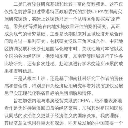
二是已有较好研究基础和比较丰富的资料积累。这不仅
仅指之前曾承担过香港特区政府委托的加快CEPA在湖南实
施研究课题，实际上这课题只是一个从特区角度探索“原产
地、零关税”等措施在内地实施效果评估的案例研究。真正
成为底气的研究基础，主要是长期以来对区域经济开放合作
问题有过一系列研究，包括研究泛珠三角区域合作、中部地
区协调发展和长沙创建国际化城市时，关联性地对本省以及
全国的各大经济区，港澳和东亚、东南亚等区域进行了许多
比较研究，还有多次赴穗、赴港澳进行学术交流所积累的成
果和资料信息。
三是从根本上讲，还是基于湖南社科研究工作者的责任
感和使命感，特别是作为经济应用研究学者对我省加快发展
尽早实现现代化强省目标的热切期盼和情怀。
旨在加强内地与港澳经贸关系的CEPA，绝不能表象地
看作是为维持港澳回归后的经济繁荣，加强其对祖国和民族
认同感的政治意义更甚于经济意义的国家决策。我的理解，
其经济意义也同样重大和深远，即开放发展的中国需要一个