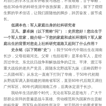
对自己的学术生涯常怀敬畏与感恩，不畏艰难，甘于奉献，
他在30余年的科研生涯中孜孜探索，直道而行，留下了熠熠
生辉的学术佳话，让我们跟随他的脚步，踔厉奋发，拔节成
长。
低调本色：军人家庭出身的社科研究者
王凡、廖卓娴（以下简称“问”）：史所您好！您出生于
一个军人世家，能介绍一下您的家庭和成长环境吗？军人家
庭出生的背景对您走上社科研究道路又起到了什么作用？
史永铭（以下简称“史”）：
我于50年代中期出生在湖南
长沙，父母祖籍河北。父辈（包括祖辈）是革命军人，是经
历过华北、东北抗日战争和解放战争的辽沈、平津、渡江等
重大战役的老共产党员，跟随东北野战军九纵（后称四野十
二兵团46军）从东北一直南下打到了华南，于50年代初期
从野战军调入新组建的湖南省军区，直至60年代后期又调往
广州军区，80年代调回湖南工作，后离休定居于长沙。
我幼年生活的那个时代，无论在军队还是地方，广大干
部群众崇拜的普遍是战斗英雄、劳动模范和为国家作出贡献
的科学家。而军队由其特性所决定，对干部战士的要求更加