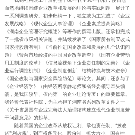
我到社科院工作后的整个80年代至90年代初，便自然
而然地继续围绕企业改革和发展的理论与实践问题，展开了
一系列调查研究。初步归纳一下，独立或为主完成了《企业
发展战略》《现代企业人事管理》《企业素质提高策略》
《湖南企业管理研究概述》等著作的撰写出版。还承担完成
了一批省市级相关课题，并陆续发表了《国家所有制应改成
国家控股所有制》《当前推进国企改革和发展的几个认识问
题》《转向市场经济的中国国企改革调查》《国有企业劳动
用工制度的改革》《信息流视角下企业责任制的完善》《企
业运行调控机制》《企业制度创新、结构转换与技术进步》
《国企改制与国家安全风险防范》等论文。其间，还参与了
《企业经济学》（由经济所李静老师和省经委领导牵头编
纂，是我国较早、省内第一的企业理论专著）的重要篇章。
我还曾代表社科院，为主承担了湖南省系列改革文件之一
《关于省属国有企业完善法人治理结构建立现代企业制度若
干问题意见》的起草。
随着我国的企业改革从放权让利、承包责任制、“拨改
贷”“利改税”，到产权多元化、股份制、抓大放小、国有控