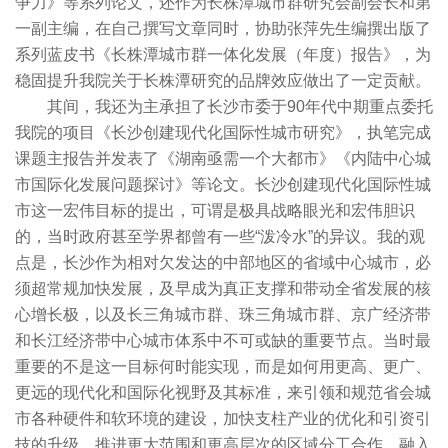
争力》等系列论文，还作为长株潭城市群研究会副会长和第
一副主编，在自己撰写文章同时，协助张萍先生编撰出版了
系列蓝皮书《长株潭城市群一体化发展（年度）报告》，为
稳固提升我院关于长株潭研究的品牌效应做出了一定贡献。
其间，我还为主承担了长沙市委于90年代中期重点委托
我院的项目《长沙创建现代化国际性城市研究》，执笔完成
课题主报告并发表了《湖南亟需一个大都市》《内陆中心城
市国际化发展问题探讨》等论文。长沙创建现代化国际性城
市这一宏伟目标的提出，可谓是极具战略眼光和宏伟胆识
的，当时政府甚至学界都曾有一些“泼冷水”的异议。我的观
点是，长沙作为相对欠发达的中部地区的省域中心城市，必
须超常规加快发展，及早成为真正支撑和带动全省发展的核
心增长极，以及长三角城市群、珠三角城市群、京广经济带
和长江经济带中心城市体系中不可或缺的重要节点。当时最
重要的不是这一目标何时能实现，而是如何用更高、更广、
更远的现代化和国际化视野及其标准，来引领和规范省会城
市各种硬件和软环境的建设，加快支柱产业的优化和引资引
技的升级，推进更大范围和更高层次的区域分工合作，融入