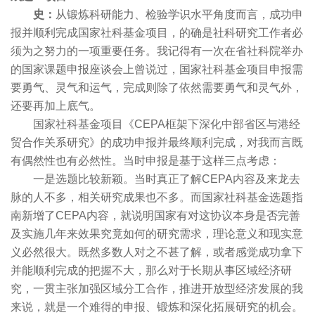
史：
从锻炼科研能力、检验学识水平角度而言，成功申
报并顺利完成国家社科基金项目，的确是社科研究工作者必
须为之努力的一项重要任务。我记得有一次在省社科院举办
的国家课题申报座谈会上曾说过，国家社科基金项目申报需
要勇气、灵气和运气，完成则除了依然需要勇气和灵气外，
还要再加上底气。
国家社科基金项目《CEPA框架下深化中部省区与港经
贸合作关系研究》的成功申报并最终顺利完成，对我而言既
有偶然性也有必然性。当时申报是基于这样三点考虑：
一是选题比较新颖。当时真正了解CEPA内容及来龙去
脉的人不多，相关研究成果也不多。而国家社科基金选题指
南新增了CEPA内容，就说明国家有对这协议本身是否完善
及实施几年来效果究竟如何的研究需求，理论意义和现实意
义必然很大。既然多数人对之不甚了解，或者感觉成功拿下
并能顺利完成的把握不大，那么对于长期从事区域经济研
究，一贯主张加强区域分工合作，推进开放型经济发展的我
来说，就是一个难得的申报、锻炼和深化拓展研究的机会。