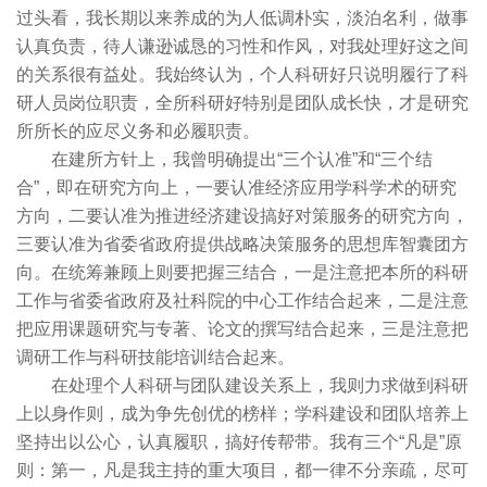
过头看，我长期以来养成的为人低调朴实，淡泊名利，做事
认真负责，待人谦逊诚恳的习性和作风，对我处理好这之间
的关系很有益处。我始终认为，个人科研好只说明履行了科
研人员岗位职责，全所科研好特别是团队成长快，才是研究
所所长的应尽义务和必履职责。
在建所方针上，我曾明确提出“三个认准”和“三个结
合”，即在研究方向上，一要认准经济应用学科学术的研究
方向，二要认准为推进经济建设搞好对策服务的研究方向，
三要认准为省委省政府提供战略决策服务的思想库智囊团方
向。在统筹兼顾上则要把握三结合，一是注意把本所的科研
工作与省委省政府及社科院的中心工作结合起来，二是注意
把应用课题研究与专著、论文的撰写结合起来，三是注意把
调研工作与科研技能培训结合起来。
在处理个人科研与团队建设关系上，我则力求做到科研
上以身作则，成为争先创优的榜样；学科建设和团队培养上
坚持出以公心，认真履职，搞好传帮带。我有三个“凡是”原
则：第一，凡是我主持的重大项目，都一律不分亲疏，尽可