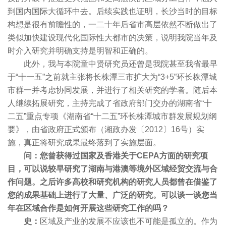
到国内国际大循环中去。后续实践也证明，长沙当时的目标
构想是很有前瞻性的，一二十年后省市高层依然不断做出了
类似加快建设现代化国际性大都市的决策，说明我院当年及
时介入研究并明确支持是明智和正确的。
此外，我与本院童中贤研究员还曾是我院甚至我省最早
于“十一五”之前就主张将长株潭三市扩大为“3+5”环长株潭城
市群一并考虑协同发展，并进行了相关研究的学者。随后本
人继续拓展研究，主持完成了省政府部门交办的湖南省“十
二五”重点专项《湖南省“十二五”环长株潭城市群发展规划纲
要》，由省政府正式颁布（湘政办发〔2012〕16号）实
施，真正将研究成果最终落到了实施层面。
问：您曾获得过国家及香港关于CEPA方面的研究项
目，可以说较早研究了湖南与港澳等境外区域经贸交流与合
作问题。之后许多高校和研究机构的研究人员都曾在借鉴了
您的成果基础上进行了大量、广泛的研究。可以谈一谈您当
年在区域合作是如何开展这些研究工作的吗？
史：
区域及产业的发展不应该也不可能是孤立的。作为