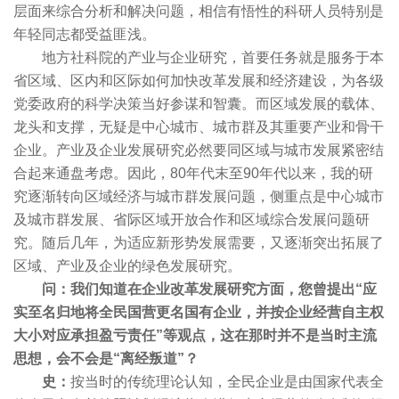
层面来综合分析和解决问题，相信有悟性的科研人员特别是
年轻同志都受益匪浅。
地方社科院的产业与企业研究，首要任务就是服务于本
省区域、区内和区际如何加快改革发展和经济建设，为各级
党委政府的科学决策当好参谋和智囊。而区域发展的载体、
龙头和支撑，无疑是中心城市、城市群及其重要产业和骨干
企业。产业及企业发展研究必然要同区域与城市发展紧密结
合起来通盘考虑。因此，80年代末至90年代以来，我的研
究逐渐转向区域经济与城市群发展问题，侧重点是中心城市
及城市群发展、省际区域开放合作和区域综合发展问题研
究。随后几年，为适应新形势发展需要，又逐渐突出拓展了
区域、产业及企业的绿色发展研究。
问：我们知道在企业改革发展研究方面，您曾提出“应
实至名归地将全民国营更名国有企业，并按企业经营自主权
大小对应承担盈亏责任”等观点，这在那时并不是当时主流
思想，会不会是“离经叛道”？
史：
按当时的传统理论认知，全民企业是由国家代表全