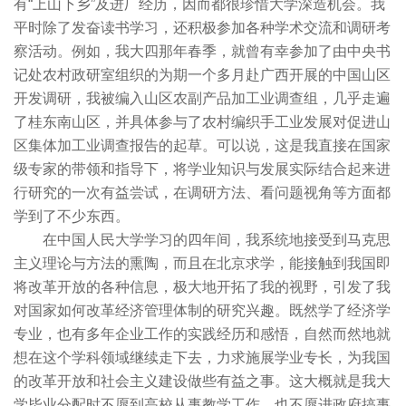
有“上山下乡”及进厂经历，因而都很珍惜大学深造机会。我
平时除了发奋读书学习，还积极参加各种学术交流和调研考
察活动。例如，我大四那年春季，就曾有幸参加了由中央书
记处农村政研室组织的为期一个多月赴广西开展的中国山区
开发调研，我被编入山区农副产品加工业调查组，几乎走遍
了桂东南山区，并具体参与了农村编织手工业发展对促进山
区集体加工业调查报告的起草。可以说，这是我直接在国家
级专家的带领和指导下，将学业知识与发展实际结合起来进
行研究的一次有益尝试，在调研方法、看问题视角等方面都
学到了不少东西。
在中国人民大学学习的四年间，我系统地接受到马克思
主义理论与方法的熏陶，而且在北京求学，能接触到我国即
将改革开放的各种信息，极大地开拓了我的视野，引发了我
对国家如何改革经济管理体制的研究兴趣。既然学了经济学
专业，也有多年企业工作的实践经历和感悟，自然而然地就
想在这个学科领域继续走下去，力求施展学业专长，为我国
的改革开放和社会主义建设做些有益之事。这大概就是我大
学毕业分配时不愿到高校从事教学工作，也不愿进政府搞事