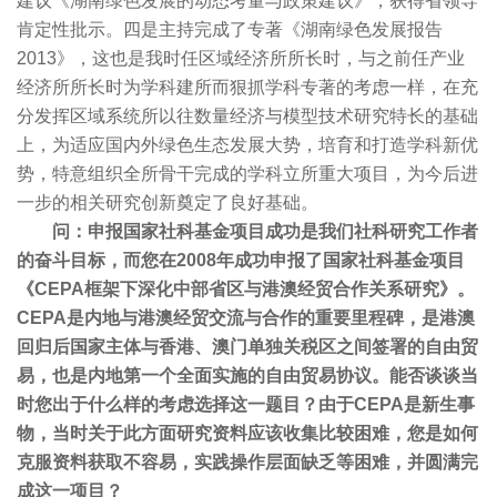
建议《湖南绿色发展的动态考量与政策建议》，获得省领导
肯定性批示。四是主持完成了专著《湖南绿色发展报告
2013》，这也是我时任区域经济所所长时，与之前任产业
经济所所长时为学科建所而狠抓学科专著的考虑一样，在充
分发挥区域系统所以往数量经济与模型技术研究特长的基础
上，为适应国内外绿色生态发展大势，培育和打造学科新优
势，特意组织全所骨干完成的学科立所重大项目，为今后进
一步的相关研究创新奠定了良好基础。
问：申报国家社科基金项目成功是我们社科研究工作者
的奋斗目标，而您在2008年成功申报了国家社科基金项目
《CEPA框架下深化中部省区与港澳经贸合作关系研究》。
CEPA是内地与港澳经贸交流与合作的重要里程碑，是港澳
回归后国家主体与香港、澳门单独关税区之间签署的自由贸
易，也是内地第一个全面实施的自由贸易协议。能否谈谈当
时您出于什么样的考虑选择这一题目？由于CEPA是新生事
物，当时关于此方面研究资料应该收集比较困难，您是如何
克服资料获取不容易，实践操作层面缺乏等困难，并圆满完
成这一项目？