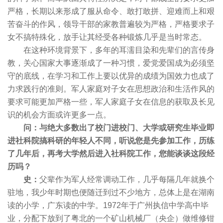
严格，长期以来形成了服从命令、敢打敢拼、迎难而上和艰
苦奋斗的作风，领导干部的家教普遍较为严格，严格要求子
女不搞特殊化，放手让其经受各种锻炼几乎是当时常态。
在这种环境背景下，多年的耳濡目染和先辈们的言传身
教，关心国家大事逐渐成了一种习惯，爱党爱国成为必须坚
守的底线，在学习和工作上要以优异的成绩为国效力也成了
力求践行的准则。军人家庭对子女在思想政治和生活作风的
要求可能更加严格一些，军人家庭子女在信息的获取及长见
识的机会方面或许更多一点。
问：与绝大多数出了校门进校门、大学或研究生毕业即
进社科院搞科研的年轻人不同，听说您是先参加工作，历练
了几年后，再考大学然后进入社科院工作，您能谈谈这段经
历吗？
史：
父辈作为军人经常调动工作，几乎每隔几年就换个
驻地，我少年时期也便随迁到过不少地方，总体上是在湖南
读的小学，广东读的中学。1972年于广州执信中学高中毕
业，分配下放到了粤北的一个矿山机械厂（央企）做维修钳