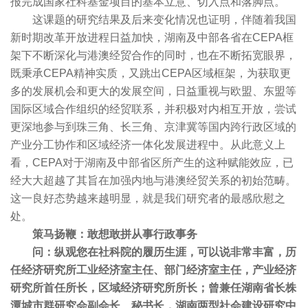
报完成国家社科基金项目的基本立意、切入点和落脚点。
这课题的研究结果及后来变化情况也证明，伴随着我国
新时期改革开放进程日益加快，湖南及中部各省在CEPA框
架下不断深化与港澳经贸合作的同时，也在不断拓宽眼界，
既秉承CEPA精神实质，又跳出CEPA区域框架，为获取更
多的发展机会和更大的发展空间，日益重视与欧盟、东盟等
国际区域合作组织的经贸联系，并积极对内相互开放，尝试
更深地参与到珠三角、长三角、京津冀等国内跨行政区域的
产业分工协作和区域经济一体化发展进程中。从此意义上
看，CEPA对于湖南及中部省区所产生的这种赋能效应，已
经大大超越了其旨在加强内地与港澳经贸关系的初始范畴。
这一良好态势越来越明显，就是我们研究者的最感欣慰之
处。
策马扬鞭：敢想敢拼从事行政事务
问：纵观您在社科院的履历生涯，可以说非常丰富，历
任经济研究所工业经济室主任、部门经济室主任，产业经济
研究所首任所长，区域经济研究所所长；曾兼任湖南省长株
潭城市群研究会副会长、秘书长，湖南两型社会建设研究中