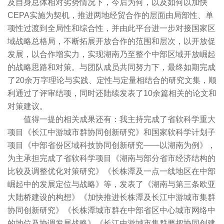
及自身总体相对劣势情况下，今后为何，以及如何以加快
CEPA实施为契机，推进两地经贸合作的层面由局部性、单
项性过渡到全局性和综合性，并由此平台进一步对接国家区
域战略总格局，不断拓展开放合作的范围和层次，以开放促
发展，以合作增实力，实现湖南乃至整个中部区域开放崛起
的战略思路和对策。与团队成员共同努力下，最终如期完成
了20余万字理论与实践、定性与定量相结合的研究文集，顺
利通过了评审结项，同时还陆续发表了10余篇相关的论文和
对策建议。
值得一提的相关成果还有：我主持完成了省软科学重大
项目《长江中游城市群协同创新研究》和国家软科学计划子
项目《中部省份区域科技协同创新研究——以湖南为例》，
为主承担完成了省软科学项目《湖南与部分省市经济结构的
比较及调整优化对策研究》《长株潭及一点一线地区在中部
崛起中的发展定位与战略》等，发表了《湖南与第三条欧亚
大陆桥建设的构想》《加快推进长株潭及长江中游城市集群
协同创新研究》《长株潭城市群在中部省区中心城市网络中
的地位及协调发展战略》《长江中游城市集群要把协同创建