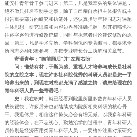
能安排青年骨干参与进来；第二，凡是我牵头的集体课题，
绝不做只挂名不动手之事，除了自己亲自承担主体报告或主
报告重要部分的研究和执笔外，还认真指导年轻同志对课题
主体思想、研究思路和内容边界等准确把握，对其初稿也往
往逐字逐句进行修改统稿，同时与执笔者讨论建议修改的原
因；第三，凡是学术立所、学科创优的专著编写，都要求全
所同志必须积极参与，并按专业特长分工执笔相关章节。
寄语青年：“瞻前顾后”并“左顾右盼”
问：惟楚有材，于斯为盛。重视人才培养与成长是社科
院的立院之本，现在许多社科院优秀的科研人员都是您一手
培养出来的，到现在对您都充满了感激之情，请您给现在的
青年科研人员一些寄语吧！
史：
我在职时，就已经看到院里所里多数青年科研人员
成长很快，许多后来也都陆续成为院所相关科研的核心骨
干。我退休后，相信这种势头必会有增无减。以我多年科研
的经验体会，在不忘初心、勤勉治学的过程中，青年科研人
员特别是经济应用类青年科研人员，一要格外注重对策研究