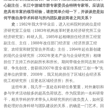
心副主任，长江中游城市群专家委员会特聘专家等。应该说
您具有丰富的领导经验，请您简单介绍一下，并谈谈您是如
何平衡自身学术科研与所内团队建设两者之间关系？
史：
1982年我大学毕业后，进入社科院时的岗位是经
济研究室工业组（1983年机构改革时更名经济研究所工业
经济研究室）科研人员。1985年起相继担任经济所工经室
副主任、主任，1988年改任部门经济室（经济所原工经
室、农经室和财贸室合并而成）主任，1994年起在新创建
的现代企业研究所（2002年更名产业与企业研究所）相继
担任了主持工作的副所长和所长。期间带领全所同志努力科
研、争先创优，曾获得2007年度全省宣传系统“三创一争”先
进单位的荣誉。2008年，我又轮岗担任了区域社会经济系
统工程研究所（后更名区域经济所）所长。
这些年来，我几乎一直处在科研任务繁重，对外兼职和
参与学术活动较多的超高负荷状态。作为院里的一名科研骨
干，相关学科的学术带头人和研究所的行政负责人，如何妥
善处理好自身科研与团队建设的关系，的确是一门艺术。回