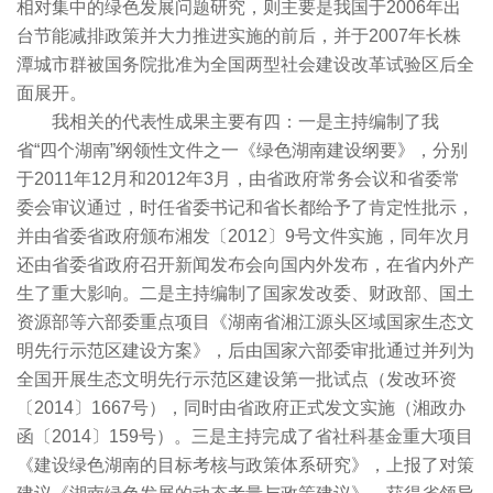
相对集中的绿色发展问题研究，则主要是我国于2006年出
台节能减排政策并大力推进实施的前后，并于2007年长株
潭城市群被国务院批准为全国两型社会建设改革试验区后全
面展开。
我相关的代表性成果主要有四：一是主持编制了我
省“四个湖南”纲领性文件之一《绿色湖南建设纲要》，分别
于2011年12月和2012年3月，由省政府常务会议和省委常
委会审议通过，时任省委书记和省长都给予了肯定性批示，
并由省委省政府颁布湘发〔2012〕9号文件实施，同年次月
还由省委省政府召开新闻发布会向国内外发布，在省内外产
生了重大影响。二是主持编制了国家发改委、财政部、国土
资源部等六部委重点项目《湖南省湘江源头区域国家生态文
明先行示范区建设方案》，后由国家六部委审批通过并列为
全国开展生态文明先行示范区建设第一批试点（发改环资
〔2014〕1667号），同时由省政府正式发文实施（湘政办
函〔2014〕159号）。三是主持完成了省社科基金重大项目
《建设绿色湖南的目标考核与政策体系研究》，上报了对策