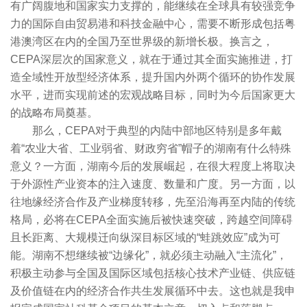
有广阔腹地和国家实力支撑的，能继续在全球具有较强竞争
力的国际自由贸易港和科技金融中心，需要不断形成包括粤
港澳湾区在内的全国乃至世界级的新增长极。换言之，
CEPA深层次的国家意义，就在于通过其全面实施推进，打
造全域性开放型经济体系，提升国内外两个循环的协作发展
水平，进而实现前述的宏观战略目标，同时为今后国家更大
的战略布局奠基。
那么，CEPA对于典型的内陆中部地区特别是多年戴
着“农业大省、工业弱省、财政穷省”帽子的湖南有什么特殊
意义？一方面，湖南今后的发展崛起，在很大程度上将取决
于外源性产业资本的注入速度、数量和广度。另一方面，以
往地缘经济合作及产业梯度转移，先至沿海再至内陆的传统
格局，必将在CEPA全面实施后被快速突破，跨越空间障碍
且长距离、大规模迁向纵深目标区域的“蛙跳效应”成为可
能。湖南不想继续被“边缘化”，就必须主动融入“主流化”，
积极主动参与全国及国际区域包括核心技术产业链、供应链
及价值链在内的经济合作共生发展循环中去。这也就是我申