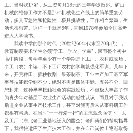
工。当时我17岁，从工资每月18元的三年学徒做起。矿山
机械的维修工作并不是那种机械化生产线上的简单重复劳
动，多具应急性和抢险性，极具挑战性，工作相当繁重，生
活也很艰苦。这样一干就是6年，直到1978年参加全国高考
进入大学读书。
我读中学的那个时代（20世纪60年代末至70年代），
教育制度要求学生必须“学工、学农、学军”，因而整个初中
高中阶段，每学年至少有一个学期是下工厂、农村或农场，
半工（农）半读，不下工厂农村的学期就强化军训。几年下
来，开荒种田、插秧收割、采茶制茶、工业生产加工甚至军
事等技能都学到不少，绝对不再是四体不勤、五谷不分。回
想起来，这种早早接触社会的实践经历，不但极大丰富了作
为青少年对基层工农业生产活动的感性认识，而且对于我以
后进企业从事生产技术工作，甚至对我再后来从事科研工作
都很有帮助。在当时“干一行爱一行”的主流观念驱使下，以
及工厂（东北老工业基地迁入的国企）老师傅们的帮助指导
下，我很快适应了生产技术工作，并在自己岗位上逐渐取得