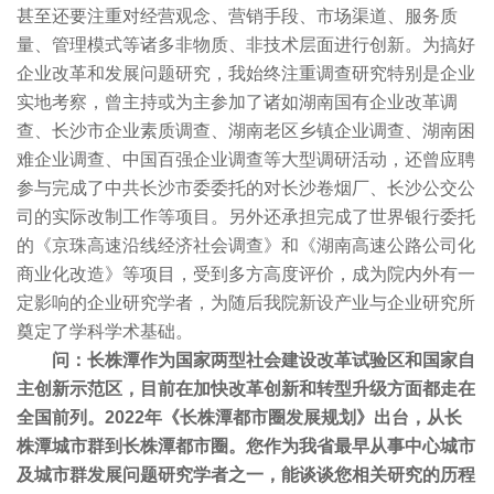
甚至还要注重对经营观念、营销手段、市场渠道、服务质
量、管理模式等诸多非物质、非技术层面进行创新。为搞好
企业改革和发展问题研究，我始终注重调查研究特别是企业
实地考察，曾主持或为主参加了诸如湖南国有企业改革调
查、长沙市企业素质调查、湖南老区乡镇企业调查、湖南困
难企业调查、中国百强企业调查等大型调研活动，还曾应聘
参与完成了中共长沙市委委托的对长沙卷烟厂、长沙公交公
司的实际改制工作等项目。另外还承担完成了世界银行委托
的《京珠高速沿线经济社会调查》和《湖南高速公路公司化
商业化改造》等项目，受到多方高度评价，成为院内外有一
定影响的企业研究学者，为随后我院新设产业与企业研究所
奠定了学科学术基础。
问：长株潭作为国家两型社会建设改革试验区和国家自
主创新示范区，目前在加快改革创新和转型升级方面都走在
全国前列。2022年《长株潭都市圈发展规划》出台，从长
株潭城市群到长株潭都市圈。您作为我省最早从事中心城市
及城市群发展问题研究学者之一，能谈谈您相关研究的历程