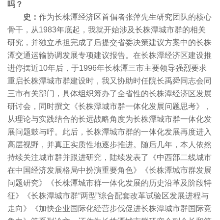
吗？
史：
作为长株潭经济区首倡者张萍先生研究团队的核心
骨干，从1983年底起，我就开始涉及长株潭城市群的相关
研究，并独立承担完成了后提交省委决策建议方案中的长株
潭交通运输协调发展专项建议报告。在长株潭经济区建设推
进停摆近10年后，于1996年长株潭三市主要领导强烈要求
重启长株潭城市群建设时，我又协助时任院长禹舜同志会同
三市有关部门，具体组织筹办了全省性的长株潭经济区发展
研讨会，同时撰文《长株潭城市群一体化发展问题思考》，
从理论与实践结合的长远战略角度为长株潭城市群一体化发
展问题鼓与呼。此后，长株潭城市群的一体化发展再度进入
高层视野，并真正实质性地逐步推进。随后几年，本人依然
持续关注城市群并跟进研究，陆续发表了《中西部二线城市
在中国经济发展格局中扮演重要角色》《长株潭城市群发展
问题研究》《长株潭城市群一体化发展的历史沿革及阶段特
征》《长株潭城市群“两型”综合配套改革试验区发展进程与
走向》《加快企业国际化经营步伐促进长株潭城市群国际竞