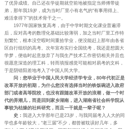
了优异成绩。自己还在学徒期就空前地被指定当师傅带徒
弟，那年我19岁，成为当时厂里小有名气的“有事用得上、
难活拿得下”的技术骨干之一。
1977年国家恢复高考，由于中学时期文化课业普遍滞
后，应对高考的数理化基础比较薄弱，加之当时厂里工作特
别繁忙，根本没空暇时间重拾学业，便没能赶上那年由各省
区自行组织的高考。次年宣布实行全国统考，我还是想圆大
学梦，便临时起意放弃了与我生产技术工作密切相关并且也
很愿意深造的理工科，转而填报感觉可能相对易考的文科，
于是阴错阳差地考入了中国人民大学。
问：您毕业于中国人民大学经济学专业，80年代初正是
改革开放的初期，为什么您没有选择当时的铁饭碗进入政府
部门或者高等院校，也没有跟随改革开放的浪潮，做一个时
代的弄潮儿，而是回到家乡湖南，进入湖南省社会科学院从
事较为枯燥的社科研究，而且一干就是一辈子呢？
史：
我进入大学那年已是23岁，与我同届考入人大的同
学也多年龄较大，“老三届”不少，都曾被耽误好几年，多