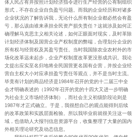
体人民占有并按照计划经济指令进行生产经营的公有制组织
形式，不存在企业自负盈亏问题。而我的企业经历和对诸多
企业状况的了解告诉我，无论什么所有制企业都必然会有盈
亏，那么该由谁来承担全民资产损失责任？这就涉及如何正
确理解马克思主义相关论述，如何正眼面对现实，及时革除
计划经济体制及国营企业产权制度的弊端，合理划分企业的
所有权与经营权及其盈亏责任。当时我国除农业农村外的市
场化改革远未起步，企业产权制度改革更没形成共识。我论
文提出应实至名归地将全民国营更名国有企营，并按企业经
营自主权大小对应承担盈亏责任等观点，并不是当时主流。
毕竟有计划的商品经济是1984年召开的党的十二届三中全
会才明确表述的（1992年召开的党的十四大又进一步明确
为社会主义市场经济体制），而社会主义初级阶段论则是
1987年才正式确立。于是，我很想自己的观点能得到后续
的改革政策和实践层面检验。所以我毕业前就很关注这一领
域，也借助人大报刊信息资源平台，收集整理了大量的国内
外相关理论研究及动态信息。