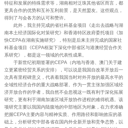
特征和发展的特殊需求等，湖南相对泛珠其他省区而言，都
更具合作的优势和互补互利前景，是天然盟友。这些观点，
得到了与会各方的认可和赞许。
此外，我主持完成的省社科基金项目《走出去战略与湖
南本土经济国际化对策研究》和香港特区政府委托项目《加
快CEPA在湖南实施研究》，特别是后来主持完成的国家社
科基金项目《CEPA框架下深化中部省区与港澳经贸合作关
系研究》，都是这一领域的代表性成果。
于新世纪初期签署的CEPA（内地与香港、澳门关于建
立更紧密经贸关系的安排），可以说是我国自改革开放后一
次具有里程碑意义，代表着我国当时对外开放的最高水平的
全域性经济合作的重大战略部署。作为一贯主张加强区域经
济开放合作的学者，我自然不会忽视这一既有利于深化拓展
研究，更有利于湖南加速区域开放协作进程的难得机遇。该
项研究主要以我国内陆腹地的中部地区为对象，在力求准确
把握CEPA主要内容与精神实质、作用路径和影响效应的基
础上，分析研究中部各省在国内外全新开放和竞争态势，以