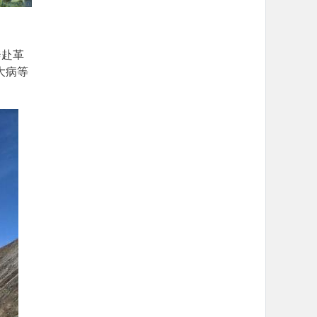
奔赴革
大病等