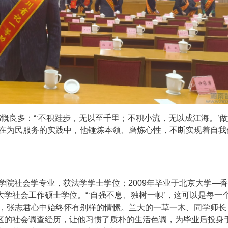
感慨良多：“‘不积跬步，无以至千里；不积小流，无以成江海。’
”在为民服务的实践中，他锤炼本领、磨炼心性，不断实现着自我
会学院社会学专业，获法学学士学位；2009年毕业于北京大学—
学社会工作硕士学位。“‘自强不息、独树一帜’，这可以是每一
校，张志君心中始终怀有别样的情愫。兰大的一草一木、同学师长
区的社会调查经历，让他习惯了质朴的生活色调，为毕业后投身