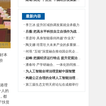
最新内容
李兰冰:提升区域协调发展就业承载力
吕薇:把高水平科技自立自强作为战略支撑
胥彦玲:具身智能亟待跨越“作业关”
陶文娜:培育壮大未来产业的多重驱动机制
何瑛:“五链”深度融合推动国企民企协同发展
做好本
赵峰:把握经济运行特点 提升宏观治理效能
价
潘春玲:产学研融合、一体化协同推动农业科技创新
为人工智能全球治理贡献中国智慧
构建公正合理的全球人工智能治理体系
第三届生态文明天府论坛在成都举行
香港理
个人的
，都
于扶贫