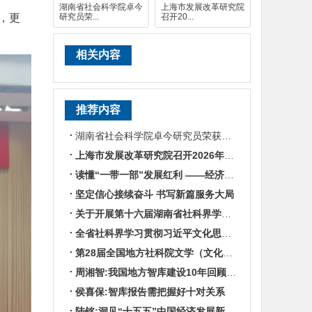
湖南省社会科学院卓今
上海市发展改革研究院
，更
研究员荣...
召开20...
相关内容
推荐内容
湖南省社会科学院卓今研究员荣获第九届鲁迅文学奖
上海市发展改革研究院召开2026年半年度工作会议
读懂“一带一部”发展红利 ——经济学专家谈湖南区位优势
坚定信心接续奋斗 书写新篇服务大局
关于开展第十六届湖南省社科界学术年会征文活动的通知
全省社科界学习贯彻习近平文化思想座谈会发言摘编
第28届全国地方社科院文学（文化）所所长联席会暨“数智时代地方文化IP建设”学术研讨
周湘智:我国地方智库建设10年回顾与展望
侯喜保:智库报告需把握好十对关系
陆铭:洞见“十五五”中国经济发展新趋势——对话上海交通大学中国发展研究院执行院长陆铭