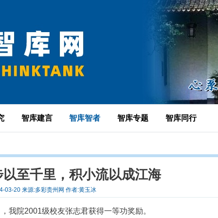
究
智库建言
智库智者
智库专题
智库同行
步以至千里，积小流以成江海
24-03-20 来源:多彩贵州网 作者:黄玉冰
，我院2001级校友张志君获得一等功奖励。