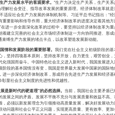
生产力发展水平的客观要求。
“生产力决定生产关系，生产关系
确理解社会变迁、指导改革发展的重要原理。经济体制改革就是
不适应社会生产力发展的体制机制等。习近平总书记指出：“经
有重要影响和传导作用，重大经济体制改革的进度决定着其他方
”在进一步全面深化改革的过程中，要坚持以经济体制改革为重
朝着建立完善的社会主义市场经济体制这一方向协同推进、形成
通束缚生产力发展的堵点卡点，以改革塑造发展新动能。
本国情和发展阶段的重要部署。
我们党在社会主义初级阶段的基
心，坚持四项基本原则，坚持改革开放，自力更生，艰苦创业，
代化强国而奋斗。中国特色社会主义进入新时代，我国发展进入
级阶段的基本国情没有变，我国是世界最大发展中国家的国际地
，进一步深化经济体制改革，形成符合先进生产力发展和经济基
步彰显社会主义制度的先进性和优越性。
发展是新时代的硬道理”的必然选择。
当前，我国社会主要矛盾已
的发展之间的矛盾。发展不平衡不充分与发展质量和效益不高、
盾，必须以新发展理念为引领推动高质量发展，解决好发展动力
联动问题和社会公平正义问题，实现更高质量、更有效率、更加