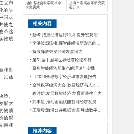
主义市
湖南省社会科学院卓今
上海市发展改革研究院
研究员荣...
召开20...
化的决
中国式
相关内容
并使之
改革这
赵峰:把握经济运行特点 提升宏观治理效能
实物质
李洪波:深刻把握智能经济新形态的特征及规律
持续释放银发经济发展潜力
第51届中国与世界经济论坛举行
聚焦智能经济新形态的理论与实践
新和制
《2026全球数字经济城市发展报告》在京发布
、民族
全球数字经济大会“数智经济与人才培养”专题论坛举行
程时雄:发展数智经济 培育新质生产力
决策。
刘李星:推动金融赋能智能经济发展
发展大
王瑞玲:激活公共数据资源 释放数字经济发展潜能
的物质
价值规
完善和
推荐内容