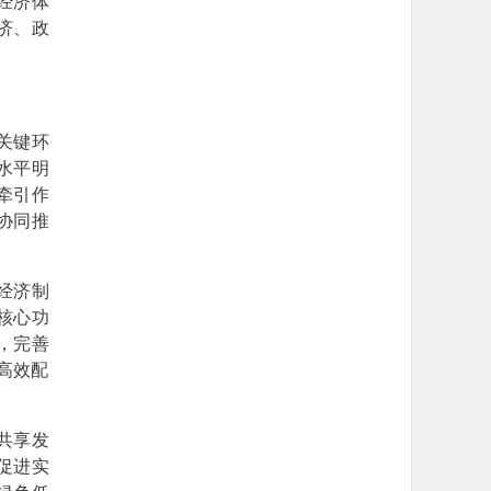
经济体
济、政
关键环
水平明
牵引作
协同推
经济制
核心功
，完善
高效配
共享发
促进实