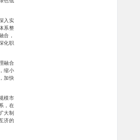
绿色低
深入实
体系整
融合，
深化职
理融合
，缩小
，加快
规模市
系，在
扩大制
互济的