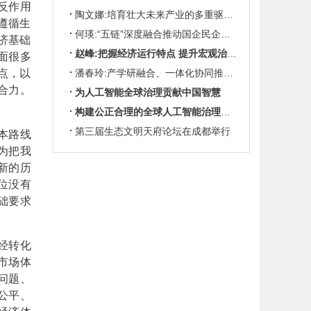
反作用
陶文娜:培育壮大未来产业的多重驱动机制
遵循生
何瑛:“五链”深度融合推动国企民企协同发展
济基础
赵峰:把握经济运行特点 提升宏观治理效能
面很多
点，以
潘春玲:产学研融合、一体化协同推动农业科技创新
合力。
为人工智能全球治理贡献中国智慧
构建公正合理的全球人工智能治理体系
第三届生态文明天府论坛在成都举行
本路线
为把我
新的历
位没有
础要求
经转化
市场体
问题、
公平、