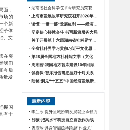
湖南省社会科学院卓今研究员荣获第九届鲁迅文学奖
局面，
上海市发展改革研究院召开2026年半年度工作会议
市场的
一个新
读懂“一带一部”发展红利 ——经济学专家谈湖南区位优势
经济体
坚定信心接续奋斗 书写新篇服务大局
治、文
关于开展第十六届湖南省社科界学术年会征文活动的通知
全省社科界学习贯彻习近平文化思想座谈会发言摘编
摆在突
第28届全国地方社科院文学（文化）所所长联席会暨“数智时代地方文化IP建设”学术研讨
是我们
周湘智:我国地方智库建设10年回顾与展望
和今后
侯喜保:智库报告需把握好十对关系
质量发
陆铭:洞见“十五五”中国经济发展新趋势——对话上海交通大学中国发展研究院执行院长陆铭
最新内容
把握国
李兰冰:提升区域协调发展就业承载力
具有十
吕薇:把高水平科技自立自强作为战略支撑
胥彦玲:具身智能亟待跨越“作业关”