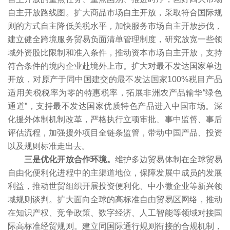
自主开放路线图。扩大商品市场自主开放，采取符合国际规
则的方式自主降低关税水平，加快服务市场自主开放步伐，
建立健全跨境服务贸易负面清单管理制度，研究放宽一些领
域外资股比限制和准入条件，推动资本市场自主开放，支持
符合条件的境内企业赴境外上市。扩大对最不发达国家单边
开放，对原产于同中国建交的最不发达国家100%税目产品
适用关税税率为零的特惠税率，拓展非洲农产品输华“绿色
通道”，支持最不发达国家优质特色产品进入中国市场。深
化援外体制机制改革，严格执行立项审批、事中监督、事后
评估流程，加强援外项目全链条监管，带动中国产品、投资
以及规则标准走出去。
三是优化开放合作环境。
维护多边贸易体制在全球贸易
自由化便利化进程中的主渠道地位，保障发展中成员的发展
利益，推动世贸组织开展投资便利化、中小微企业等新兴领
域规则谈判。扩大面向全球的高标准自由贸易区网络，推动
在知识产权、竞争政策、数字经济、人工智能等领域对接国
际高标准经贸规则。建立同国际通行规则衔接的合规机制，