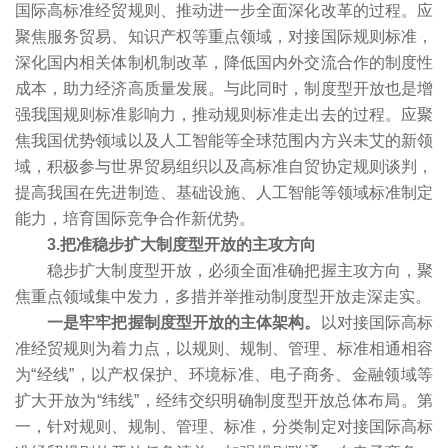
国际高标准经贸规则、推动进一步全面深化改革的过程。应
聚焦服务贸易、知识产权等重点领域，对接国际规则标准，
深化国内相关体制机制改革，降低国内外交流合作的制度性
成本，助力经济高质量发展。与此同时，制度型开放也是增
强我国规则标准影响力，推动规则标准走出去的过程。应聚
焦我国优势领域以及人工智能等全球范围内方兴未艾的新领
域，积极参与世界贸易组织以及高标准自贸协定规则谈判，
提高我国在先进制造、基础设施、人工智能等领域标准制定
能力，培育国际竞争合作新优势。
3.把准稳步扩大制度型开放的主攻方向
稳步扩大制度型开放，必须全面准确把握主攻方向，聚
焦重点领域集中发力，多措并举推动制度型开放走深走实。
一是牢牢把握制度型开放的主体架构。
以对接国际高标
准经贸规则为着力点，以规则、规制、管理、标准相通相容
为“经线”，以产权保护、环境标准、电子商务、金融领域等
扩大开放为“纬线”，经纬交织明确制度型开放总体布局。第
一，针对规则、规制、管理、标准，分类制定对接国际高标