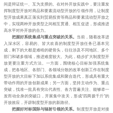
间是辩证统一、互为支撑的。在对外开放实践中，要注重发
挥制度型开放对商品和要素流动型开放的引领作用，让制度
型开放成果真正落实到贸易投资等商品和要素流动型开放之
中，实现两种开放类型之间相互贯通、相互促进，形成推进
高水平对外开放的合力。
把握好系统集成与重点突破的关系。
当前，随着改革进
入深水区，容易的、皆大欢喜的制度型开放任务已基本完
成，剩下的大都是难啃的硬骨头，往往涉及不同地区、多个
部门和诸多领域，推进难度较大。为此，稳步扩大制度型开
放更要注重方式方法。一方面，围绕核心目标加强系统集
成，把各地区、各部门、各领域分散的改革创新工作在制度
型开放的大目标下加以系统集成和聚合迭代，形成具有重大
带动作用的开放创新成果；另一方面，坚持主动作为、重点
突破，找准一批具有突出代表性、各方普遍关注、能够牵一
发而动全身的突破口，开展集中攻关，形成“四两拨千斤”的
开放效应，开辟制度型开放的新路径。
把握好对标国际与辐射引领的关系。
制度型开放是对接