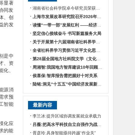
等显著
湖南省社会科学院卓今研究员荣获第九届鲁迅文学奖
协同发
上海市发展改革研究院召开2026年半年度工作会议
体、创
益的发
读懂“一带一部”发展红利 ——经济学专家谈湖南区位优势
坚定信心接续奋斗 书写新篇服务大局
关于开展第十六届湖南省社科界学术年会征文活动的通知
全省社科界学习贯彻习近平文化思想座谈会发言摘编
别是中
第28届全国地方社科院文学（文化）所所长联席会暨“数智时代地方文化IP建设”学术研讨
才、资
周湘智:我国地方智库建设10年回顾与展望
能化、
侯喜保:智库报告需把握好十对关系
陆铭:洞见“十五五”中国经济发展新趋势——对话上海交通大学中国发展研究院执行院长陆铭
能源消
需求预
工智能
最新内容
。
李兰冰:提升区域协调发展就业承载力
模化应
吕薇:把高水平科技自立自强作为战略支撑
求的能
胥彦玲:具身智能亟待跨越“作业关”