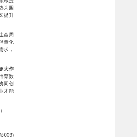
领域提
热为园
又提升
生命周
轻量化
需求，
更大作
培育数
协同创
业才能
果）
003)