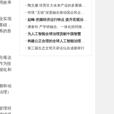
用效率
陶文娜:培育壮大未来产业的多重驱动机制
何瑛:“五链”深度融合推动国企民企协同发展
业实现
赵峰:把握经济运行特点 提升宏观治理效能
基础，
潘春玲:产学研融合、一体化协同推动农业科技创新
系的形
为人工智能全球治理贡献中国智慧
构建公正合理的全球人工智能治理体系
第三届生态文明天府论坛在成都举行
合规达
作为技
细化和
测和动
治理）
管理经