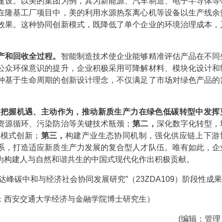
建设。以美的集团为例，其为新能源、汽车制造、电子半导体等
在隆基工厂项目中，美的利用水源热泵离心机等设备以生产线余
效果。这种协同创新模式，既降低了单个企业的环境治理成本，
产和回收全过程。
智能制造技术使企业能够精准评估产品在不同
公众环保意识的提升，企业积极采用可降解材料、模块化设计和
种基于生命周期的创新设计理念，不仅满足了市场对绿色产品的
要把握机遇、主动作为，推动新质生产力在绿色低碳转型中发挥
资源循环、污染防治等关键技术瓶颈；
第二，
深化数字化转型，
业模式创新；
第三，
构建产业生态协同机制，强化供应链上下游
系，打造适应新质生产力发展的复合型人才队伍。唯有如此，企
为构建人与自然和谐共生的中国式现代化作出积极贡献。
碳中和与经济社会协同发展研究”（23ZDA109）阶段性成
西安交通大学经济与金融学院博士研究生）
(编辑：管理员