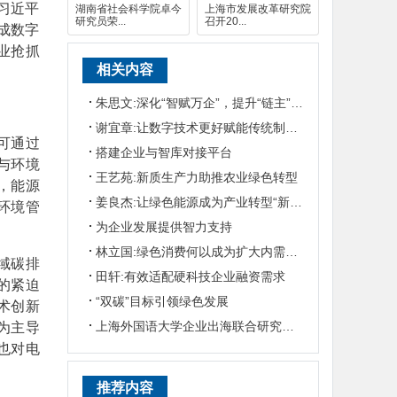
习近平
湖南省社会科学院卓今
上海市发展改革研究院
研究员荣...
召开20...
成数字
业抢抓
相关内容
朱思文:深化“智赋万企”，提升“链主”企业产业生态主导力
谢宜章:让数字技术更好赋能传统制造业绿色化转型
可通过
搭建企业与智库对接平台
与环境
王艺苑:新质生产力助推农业绿色转型
，能源
姜良杰:让绿色能源成为产业转型“新动脉”
环境管
为企业发展提供智力支持
林立国:绿色消费何以成为扩大内需的新增长点
域碳排
田轩:有效适配硬科技企业融资需求
的紧迫
“双碳”目标引领绿色发展
术创新
上海外国语大学企业出海联合研究院揭牌仪式举行
为主导
也对电
推荐内容