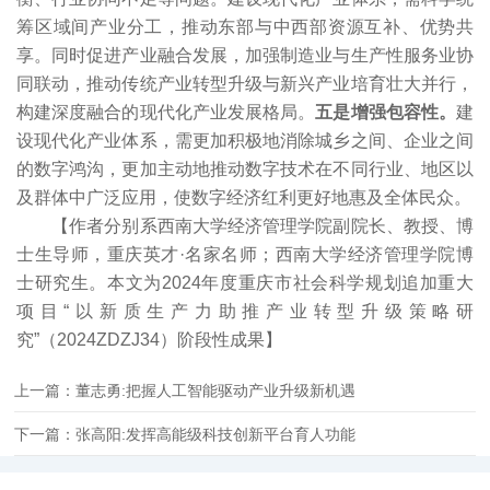
筹区域间产业分工，推动东部与中西部资源互补、优势共
享。同时促进产业融合发展，加强制造业与生产性服务业协
同联动，推动传统产业转型升级与新兴产业培育壮大并行，
构建深度融合的现代化产业发展格局。
五是增强包容性。
建
设现代化产业体系，需更加积极地消除城乡之间、企业之间
的数字鸿沟，更加主动地推动数字技术在不同行业、地区以
及群体中广泛应用，使数字经济红利更好地惠及全体民众。
【作者分别系西南大学经济管理学院副院长、教授、博
士生导师，重庆英才·名家名师；西南大学经济管理学院博
士研究生。本文为2024年度重庆市社会科学规划追加重大
项目“以新质生产力助推产业转型升级策略研
究”（2024ZDZJ34）阶段性成果】
上一篇：董志勇:把握人工智能驱动产业升级新机遇
下一篇：张高阳:发挥高能级科技创新平台育人功能