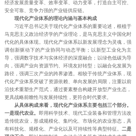
经济发展质量变革、效率变革、动力变革，打造自主可控、
安全可靠、竞争力强的产业链供应链。
现代化产业体系的理论内涵与基本构成
习近平总书记关于现代化产业体系的重要论述，根植于
马克思主义政治经济学的产业理论，是马克思主义中国化时
代化的具体体现。现代化产业体系以新发展理念为灵魂，强
调创新驱动下的产业协同与动态平衡；以新型工业化为主
导，强调数字技术与实体经济的深度融合；以绿色低碳为导
向，强调产业向资源节约、环境友好转型；以融合化发展为
路径，强调三次产业的跨界渗透。相较于传统产业体系，现
代化产业体系突破了资源依赖、单向发展的局限，注重以前
沿技术重塑生产范式，通过要素整合构建开放型产业生态，
更具战略前瞻性与发展持续性，更符合时代要求。
从具体构成来看，现代化产业体系主要包括三个部分。
一是现代农业。
即用科学技术、现代工业装备和管理方法改
造传统农业，形成规模化、集约化、市场化的农业形态，具
有科技化、规模化、产业化以及可持续性等典型特征。
二是