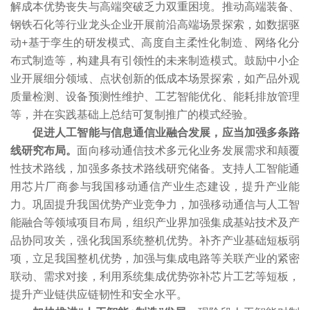
解成本优势丧失与高端突破乏力双重困境。推动高端装备、
钢铁石化等行业龙头企业开展前沿高端场景探索，如数据驱
动+基于孪生的研发模式、高度自主柔性化制造、网络化分
布式制造等，构建具有引领性的未来制造模式。鼓励中小企
业开展细分领域、点状创新的低成本场景探索，如产品外观
质量检测、设备预测性维护、工艺智能优化、能耗排放管理
等，并在实践基础上总结可复制推广的模式经验。
促进人工智能与信息通信业融合发展，应当加强多条路
线研究布局。
面向移动通信技术多元化业务发展需求和颠覆
性技术路线，加强多条技术路线研究储备。支持人工智能通
用芯片厂商参与我国移动通信产业生态建设，提升产业能
力。巩固提升我国优势产业竞争力，加强移动通信与人工智
能融合等领域项目布局，组织产业界加强集成基站技术及产
品协同攻关，强化我国系统整机优势。补齐产业基础短板弱
项，立足我国整机优势，加强与集成电路等关联产业的紧密
联动、需求对接，利用系统集成优势弥补芯片工艺等短板，
提升产业链供应链韧性和安全水平。