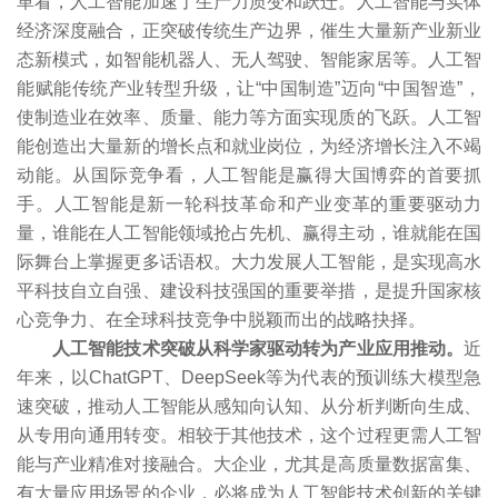
革看，人工智能加速了生产力质变和跃迁。人工智能与实体
经济深度融合，正突破传统生产边界，催生大量新产业新业
态新模式，如智能机器人、无人驾驶、智能家居等。人工智
能赋能传统产业转型升级，让“中国制造”迈向“中国智造”，
使制造业在效率、质量、能力等方面实现质的飞跃。人工智
能创造出大量新的增长点和就业岗位，为经济增长注入不竭
动能。从国际竞争看，人工智能是赢得大国博弈的首要抓
手。人工智能是新一轮科技革命和产业变革的重要驱动力
量，谁能在人工智能领域抢占先机、赢得主动，谁就能在国
际舞台上掌握更多话语权。大力发展人工智能，是实现高水
平科技自立自强、建设科技强国的重要举措，是提升国家核
心竞争力、在全球科技竞争中脱颖而出的战略抉择。
人工智能技术突破从科学家驱动转为产业应用推动。
近
年来，以ChatGPT、DeepSeek等为代表的预训练大模型急
速突破，推动人工智能从感知向认知、从分析判断向生成、
从专用向通用转变。相较于其他技术，这个过程更需人工智
能与产业精准对接融合。大企业，尤其是高质量数据富集、
有大量应用场景的企业，必将成为人工智能技术创新的关键