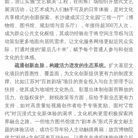
如，浙江实施“文艺赋美”工程，在街角广场组织开放式文艺
展演活动，让艺术成为人们触手可及的日常体验，是对文化
共享模式的创新探索。长沙建成滨江文化园“三馆一厅”（博
物馆、图书馆、规划馆与音乐厅），年接待超300万人次，
成为群众公共文化枢纽，其成功经验在于将空间主导权与活
动策划更多地面向居民需求。让文化服务网络更贴近民众实
际，打通对接的“最后几十米”，赋予每个普通人参与和创造
文化的主体感。
疏通创新血脉，构建活力迸发的生态系统。
扩大基层文
化项目的普惠性、覆盖面，为文化创新提供更有力的制度支
撑。比如江苏对“百姓剧场”项目的资金投入与自主管理予以
扶持，使其成为地域性文化热点、彰显出体制创新所释放的
活力。在版权保护、财税政策等方面，应给予新业态更有力
支持，如对高质量短视频创作者给予专项奖励。面对“Z世
代”对沉浸式文化新体验的渴求，文化机构更需积极探索跨
界融合之路。一些地方图书馆借力“剧本杀”形式开发文献主
题的体验活动，成功引导年轻人主动触摸典籍；故宫博物院
借力“科技+文创”开发互动App，让青年在虚拟体验中建立起