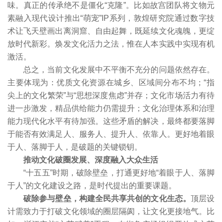
味。真正的传承绝不是僵化“克隆”。比如故宫团队将文物元
素融入现代设计推出“萌宠”IP系列，敦煌研究院通过数字技
术让飞天壁画出离洞窟、自由起舞，既延续文化魂魄，更绽
放时代新彩。焕发文化活力之法，惟在人本实践中实现有机
激活。
总之，当前文化发展中不平衡不充分的问题依然存在。
主要体现为：优质文化资源在城乡、区域间分布不均；“指
尖上的文化繁荣”与“思想深度焦虑”并存；文化市场活力有待
进一步激发，精品供给能力仍需提升；文化治理体系和治理
能力现代化水平有待加强。这些矛盾的解决，最终都要落脚
于能否有效满足人、服务人、提升人、依靠人。更好地着眼
于人、落脚于人，是破题的关键锁钥。
推动文化破圈发展、深度融入大众生活
“十五五”时期，破除壁垒，打通更好地“着眼于人、落脚
于人”的文化建设之路，是时代提出的重要课题。
破除参与壁垒，构建全民共享共创的文化生态。
顶层设
计需致力于打破文化领域的圈层隔阂，让文化更接地气。比