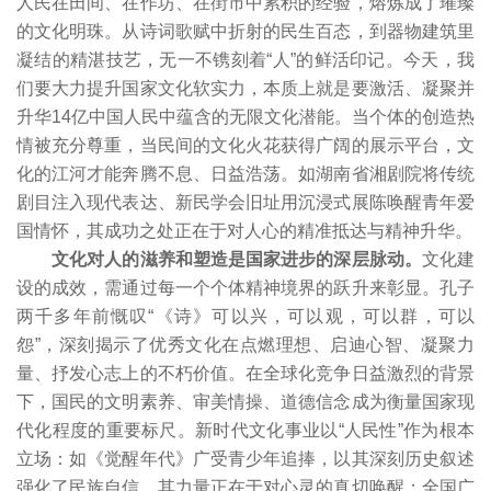
人民在田间、在作坊、在街市中累积的经验，熔炼成了璀璨
的文化明珠。从诗词歌赋中折射的民生百态，到器物建筑里
凝结的精湛技艺，无一不镌刻着“人”的鲜活印记。今天，我
们要大力提升国家文化软实力，本质上就是要激活、凝聚并
升华14亿中国人民中蕴含的无限文化潜能。当个体的创造热
情被充分尊重，当民间的文化火花获得广阔的展示平台，文
化的江河才能奔腾不息、日益浩荡。如湖南省湘剧院将传统
剧目注入现代表达、新民学会旧址用沉浸式展陈唤醒青年爱
国情怀，其成功之处正在于对人心的精准抵达与精神升华。
文化对人的滋养和塑造是国家进步的深层脉动。
文化建
设的成效，需通过每一个个体精神境界的跃升来彰显。孔子
两千多年前慨叹“《诗》可以兴，可以观，可以群，可以
怨”，深刻揭示了优秀文化在点燃理想、启迪心智、凝聚力
量、抒发心志上的不朽价值。在全球化竞争日益激烈的背景
下，国民的文明素养、审美情操、道德信念成为衡量国家现
代化程度的重要标尺。新时代文化事业以“人民性”作为根本
立场：如《觉醒年代》广受青少年追捧，以其深刻历史叙述
强化了民族自信，其力量正在于对心灵的真切唤醒；全国广