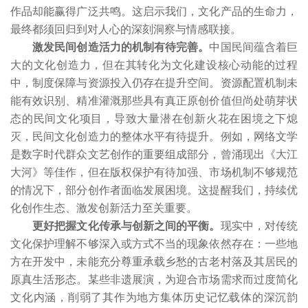
作品却能赢得广泛共鸣。这启示我们，文化产品的生命力，
最终都须回归到对人心的深刻洞察与情感联接。
激发民间创造活力的机制有待完善。
中国民间蕴含着巨
大的文化创造力，但在其转化为文化建设核心动能的过程
中，制度保障与资源投入仍存在提升空间。资源配置机制未
能有效识别、精准灌溉那些具有真正原创价值但尚处萌芽状
态的民间文化项目，导致大量潜在创新火花在困境之下熄
灭，民间文化创造力的整体水平有待提升。例如，网络文学
是数字时代群众文艺创作的重要组成部分，曾涌现出《大江
大河》等佳作，但在版权保护有待加强、市场机制不够规范
的情况下，部分创作者面临发展困境。这提醒我们，持续优
化创作生态、激发创新活力至关重要。
更好把握文化传承与创新之间的平衡。
现实中，对传统
文化保护理解不够深入或方式不当的现象依然存在：一些地
方在开发中，未能充分尊重承载乡愁的古老村落及其居民的
原真生活形态。某些非遗展演，为迎合市场需求而过度简化
文化内涵，削弱了其作为地方集体历史记忆载体的深沉韵