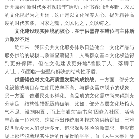
泛开展的“新时代乡村阅读季”活动，让书香润泽乡野，农民
的文化视野为之开阔，这正是以文化涵养人心、提升精神高
度的时代实践。国家之魂，文以化之，文以铸之。
文化建设现实困境的核心，在于供需存在错位与主体活
力激发不足
近年来，我国公共文化服务体系日益健全，文化产品与
服务供给的规模与质量显著提升，人民群众基本文化权益得
到更好保障。但在文化建设更好地“着眼于人、落脚于
人”上，仍面临一些亟待解决的结构性矛盾。
供需错位对文化高质量发展构成挑战。
一方面，部分文
化设施或项目存在使用效率不高、与群众需求脱节的现象，
另一方面，普通民众多样化、高品质的文化需求尚未得到充
分满足，结构性错配亟待破解。比如，部分基层文化场馆人
气不足、设施闲置，而上海浦东“融书房”因嵌入社区、活动
丰富而一位难求。这揭示出传统服务模式的供给逻辑，已难
以匹配今天人们灵活多元、追求深度体验的新需求。电影市
场上那些脱离现实生活的作品反响平平，而《人生大事》等