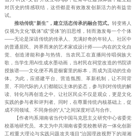
对历史的情感联结，这些都是有效激发创新活力的有益尝
试。
推动传统“新生”，建立活态传承的融合范式。
转变将人
仅视为文化“载体”或“受体”的旧思维，转而激发每一个个体
——无论是深谙传统的传承人、充满好奇的年轻人、社区中
的普通居民、跨界而来的艺术家或设计师——内在的文化自
觉、创造潜能和参与热情。当农民工在直播间传唱侗族大
歌，当学生用AI生成水墨动画，当村民在祠堂改造的书院讲
授族谱——文化便不再是橱窗里的标本，而成为流动的生命
体。为此，应搭建平台、营造氛围、革新机制，让不同背
景、不同代际的人们都能以主体的姿态，参与到对传统的解
读、转化与再创造之中。让社区民众不仅是观众，更是文化
实践的参与者和评判者。同时，在尊重传统内核基础上，促
成不同领域、不同身份的“人”之间深度对话与合作。
【作者均系湖南省当代中国马克思主义研究中心省委党
校基地研究员。本文为中共湖南省委党校教研咨一体化创新
工程重大理论与实践问题攻关项目“治国理政视野下的湖湘