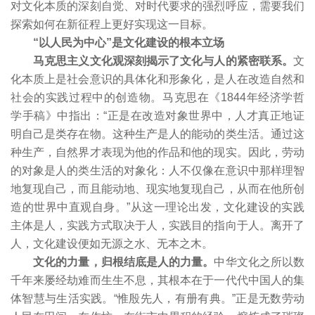
对文化本质的深刻自觉、对时代要求的强烈呼应，需要我们
探索如何在新征程上更好实现这一目标。
“以人民为中心”是文化建设的根本立场
马克思主义文化观深刻揭示了文化与人的紧密联系。
文
化本质上是社会意识的具体化和形象化，是人在改造自然和
社会的实践过程中的创造物。马克思在《1844年经济学哲
学手稿》中指出：“正是在改造对象世界中，人才真正地证
明自己是类存在物。这种生产是人的能动的类生活。通过这
种生产，自然界才表现为他的作品和他的现实。因此，劳动
的对象是人的类生活的对象化：人不仅像在意识中那样理智
地复现自己，而且能动地、现实地复现自己，从而在他所创
造的世界中直观自身。”从这一理论出发，文化建设的实践
主体是人，实践方式取决于人，实践目的指向于人。离开了
人，文化建设便如无源之水、无本之木。
文化的力量，归根结底是人的力量。
中华文化之所以数
千年来屡经劫难而生生不息，其根本在于一代代中国人的集
体智慧与生活实践。“惟殷先人，有册有典。”正是无数劳动