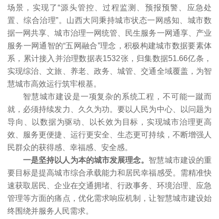
场景，实现了“源头管控、过程监测、预报预警、应急处
置、综合治理”。山西大同秉持城市状态一网感知、城市数
据一网共享、城市治理一网统管、民生服务一网通享、产业
服务一网通智的“五网融合”理念，积极构建城市数据要素体
系，累计接入并治理数据表1532张，归集数据51.66亿条，
实现综治、文旅、养老、政务、城管、交通全域覆盖，为智
慧城市高效运行筑牢根基。
智慧城市建设是一项复杂的系统工程，不可能一蹴而
就，必须持续发力、久久为功。要以人民为中心、以问题为
导向、以数据为驱动、以长效为目标，实现城市治理更高
效、服务更便捷、运行更安全、生态更可持续，不断增强人
民群众的获得感、幸福感、安全感。
一是坚持以人为本的城市发展理念。
智慧城市建设的重
要目标是提高城市综合承载能力和居民幸福感受。需精准快
速获取居民、企业在交通拥堵、行政事务、环境治理、应急
管理等方面的痛点，优化需求响应机制，让智慧城市建设始
终围绕并服务人民需求。