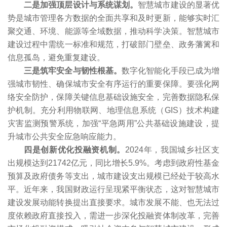
二是加强顶层设计与系统谋划。
智慧城市建设的显著优
势是城市管理各方数据的全面共享和及时更新，能够实时汇
聚交通、环境、能源等全域数据，推动科学决策。智慧城市
建设过程中需统一标准和规范，打破部门壁垒、政务藩篱和
信息孤岛，避免重复建设。
三是筑牢安全与韧性根基。
数字化智能化手段已成为增
强城市韧性、确保城市安全有序运行的重要保障。要强化网
络安全防护，保障关键信息基础设施安全，完善数据隐私保
护机制。充分利用物联网、地理信息系统（GIS）技术构建
灾害监测预警系统，加强“平急两用”公共基础设施建设，提
升城市公共安全应急响应能力。
四是创新优化投融资机制。
2024年，我国城乡社区支
出规模达到21742亿元，同比增长5.9%。考虑到政府性基金
预算及政府债务等支出，城市建设支出规模已经处于较高水
平。近年来，我国财政运行呈现紧平衡状态，这对智慧城市
建设发展动能转换提出直接要求。城市发展不能、也无法过
度依赖政府直接投入，需进一步深化投融资体制改革，完善