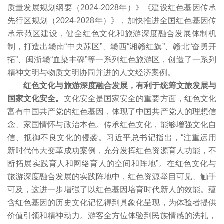
质量发展规划纲要（2024-2028年）》《建设红色基因传承
先行区规划（2024-2028年）》，加快推进全国红色基因传
承示范区建设，健全红色文化和旅游深度融合发展体制机
制，打造出赣南“中央苏区”、赣西“湘赣红旗”、赣北“奋勇开
拓”、闽浙赣“血染丰碑”等一系列红色旅游区，创造了一系列
精神文明与物质文明协同并进的人文经济案例。
红色文化与旅游深度融合发展，有利于统筹文旅发展与
国家文化安全。
文化安全是国家安全的重要方面，红色文化
富有中国共产党的红色基因，体现了中国共产党人的理想信
念、家国情怀与政治本色。传承红色文化，能够增强文化自
信、抵御不良文化的侵袭。习近平总书记指出，“注重运用
新时代伟大变革成功案例，充分发挥红色资源育人功能，不
断拓展实践育人和网络育人的空间和阵地”。在红色文化与
旅游深度融合发展的实践阵地中，红色资源举目可见、触手
可及，这进一步增强了以红色基因培育时代新人的效能。蕴
含红色基因的历史文化记忆得到具象化呈现，为体验者提供
价值引领和精神动力。游客全方位体验到民族情感的洗礼，