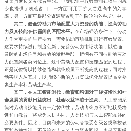
及支持延长义务教育年限。中等职业学校数量和在校生的减
少也提供了机会窗口，一方面可用于扩大普通高中的入学
率，另一方面可将部分资源配置到工作阶段的各种培训中。
其二，健全劳动力市场配置人力资源的功能，提高劳动
力及其技能在供需间的匹配水平。
在市场经济条件下，劳动
力作为重要的生产要素，需要借助市场机制进行有效配置。
这要求持续进行制度创新，完善劳动力市场功能，以准确、
及时的市场信号和有效的激励手段，把拥有不同技能的劳动
力配置到各类岗位上。这个劳动力配置和技能匹配的过程，
正是岗位得以持续创造和就业质量不断提高的过程，同时推
动实现人尽其才，以持续不断的人力资源优化配置提高全要
素生产率和劳动生产率。
其三，在人工智能时代，教育和培训对于经济增长和社
会发展的贡献日益突出，社会收益率趋于提高。
人工智能系
统对劳动者技能具有一定替代性，劳动者终身不断地接受培
训和再教育，将成为人机协同、人类技能与人工智能互补的
必要条件。因此，目前和未来的劳动者接受各级各类学校教
育和各种培训，不仅给本人带来人力资本回报，也是宏观经