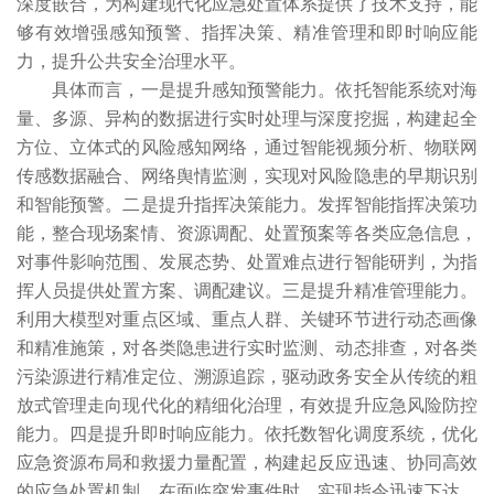
深度嵌合，为构建现代化应急处置体系提供了技术支持，能
够有效增强感知预警、指挥决策、精准管理和即时响应能
力，提升公共安全治理水平。
具体而言，一是提升感知预警能力。依托智能系统对海
量、多源、异构的数据进行实时处理与深度挖掘，构建起全
方位、立体式的风险感知网络，通过智能视频分析、物联网
传感数据融合、网络舆情监测，实现对风险隐患的早期识别
和智能预警。二是提升指挥决策能力。发挥智能指挥决策功
能，整合现场案情、资源调配、处置预案等各类应急信息，
对事件影响范围、发展态势、处置难点进行智能研判，为指
挥人员提供处置方案、调配建议。三是提升精准管理能力。
利用大模型对重点区域、重点人群、关键环节进行动态画像
和精准施策，对各类隐患进行实时监测、动态排查，对各类
污染源进行精准定位、溯源追踪，驱动政务安全从传统的粗
放式管理走向现代化的精细化治理，有效提升应急风险防控
能力。四是提升即时响应能力。依托数智化调度系统，优化
应急资源布局和救援力量配置，构建起反应迅速、协同高效
的应急处置机制，在面临突发事件时，实现指令迅速下达、