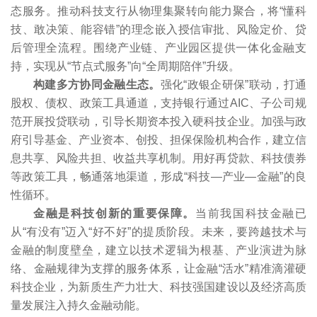
态服务。推动科技支行从物理集聚转向能力聚合，将“懂科
技、敢决策、能容错”的理念嵌入授信审批、风险定价、贷
后管理全流程。围绕产业链、产业园区提供一体化金融支
持，实现从“节点式服务”向“全周期陪伴”升级。
构建多方协同金融生态。
强化“政银企研保”联动，打通
股权、债权、政策工具通道，支持银行通过AIC、子公司规
范开展投贷联动，引导长期资本投入硬科技企业。加强与政
府引导基金、产业资本、创投、担保保险机构合作，建立信
息共享、风险共担、收益共享机制。用好再贷款、科技债券
等政策工具，畅通落地渠道，形成“科技—产业—金融”的良
性循环。
金融是科技创新的重要保障。
当前我国科技金融已
从“有没有”迈入“好不好”的提质阶段。未来，要跨越技术与
金融的制度壁垒，建立以技术逻辑为根基、产业演进为脉
络、金融规律为支撑的服务体系，让金融“活水”精准滴灌硬
科技企业，为新质生产力壮大、科技强国建设以及经济高质
量发展注入持久金融动能。