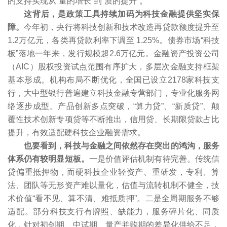
的支持实现从“量的增长”到“质的提升”。
这背后，是政策工具持续加码为科技金融提供坚实保
障。
今年初，央行将科技创新和技术改造再贷款额度提升至
1.2万亿元，各类再贷款利率下调至 1.25%。债券市场“科技
板”落地一年来，发行规模超2.6万亿元。金融资产投资公司
（AIC）股权投资试点范围有序扩大，多层次金融支持框架
基本形成。机构布局不断优化，全国已设立2178家科技支
行，大中型银行普遍建立科技金融专营部门，专业化服务网
络逐步成型。产品创新多点突破，“算力贷”、“新质贷”、颠
覆性技术创新专项贷等不断推出，信用贷、长期限贷款占比
提升，有效适配硬科技企业融资需求。
也要看到，科技与金融之间依然存在突出的鸿沟，服务
体系仍有较明显短板。
一是价值评估机制有待完善。传统信
贷偏重抵押物，而硬科技企业轻资产、重研发，专利、算
法、团队等无形资产难以量化，估值与流转机制不健全，技
术价值“看不见、算不清、难抵质押”。二是全周期服务不够
适配。部分科技支行有牌照、缺能力，服务碎片化、同质
化，针对初创期、中试期、量产并购期的差异化供给不足，