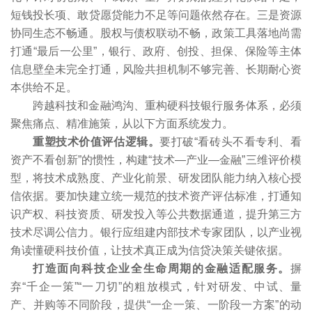
短钱投长项、敢贷愿贷能力不足等问题依然存在。三是资源
协同生态不畅通。股权与债权联动不畅，政策工具落地尚需
打通“最后一公里”，银行、政府、创投、担保、保险等主体
信息壁垒未完全打通，风险共担机制不够完善、长期耐心资
本供给不足。
跨越科技和金融鸿沟、重构硬科技银行服务体系，必须
聚焦痛点、精准施策，从以下方面系统发力。
重塑技术价值评估逻辑。
要打破“看砖头不看专利、看
资产不看创新”的惯性，构建“技术—产业—金融”三维评价模
型，将技术成熟度、产业化前景、研发团队能力纳入核心授
信依据。要加快建立统一规范的技术资产评估标准，打通知
识产权、科技资质、研发投入等公共数据通道，提升第三方
技术尽调公信力。银行应组建内部技术专家团队，以产业视
角读懂硬科技价值，让技术真正成为信贷决策关键依据。
打造面向科技企业全生命周期的金融适配服务。
摒
弃“千企一策”“一刀切”的粗放模式，针对研发、中试、量
产、并购等不同阶段，提供“一企一策、一阶段一方案”的动