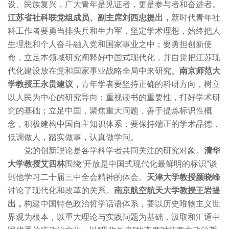
设、民族复兴，广大青年是见证者，更是参与者和奋进者。
江苏省社科联党组成员、副主席刘西忠提出，
新时代青年社
科工作者要勇当排头兵和生力军，坚定学术理想，始终把人
生理想和个人奋斗融入党和国家事业之中；要勇担创新使
命，立足本领域研究阐释好中国式现代化，并自觉把江苏现
代化建设放在党和国家事业战略全局中来研究。
南京师范大
学教授王永贵建议，
青年学者要坚持正确的科研方向，树立
以人民为中心的研究导向；重视读书的重要性，打好学术研
究的基础；立足中国，聚焦重大问题，善于提炼标识性概
念，积极建构中国自主知识体系；要保持端正的学术品德，
低调做人，踏实做事，认真做学问。
党的创新理论是各学科学者共同关注的研究对象。
清华
大学教授艾四林
围绕“开放是中国式现代化最鲜明的标识”谈
到他学习二十届三中全会精神的体会。
天津大学教授颜晓峰
讨论了现代化和改革的关系。
南京航空航天大学教授王岩提
出，
构建中国特色政治哲学话语体系，要以历史唯物主义世
界观为根本，以重大理论与实践问题为基础，汲取和汇通中