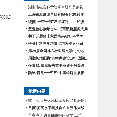
湖南省社会科学院卓今研究员荣获第九届鲁迅文学奖
上海市发展改革研究院召开2026年半年度工作会议
002)
读懂“一带一部”发展红利 ——经济学专家谈湖南区位优势
坚定信心接续奋斗 书写新篇服务大局
关于开展第十六届湖南省社科界学术年会征文活动的通知
全省社科界学习贯彻习近平文化思想座谈会发言摘编
第28届全国地方社科院文学（文化）所所长联席会暨“数智时代地方文化IP建设”学术研讨
周湘智:我国地方智库建设10年回顾与展望
侯喜保:智库报告需把握好十对关系
陆铭:洞见“十五五”中国经济发展新趋势——对话上海交通大学中国发展研究院执行院长陆铭
最新内容
李兰冰:提升区域协调发展就业承载力
吕薇:把高水平科技自立自强作为战略支撑
胥彦玲:具身智能亟待跨越“作业关”