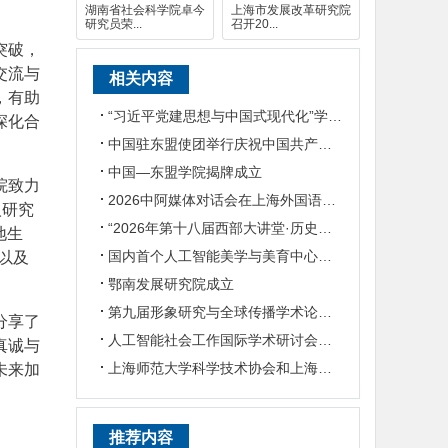
湖南省社会科学院卓今
上海市发展改革研究院
研究员荣...
召开20...
突破，
交流与
相关内容
，有助
“习近平党建思想与中国式现代化”学术研讨会在华东政法大学举行
深化合
中国驻东盟使团举行庆祝中国共产党成立105周年媒体智库交流会
中国—东盟学院揭牌成立
院致力
2026中阿媒体对话会在上海外国语大学举行
人研究
“2026年第十八届西部大讲堂·历史学论坛”在陕西师范大学举行
地生
国内首个人工智能美学与美育中心在南开大学成立
以及
鄂南发展研究院成立
第九届形象研究与全球传播学术论坛在上海外国语大学举行
分享了
人工智能社会工作国际学术研讨会在华东理工大学举行
真诚与
上海师范大学科学技术协会和上海师范大学社会科学联合会在沪成立
未来加
推荐内容