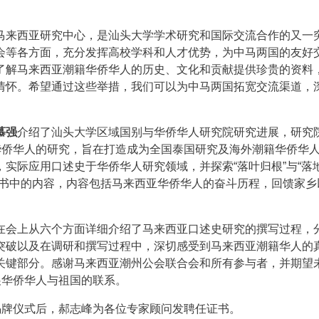
马来西亚研究中心，是汕头大学学术研究和国际交流合作的又一
会等各方面，充分发挥高校学科和人才优势，为中马两国的友好
了解马来西亚潮籍华侨华人的历史、文化和贡献提供珍贵的资料
情怀。希望通过这些举措，我们可以为中马两国拓宽交流渠道，
。
慕强
介绍了汕头大学区域国别与华侨华人研究院研究进展，研究
华侨华人的研究，旨在打造成为全国泰国研究及海外潮籍华侨华
实际应用口述史于华侨华人研究领域，并探索“落叶归根”与“落
了书中的内容，内容包括马来西亚华侨华人的奋斗历程，回馈家乡
在会上从六个方面详细介绍了马来西亚口述史研究的撰写过程，
突破以及在调研和撰写过程中，深切感受到马来西亚潮籍华人的
关键部分。感谢马来西亚潮州公会联合会和所有参与者，并期望
展华侨华人与祖国的联系。
揭牌仪式后，郝志峰为各位专家顾问发聘任证书。