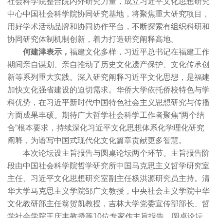
社会科学院整合院内外研究力量，成立习近平文化思想研究
中心中国社会科学院协同研究基地，将聚焦重大研究项目，
用好学术活动品牌和协同协作平台，不断探索有组织科研和
协同研究体制机制创新，着力打造研究阐释高地。
何建津表示，
福建文化多样，习近平总书记在福建工作
期间亲自谋划、亲自推动了历史文化遗产保护、文化传承创
新等系列重大实践。深入研究阐释习近平文化思想，是福建
加快文化强省建设的迫切需求。华侨大学依托侨校特色与学
科优势，在习近平新时代中国特色社会主义思想研究与传播
方面成果丰硕。期待广大哲学社会科学工作者聚焦“两个结
合”根本要求，持续深化习近平文化思想体系化学理化研究
阐释，为谱写中国式现代化文化篇章贡献更多智慧。
本次论坛设主旨报告与圆桌论坛两个环节。主旨报告阶
段由中国社会科学院哲学研究所中国马克思主义哲学研究室
主任、习近平文化思想研究室副主任杨洪源研究员主持。清
华大学马克思主义学院邹广文教授，中央社会主义学院中华
文化教研部主任翁贺凯教授，吉林大学党委宣传部部长、哲
学社会学院王庆丰教授等10位专家作主旨报告。圆桌论坛