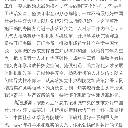
工作。要以政治忠诚为根本，坚决做到“两个维护”，坚决捍
卫政治安全，坚决守牢意识形态阵地，一丝不苟履行好中国
社会科学院天职，以对党绝对忠诚持续抓好中央巡视整改，
把正确的办院方向进一步落到实处；以科研工作为中心，下
大气力推动科研体制机制系统改革，开辟学术研究新赛道，
坚持开门办院、开门办所，推动形成哲学社会科学中国学
派，以学派的形成支撑自主知识体系构建；以培育青年为重
点，把培养青年人才作为基础性、战略性工程，采取有效措
施为青年学者成长拓宽空间、提供机遇，着力深化人才发展
体制机制改革，建设种类齐全、梯队衔接的人才队伍；以党
的领导为根本保证，认真落实党中央和院党组决策部署，贯
彻落实好党委领导下的所长负责制，切实履行全面从严治党
政治责任，从严管所治所，持续深化巩固政治建设新格局。
高翔强调，
按照习近平总书记和党中央的要求办好中国
社会科学院，需要进一步把握好新时代哲学社会科学发展规
律、中国社会科学院办院规律，正确处理好一系列重大关
系。要处理好学术和现实的关系，传承弘扬经世致用的优良