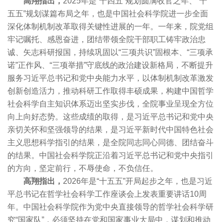
高翔指出，
2025年是“十四五”规划圆满收官之年、“十
五五”规划谋篇布局之年，也是中国社会科学院进一步全面
深化体制机制改革取得关键性进展的一年。一年来，院党组
牢记嘱托、感恩奋进，团结带领全院干部职工铸牢政治忠
诚、矢志科研报国，持续巩固以“三项共识”固根本、“三项承
诺”正作风、“三项举措”守底线的政治建设新格局，不断提升
服务习近平总书记和党中央能力水平，以体制机制改革激发
创新创造活力，推动科研工作取得丰硕成果，构建中国哲学
社会科学自主知识体系迈出坚实步伐，全院事业呈现全方位
向上向好态势。这些成绩的取得，是习近平总书记和党中央
亲切关怀和坚强领导的结果，是习近平新时代中国特色社会
主义思想科学指引的结果，是全院同志同心同德、团结奋斗
的结果。中国社会科学院正沿着习近平总书记和党中央指引
的方向，坚定前行，不辱使命，不负信任。
高翔指出，
2026年是“十五五”开局起步之年，也是习近
平总书记在哲学社会科学工作座谈会上发表重要讲话10周
年。中国社会科学院作为党中央直接领导的哲学社会科学研
究“国家队”，必须坚持在党和国家事业大局中，谋划和推动