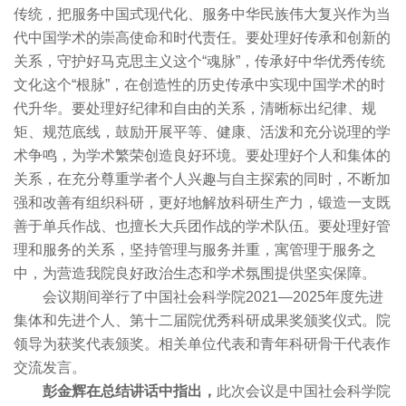
传统，把服务中国式现代化、服务中华民族伟大复兴作为当
代中国学术的崇高使命和时代责任。要处理好传承和创新的
关系，守护好马克思主义这个“魂脉”，传承好中华优秀传统
文化这个“根脉”，在创造性的历史传承中实现中国学术的时
代升华。要处理好纪律和自由的关系，清晰标出纪律、规
矩、规范底线，鼓励开展平等、健康、活泼和充分说理的学
术争鸣，为学术繁荣创造良好环境。要处理好个人和集体的
关系，在充分尊重学者个人兴趣与自主探索的同时，不断加
强和改善有组织科研，更好地解放科研生产力，锻造一支既
善于单兵作战、也擅长大兵团作战的学术队伍。要处理好管
理和服务的关系，坚持管理与服务并重，寓管理于服务之
中，为营造我院良好政治生态和学术氛围提供坚实保障。
会议期间举行了中国社会科学院2021—2025年度先进
集体和先进个人、第十二届院优秀科研成果奖颁奖仪式。院
领导为获奖代表颁奖。相关单位代表和青年科研骨干代表作
交流发言。
彭金辉在总结讲话中指出，
此次会议是中国社会科学院