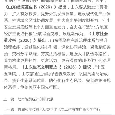
五”时期的发展趋势与战略路径提出了前瞻性思考。其中，
《山东经济蓝皮书（2026）》提出，
山东要从激发消费活
力、扩大有效投资、提升外贸发展质量、建设现代化产业体
系、推进城乡区域协调发展、扩大高水平制度型开放、守牢
安全发展底线等七个方面重点发力，奋力在打造“北方地区
经济重要增长极”上取得新突破、展现新作为。
《山东社会
蓝皮书（2026）》提出，
山东需聚焦完善治理体系与提升
治理效能，通过强化核心引领、深化协同共治、聚焦精细善
治、突出数字赋能、夯实法治根基、建强人才队伍等路径，
着力构建更具韧性、更富活力、更有温度的现代化社会治理
新格局。
《山东生态文明蓝皮书（2026）》建议，
“十五
五”时期，山东需通过推动绿色低碳发展、巩固污染防治成
果、提升生态系统质量、防范化解生态风险、完善政策法规
体系等，争创美丽中国先行区。
上一篇：助力智慧统计创新发展
下一篇：首届智能传播论坛暨学术论文工作坊在广西大学举行