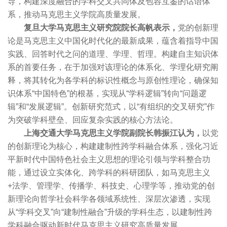
导，构建深度融合的学科交叉共同体及包容互鉴的话语体
系，推动马克思主义学院高质量发展。
复旦大学马克思主义研究院院长高帆表示，
党的创新理
论是马克思主义中国化时代化的最新成果，蕴含着指导中国
实践、回答时代之问的道理、学理、哲理。构建自主知识体
系的首要任务，在于加强对该理论的体系化、学理化研究阐
释，将其转化为各学科的标识性概念与原创性理论，确保知
识体系“中国特色”的根基，实现从“学科逻辑”转向“问题逻
辑”和“发展逻辑”。创新研究范式，以“有组织的交叉研究”作
为突破学科壁垒、回应复杂实践的核心方法论。
上海交通大学马克思主义学院副院长韩振江认为，
以党
的创新理论为核心，构建建制性跨学科融合体系，强化习近
平新时代中国特色社会主义思想的理论引领与学科整合功
能，通过设立实体化、跨学科的科研团队，如马克思主义
+法学、管理学、传播学、科技史、心理学等，推动党的创
新理论向哲学社会科学各领域系统性、深层次渗透，实现
从“学科交叉”向“建制性融合”升级的学科生态，以建制性跨
学科融合驱动新时代马克思主义研究高质量发展。