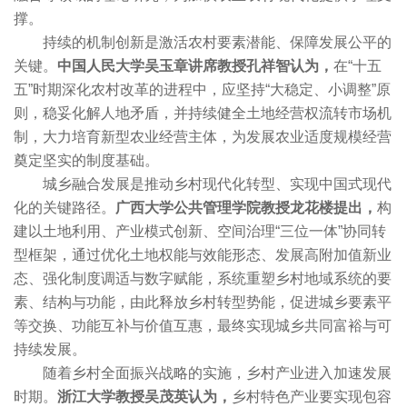
撑。
持续的机制创新是激活农村要素潜能、保障发展公平的
关键。
中国人民大学吴玉章讲席教授孔祥智认为，
在“十五
五”时期深化农村改革的进程中，应坚持“大稳定、小调整”原
则，稳妥化解人地矛盾，并持续健全土地经营权流转市场机
制，大力培育新型农业经营主体，为发展农业适度规模经营
奠定坚实的制度基础。
城乡融合发展是推动乡村现代化转型、实现中国式现代
化的关键路径。
广西大学公共管理学院教授龙花楼提出，
构
建以土地利用、产业模式创新、空间治理“三位一体”协同转
型框架，通过优化土地权能与效能形态、发展高附加值新业
态、强化制度调适与数字赋能，系统重塑乡村地域系统的要
素、结构与功能，由此释放乡村转型势能，促进城乡要素平
等交换、功能互补与价值互惠，最终实现城乡共同富裕与可
持续发展。
随着乡村全面振兴战略的实施，乡村产业进入加速发展
时期。
浙江大学教授吴茂英认为，
乡村特色产业要实现包容