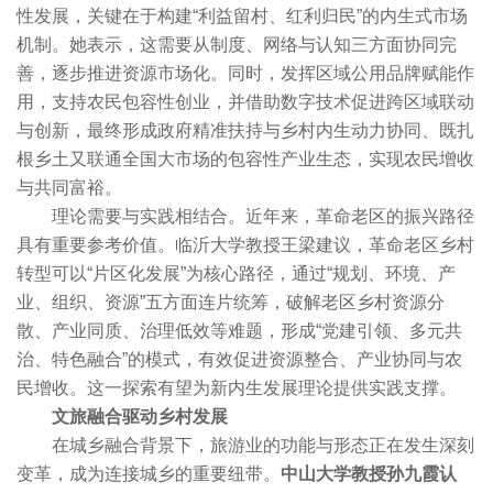
性发展，关键在于构建“利益留村、红利归民”的内生式市场
机制。她表示，这需要从制度、网络与认知三方面协同完
善，逐步推进资源市场化。同时，发挥区域公用品牌赋能作
用，支持农民包容性创业，并借助数字技术促进跨区域联动
与创新，最终形成政府精准扶持与乡村内生动力协同、既扎
根乡土又联通全国大市场的包容性产业生态，实现农民增收
与共同富裕。
理论需要与实践相结合。近年来，革命老区的振兴路径
具有重要参考价值。临沂大学教授王梁建议，革命老区乡村
转型可以“片区化发展”为核心路径，通过“规划、环境、产
业、组织、资源”五方面连片统筹，破解老区乡村资源分
散、产业同质、治理低效等难题，形成“党建引领、多元共
治、特色融合”的模式，有效促进资源整合、产业协同与农
民增收。这一探索有望为新内生发展理论提供实践支撑。
文旅融合驱动乡村发展
在城乡融合背景下，旅游业的功能与形态正在发生深刻
变革，成为连接城乡的重要纽带。
中山大学教授孙九霞认