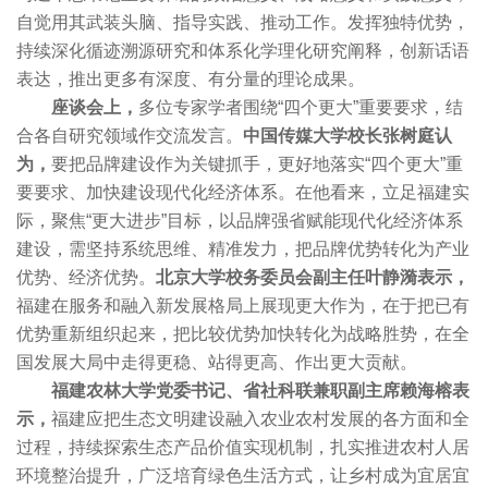
自觉用其武装头脑、指导实践、推动工作。发挥独特优势，
持续深化循迹溯源研究和体系化学理化研究阐释，创新话语
表达，推出更多有深度、有分量的理论成果。
座谈会上，
多位专家学者围绕“四个更大”重要要求，结
合各自研究领域作交流发言。
中国传媒大学校长张树庭认
为，
要把品牌建设作为关键抓手，更好地落实“四个更大”重
要要求、加快建设现代化经济体系。在他看来，立足福建实
际，聚焦“更大进步”目标，以品牌强省赋能现代化经济体系
建设，需坚持系统思维、精准发力，把品牌优势转化为产业
优势、经济优势。
北京大学校务委员会副主任叶静漪表示，
福建在服务和融入新发展格局上展现更大作为，在于把已有
优势重新组织起来，把比较优势加快转化为战略胜势，在全
国发展大局中走得更稳、站得更高、作出更大贡献。
福建农林大学党委书记、省社科联兼职副主席赖海榕表
示，
福建应把生态文明建设融入农业农村发展的各方面和全
过程，持续探索生态产品价值实现机制，扎实推进农村人居
环境整治提升，广泛培育绿色生活方式，让乡村成为宜居宜