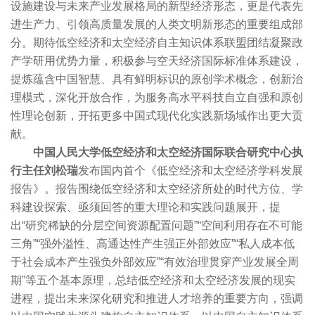
设施建设与未来产业发展格局的新型经济形态，更是代表先
进生产力、引领高质量发展的人类文明新形态的重要组成部
分。期待低空经济和太空经济自主知识体系联盟团结凝聚政
产学研用优势力量，积极参与空天经济国际标准体系建设，
提炼蕴含中国智慧、具有鲜明标识的原创学术概念，创新治
理模式，深化开放合作，为服务高水平科技自立自强和原创
性理论创新，开拓更多中国式现代化实践新场域作出更大贡
献。
中国人民大学低空经济和太空经济国际联合研究中心执
行主任刘松瑞
发布国内首个《低空经济和太空经济学科发展
报告》。报告围绕低空经济和太空经济所处的时代方位、学
科建设探索、亟须回答的重大理论和实践问题展开，提
出“研究稀缺的分层空间资源配置问题”“空间利用存在不可能
三角”“强外溢性、高通达性产生强正外部效应”“私人成本低
于社会成本产生强负外部效应”“有效治理贯穿产业发展全周
期”等五个基本原理，总结低空经济和太空经济发展的现实
进程，提出未来深化研究和推进人才培养的重要方向，强调