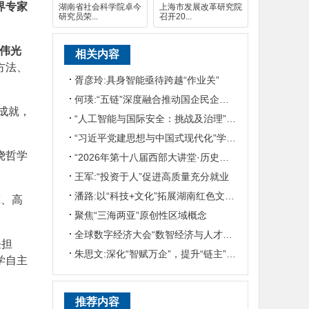
界专家
湖南省社会科学院卓今
上海市发展改革研究院
研究员荣...
召开20...
伟光
相关内容
方法、
胥彦玲:具身智能亟待跨越“作业关”
何瑛:“五链”深度融合推动国企民企协同发展
成就，
“人工智能与国际安全：挑战及治理”国际学术研讨会在京召开
“习近平党建思想与中国式现代化”学术研讨会在华东政法大学举行
绕哲学
“2026年第十八届西部大讲堂·历史学论坛”在陕西师范大学举行
王军:“投资于人”促进高质量充分就业
潘路:以“科技+文化”拓展湖南红色文旅发展之路
究、高
聚焦“三海两亚”原创性区域概念
全球数字经济大会“数智经济与人才培养”专题论坛举行
任担
朱思文:深化“智赋万企”，提升“链主”企业产业生态主导力
学自主
推荐内容