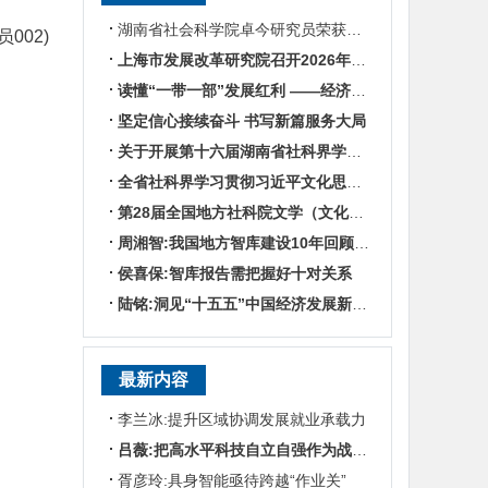
湖南省社会科学院卓今研究员荣获第九届鲁迅文学奖
002)
上海市发展改革研究院召开2026年半年度工作会议
读懂“一带一部”发展红利 ——经济学专家谈湖南区位优势
坚定信心接续奋斗 书写新篇服务大局
关于开展第十六届湖南省社科界学术年会征文活动的通知
全省社科界学习贯彻习近平文化思想座谈会发言摘编
第28届全国地方社科院文学（文化）所所长联席会暨“数智时代地方文化IP建设”学术研讨
周湘智:我国地方智库建设10年回顾与展望
侯喜保:智库报告需把握好十对关系
陆铭:洞见“十五五”中国经济发展新趋势——对话上海交通大学中国发展研究院执行院长陆铭
最新内容
李兰冰:提升区域协调发展就业承载力
吕薇:把高水平科技自立自强作为战略支撑
胥彦玲:具身智能亟待跨越“作业关”