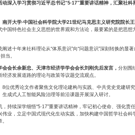
活动深入学习贯彻习近平总书记“5·17”重要讲话精神，汇聚社科
南开大学·中国社会科学院大学21世纪马克思主义研究院院长王
代中国特色社会主义思想的世界观和方法论，最要紧的是把思想
统阐述十年来社科理论从“体系意识”向“问题意识”深刻转换的显著
命担当。
学会会长余新忠、天津市经济学学会会长刘刚先后发言，
分别围
新经济发展道路的理论与政策等议题交流观点。
。
8位优秀论文作者聚焦文化理论建构与实践、中共党史党建研
、生成式人工智能风险治理等前沿课题开展深入研讨。
，持续深学细悟“5·17”重要讲话精神，牢记初心使命、强化责
兴伟业，立足中国式现代化生动实践，加快构建中国哲学社会科
章。