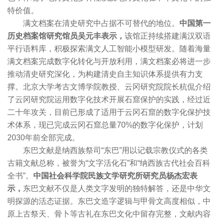
特价值。
满文档案在清史研究中占据不可替代的地位。
中国第一
历史档案馆研究馆员吴元丰表示，
该馆正持续搭建满汉双语
平行语料库，积极探索满文人工智能小模型研发。随着海量
满文档案完成数字化转化与开放利用，满文档案必将进一步
推动清史研究深化，为构建清史自主知识体系提供有力支
撑。北京大学考古文博学院教授、云冈研究院院长杭侃介绍
了云冈研究院运用数字化技术开展石窟保护的实践，经过近
二十年攻关，目前已形成了适用于云冈石窟的数字化保护技
术体系，现已完成云冈石窟总量70%的数字化保护，计划
2030年前全部完成。
东巴文献是纳西族祭司“东巴”用以记载宗教仪式的各类
古籍文献总称，被誉为“文字活化石”和“纳西族古代社会百科
全书”。
中国社会科学院民族文学研究所研究员杨杰宏表
示，
东巴文献不仅是人类文字发明的独特解答，还是中华文
明探源的活态证据。东巴文造字逻辑与甲骨文高度相似，中
原上古祭天、骨卜等古礼在东巴文化中留存完整，文献内容