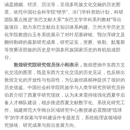
涵盖婚姻、经济、历法等，呈现多民族文化交融的历史图
景。依托中国社会科学院“绝学”、冷门学科资助计划，科研
团队重点推进“东巴文献大系”“东巴文学学科系列教材”等出
版项目，助力东巴文献自主知识体系构建。兰州大学历史文
化学院教授白玉冬系统展示了对叶尼塞碑铭、鄂尔浑碑文及
阙特勤碑的最新研究成果，研究证实，突厥、铁勒、黠戛斯
等突厥语部族的历史是中国多民族国家历史的有机组成部
分。
敦煌研究院研究馆员张小刚表示，
敦煌壁画中东西方文
化交流的图景，既是东西方文化交流的历史见证，也反映出
敦煌文化的开放性与包容性，为弘扬丝路精神提供了很好的
历史借鉴。中国社会科学院民族学与人类学研究所研究员孙
伯君介绍了西夏学研究现状，认为未来需持续强化西夏学后
备人才梯队建设，稳步推进西夏文献数字化、系统化研究工
作。福建师范大学闽台区域研究中心教授谢必震围绕“琉球
学”的学术探索与学科建设作专题发言，系统梳理该领域研
究脉络、研究成果与前沿发展方向。