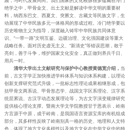
频，与时代发展同向。我们国家的文化根脉很多蕴藏在冷门
绝学之中，甲骨金文、出土文献是解读中华文明的重要材
料，纳西东巴文、西夏文、突厥文、古藏文等民族文字，生
动展现了中华民族多元一体格局的形成过程。冷门绝学要以
历史唯物主义为指导，深度融入铸牢中华民族共同体意
识、“一带一路”文明互鉴、边疆治理、文化强国建设等重大
战略任务。面对历史虚无主义、“新清史”等错误思潮，敢于
亮剑，善于斗争，维护国家文化安全，真正做到养兵千日、
用兵一时。
清华大学出土文献研究与保护中心教授黄德宽介绍，
当
前，古文字学正加快推进学科体系与知识体系构建，以理论
创新支撑研究范式升级，一批标志性理论成果相继形成，包
括甲骨文两系说、甲骨形态学、战国文字区系理论、汉字系
统层累说、古汉字动态发展理论等，为古文字演变规律研究
提供核心理论支撑。暨南大学文学院教授甘于恩表示，岭南
方言源于中原，成于岭南，是我国语言资源宝库的有机组成
部分，其多样性反映了岭南别具一格的历史、地理和人文特
色，体现了地方文化多样性以及地方文化在中华文化中的独