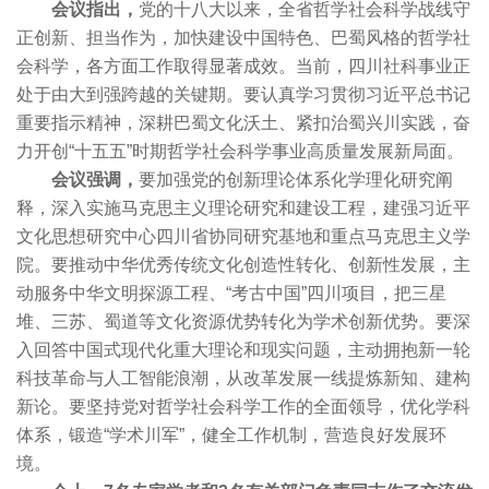
会议指出，
党的十八大以来，全省哲学社会科学战线守
正创新、担当作为，加快建设中国特色、巴蜀风格的哲学社
会科学，各方面工作取得显著成效。当前，四川社科事业正
处于由大到强跨越的关键期。要认真学习贯彻习近平总书记
重要指示精神，深耕巴蜀文化沃土、紧扣治蜀兴川实践，奋
力开创“十五五”时期哲学社会科学事业高质量发展新局面。
会议强调，
要加强党的创新理论体系化学理化研究阐
释，深入实施马克思主义理论研究和建设工程，建强习近平
文化思想研究中心四川省协同研究基地和重点马克思主义学
院。要推动中华优秀传统文化创造性转化、创新性发展，主
动服务中华文明探源工程、“考古中国”四川项目，把三星
堆、三苏、蜀道等文化资源优势转化为学术创新优势。要深
入回答中国式现代化重大理论和现实问题，主动拥抱新一轮
科技革命与人工智能浪潮，从改革发展一线提炼新知、建构
新论。要坚持党对哲学社会科学工作的全面领导，优化学科
体系，锻造“学术川军”，健全工作机制，营造良好发展环
境。