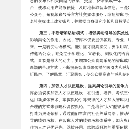
息的发布和相关问题的收集、交流、反馈集成一体。
台，使移动用户能够便捷、及时地获取智库信息。三是
公众号、短视频账号等官方社交媒体服务，缩短智库与
名社交媒体上建立账号，并根据自身研究专长和目标受
第三，不断增加话语模式，增强舆论引导的实效
影响舆论的作用。因此，智库不仅要提供客观、专业、
来。一是转变话语模式。能听懂才能真接受，要采用深
传递给公众，避免过于学理化、宣教化、刻板化的语
式。喜欢是最大的动力，要增加公众喜闻乐见的智库成
新颖的呈现方式，不断提高智库成果传播的吸引力和感染
听民声、了解民意、汇聚民智，使公众提高参与感和信
第四，加强人才队伍建设，提高舆论引导的竞争力
库必须切实加强人才队伍建设，在引进、培养、考核三
运用新媒体技术、掌握舆论引导规律的人才加入智库队
合理的方式来影响和调控舆论。二是培养“大V”型智库
打造为舆论领袖，通过他们丰富的社会关系网络，推动
导的绩效考核。在智库人才的绩效考核体系中，加入舆
作为人才评优评先、选拔任用、续聘或解聘的重要依据