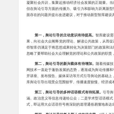
凝聚社会共识，集聚起推动经济社会发展的正能量。当
但在舆论引导方面的传播力、吸引力和影响力距离新型
面存在的问题并提出改进建议，对于推动新型智库建设
第一，舆论引导的主动意识有待提高。
智库建设需
果，向社会大众阐释党的理论、解读公共政策，从而促
些智库仍满足于将思想成果转化为决策部门的政策和法
忽略了要帮助社会大众理解党的理论和公共政策的职责
第二，舆论引导的新兴载体有待增加。
随着传媒技
网技术一直处于蓬勃发展的态势，逐渐成为舆论传播和
开讲座、发布报告、媒体采访等方式引导舆论的基础上，
库舆论引导出现受众范围较窄、传播速度较慢、经济成
第三，舆论引导的多种话语模式有待拓展。
引导舆
涵、政治意义等信息传递给公众；二是学术型话语模式
式，即运用大众话语符号将深刻的道理通俗易懂地表达