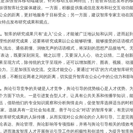
二是加强智库移动端建设。针对移动互联网特点，打造智库信息发布的
加强智库社交媒体建设。一方面，积极提供集成信息发布和社交互动功
公众的距离，更好地服务于目标受众；另一方面，建议智库专家主动在
众特点发布研究成果和观点。
性。
智库的研究成果只有“走入”公众，才能被广泛地认知和认同，进而起
理性的研究成果，还要将研究成果以公众能够听懂、能够接受的话语模
入浅出、通俗易懂、润物无声的话语模式，将深刻的思想产品接地气、
言表达，既要深刻洞见、晓之以理，又要深入人心、动之以情。二是创
果呈现方式，除传统的文字呈现外，还可以增加图片、图表、视频、动
力。三是加强互动交流。交流才能交心，要通过“对话”的方式使智库研
任感，不断拉近两者之间的距离，切实提升智库在公众心中的公信力和影
。
舆论引导竞争的关键是人才竞争，舆论引导的优势核心是人才优势。
个方面下功夫。一是引进复合型人才。让具有公共关系和传播学知识，
伍，借助他们的专业知识观察和分析舆情走向，促使智库选择适当的时
专家。选拔具有一定社会知名度、善于与公众“对话”的智库专家，有意识
智库研究成果的人际传播，从而实现对公众舆论的介入和引导。三是完
论表达、舆论管理、舆论影响等专项指标，并将与舆论引导相关的绩效
，进而激发智库人才开展舆论引导工作的积极性和创造性，为提升智库