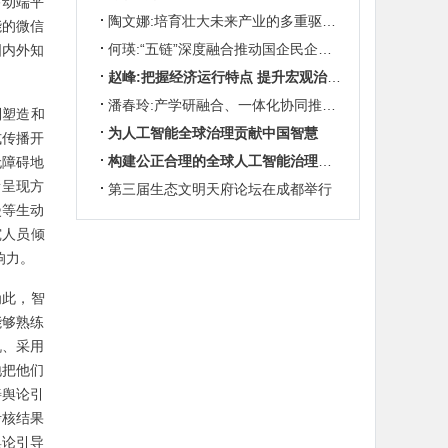
移动端平
陶文娜:培育壮大未来产业的多重驱动机制
能的微信
何瑛:“五链”深度融合推动国企民企协同发展
国内外知
赵峰:把握经济运行特点 提升宏观治理效能
潘春玲:产学研融合、一体化协同推动农业科技创新
到塑造和
为人工智能全球治理贡献中国智慧
式传播开
构建公正合理的全球人工智能治理体系
无障碍地
新呈现方
第三届生态文明天府论坛在成都举行
漫等生动
究人员倾
响力。
为此，智
能够熟练
机、采用
地把他们
善舆论引
考核结果
舆论引导