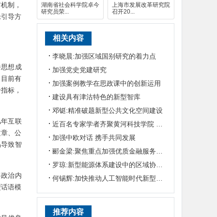
布机制，
湖南省社会科学院卓今
上海市发展改革研究院
研究员荣...
召开20...
论引导方
相关内容
李晓晨:加强区域国别研究的着力点
播思想成
加强党史党建研究
，目前有
加强案例教学在思政课中的创新运用
一指标，
建设具有津沽特色的新型智库
邓铤:精准破题新型公共文化空间建设
几年互联
近百名专家学者齐聚黄河科技学院 畅谈新型智库建设
文章、公
加强中欧对话 携手共同发展
易导致智
郦金梁:聚焦重点加强优质金融服务供给
罗琼:新型能源体系建设中的区域协同性
将政治内
何锡辉:加快推动人工智能时代新型哲学社会科学研究范式转型
型话语模
推荐内容