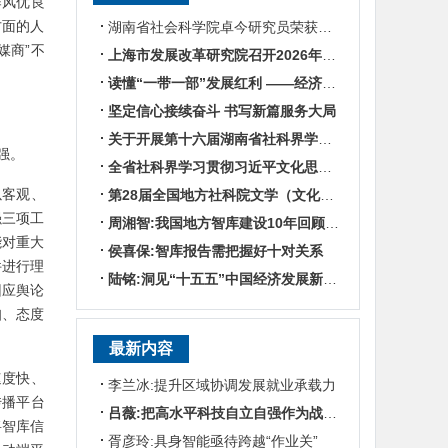
作风优良
方面的人
湖南省社会科学院卓今研究员荣获第九届鲁迅文学奖
媒商”不
上海市发展改革研究院召开2026年半年度工作会议
读懂“一带一部”发展红利 ——经济学专家谈湖南区位优势
坚定信心接续奋斗 书写新篇服务大局
关于开展第十六届湖南省社科界学术年会征文活动的通知
强。
全省社科界学习贯彻习近平文化思想座谈会发言摘编
以客观、
第28届全国地方社科院文学（文化）所所长联席会暨“数智时代地方文化IP建设”学术研讨
强三项工
周湘智:我国地方智库建设10年回顾与展望
能对重大
侯喜保:智库报告需把握好十对关系
件进行理
陆铭:洞见“十五五”中国经济发展新趋势——对话上海交通大学中国发展研究院执行院长陆铭
回应舆论
知、态度
最新内容
速度快、
李兰冰:提升区域协调发展就业承载力
传播平台
吕薇:把高水平科技自立自强作为战略支撑
将智库信
胥彦玲:具身智能亟待跨越“作业关”