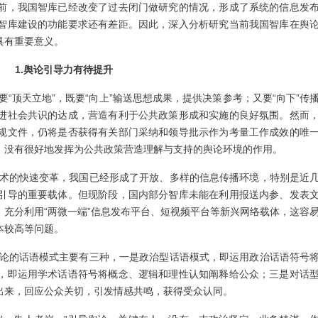
前，我国智库已经改变了过去闭门做研究的情况，形成了系统的信息发
智库建设的功能要求还有差距。因此，深入分析研究当前我国智库在舆
具有重要意义。
1.舆论引导力有待提升
要“顶天立地”，既要“向上”输送思想成果，提供决策参考；又要“向下”传
进社会共识的达成，营造有利于公共政策形成和实施的良好氛围。然而
规文件，仍将是否获得有关部门采纳和领导批示作为考量工作成效的唯
，没有很好地发挥为公共政策营造理解与支持的舆论环境的作用。
术的快速变革，我国已经形成了开放、多样的信息传播环境，特别是近
引导的重要载体。但现阶段，国内部分智库未能在利用报送内参、发表
充分利用“两微一端”信息发布平台、短视频平台等新兴网络载体，这容
本较高等问题。
论的话语模式主要有三种，一是政治型话语模式，即运用政治话语符号
，即运用学术话语符号将概念、逻辑和理性认知阐释给公众；三是对话
出来，回应公众关切，引发情感共鸣，获得受众认同。