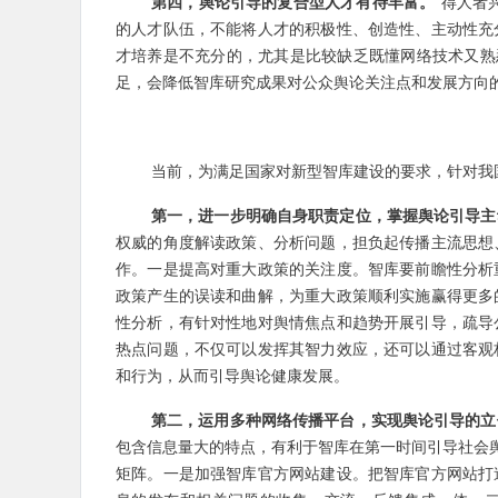
第四，舆论引导的复合型人才有待丰富。
“得人者
的人才队伍，不能将人才的积极性、创造性、主动性充
才培养是不充分的，尤其是比较缺乏既懂网络技术又熟
足，会降低智库研究成果对公众舆论关注点和发展方向
当前，为满足国家对新型智库建设的要求，针对我
第一，进一步明确自身职责定位，掌握舆论引导主
权威的角度解读政策、分析问题，担负起传播主流思想
作。一是提高对重大政策的关注度。智库要前瞻性分析
政策产生的误读和曲解，为重大政策顺利实施赢得更多
性分析，有针对性地对舆情焦点和趋势开展引导，疏导
热点问题，不仅可以发挥其智力效应，还可以通过客观
和行为，从而引导舆论健康发展。
第二，运用多种网络传播平台，实现舆论引导的立
包含信息量大的特点，有利于智库在第一时间引导社会舆
矩阵。一是加强智库官方网站建设。把智库官方网站打