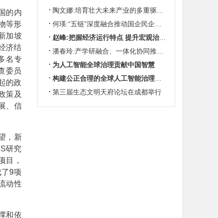
陶文娜:培育壮大未来产业的多重驱动机制
国的内
物等形
何瑛:“五链”深度融合推动国企民企协同发展
新加坡
赵峰:把握经济运行特点 提升宏观治理效能
经济结
潘春玲:产学研融合、一体化协同推动农业科技创新
多名专
为人工智能全球治理贡献中国智慧
查委员
构建公正合理的全球人工智能治理体系
立起的政
第三届生态文明天府论坛在成都举行
政策及
展、信
望，新
PS研究
项目，
成了9项
流动性
撑和依