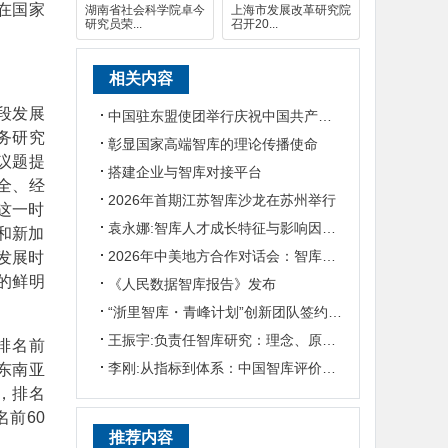
在国家
湖南省社会科学院卓今
上海市发展改革研究院
研究员荣...
召开20...
相关内容
段发展
中国驻东盟使团举行庆祝中国共产党成立105周年媒体智库交流会
务研究
彰显国家高端智库的理论传播使命
议题提
搭建企业与智库对接平台
全、经
2026年首期江苏智库沙龙在苏州举行
这一时
袁永娜:智库人才成长特征与影响因素研究
和新加
2026年中美地方合作对话会：智库对话会举行
发展时
的鲜明
《人民数据智库报告》发布
“浙里智库・青峰计划”创新团队签约仪式暨重大改革专项研究启动活动顺利举行
王振宇:负责任智库研究：理念、原则与实践路径
，排名前
李刚:从指标到体系：中国智库评价的逻辑演进、实践困境与对策建议
、东南亚
）中，排名
前60
推荐内容