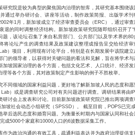
策研究院是较为典型的聚焦国内治理的智库，其研究基本围绕该
案并通过举办研讨会、讲座等活动，制作政策简报、出版学术刊
002年1月，新加坡成立了经济审查委员会（ERC），通过审查
衰退的同时调整经济结构。新加坡政策研究院随即组织召开了“
问题，该论坛召集了来自私营部门、公共部门以及学术界的80
最终将论坛产生的调查结果及政策建议整理成报告呈交给经济审
licy Lab）项目，利用现有讨论平台，特别是在长期发展中该院建
部门的领导者，以获得对关键问题的看法和见解，旨在将学术与
新加坡国家治理的各个方面，包括文化艺术、人口统计、经济发
治理等各个方面，其对政策制定产生影响的例子不胜枚举。
究不同领域的国家利益问题，更好地了解新加坡人民的态度和愿
ial Lab）或是调查研究公司对有关问题进行调查。调研结果将由I
类研讨会上发表和讨论。目前新加坡政策研究院已推出两项调查
新加坡社会动态小组研究（SPSSD）。 截至目前，POPS已完
选举后选民态度和婚育问题。为衡量长时期内与国家认同和社会
成5000个家庭和10000人口的6波数据采集工作。
库作为政治沟通的有效工具，疏通利益表达并为政府治理提供支