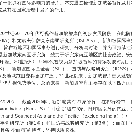
了一批具有国际影响力的智库。本文通过梳理新加坡各智库及其
点及其在国家治理中发挥的作用。
20世纪60—70年代可视作新加坡智库的初步发展阶段，在此阶
IA）和尤索夫伊萨克东南亚研究所（ISEAS）。新加坡国际事
点，旨在就地区和国际事务进行研究、分析与讨论，并为可持续性
是新加坡东南亚研究所，致力于研究东南亚地区的社会政治、安
境。20世纪80—90年代被视为新加坡智库的持续发展时期。
）、新加坡国际基金会（SIF）、国防与战略研究所（IDSS）
容及地域范围变得更加广泛，21世纪以来，新加坡智库进入蓬勃
库仍占据优势地位。总的来看，新加坡智库主要存在以下四方面
2020》，截至2020年，新加坡共有21家智库。在排行榜中
ks Worldwide（Non-US））中新加坡有5家。除印度以外的南亚
d Southeast Asia and the Pacific （excluding India）
事务研究所（第1名）和国防与战略研究所（第3名）；而在排名
具备“少而精”的特点，坚持以质取胜。