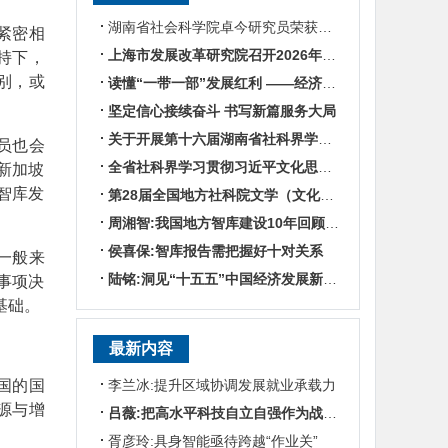
湖南省社会科学院卓今研究员荣获第九届鲁迅文学奖
紧密相
上海市发展改革研究院召开2026年半年度工作会议
持下，
别，或
读懂“一带一部”发展红利 ——经济学专家谈湖南区位优势
坚定信心接续奋斗 书写新篇服务大局
关于开展第十六届湖南省社科界学术年会征文活动的通知
员也会
全省社科界学习贯彻习近平文化思想座谈会发言摘编
新加坡
智库发
第28届全国地方社科院文学（文化）所所长联席会暨“数智时代地方文化IP建设”学术研讨
周湘智:我国地方智库建设10年回顾与展望
侯喜保:智库报告需把握好十对关系
一般来
陆铭:洞见“十五五”中国经济发展新趋势——对话上海交通大学中国发展研究院执行院长陆铭
事项决
基础。
最新内容
国的国
李兰冰:提升区域协调发展就业承载力
源与增
吕薇:把高水平科技自立自强作为战略支撑
胥彦玲:具身智能亟待跨越“作业关”