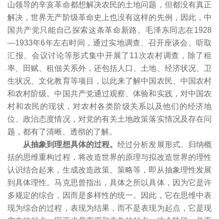
山领导的辛亥革命都想解决农民的土地问题，但都没有真正
解决，世界无产阶级革命史上也没有这样的先例，因此，中
国共产党只能自己探索这条革命新路。毛泽东同志在1928
—1933年6年左右时间，通过实地调查、召开座谈会、听取
汇报、会议讨论等形式集中开展了11次农村调查，除了租
率、田赋、租佃关系外，还包括人口、土地、经济状况、卫
生状况、文化教育等项目，以此来了解中国农民、中国农村
和农村阶级。中国共产党通过观察、体验和实践，对中国农
村和农民的现状，对农村各类阶级关系以及他们的经济地
位、政治态度情况，对党的有关土地政策落实情况及存在问
题，都有了清晰、透彻的了解。
从抽象到理想具体的过程。
经过分析发展形式、归纳概
括的思维重构过程，将改造世界的原理与拟改造世界的理性
认识结合起来，生成改造政策、策略等，即从抽象理性发展
到具体理性。马克思曾指出，具体之所以具体，因为它是许
多规定的综合，因而是多样性的统一。因此，它在思维中表
现为综合的过程，表现为结果，而不是表现为起点，它是现