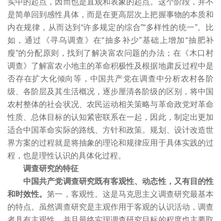
实中的起点，因而也是直观和表象的起点。这个阶段，并不
是简单回到感性具体，而是在更高层次上把握事物的本质和
内在规律，从而达到“许多规定的综合”“多样性的统一”。比
如，通过《寻乌调查》在“抽多补少”基础上增加“抽肥补
瘦”的分配原则，找到了解决富农问题的办法；在《木口村
调查》了解富农小地主的革命积极性及根据地肃反过程中是
否存在扩大化倾向等，中国共产党在调查中分析农村各阶
级、各阶层及其生活概况，逐步厘清各阶级的区别，将中国
农村整体的社会状况、农民运动相关策略与革命政党对革命
性质、总体目标的认知紧密联系在一起，因此，制定出更加
适合中国革命实际的路线、方针和政策。规划、设计改造世
界方案的过程就是将抽象的理论和规律应用于具体实践的过
程，也是理性认识的具体化过程。
调查研究的特征
中国共产党调查研究既有客观性、动态性，又有目的性
和时效性。
第一，客观性。这是马克思主义调查研究最基本
的特点。虽然调查研究是主观作用于客观的认识活动，调查
者具有主观性，并且最终实现调查研究目标的程度也主要取