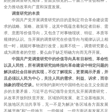
刻把握调查研究规律，全面贯彻党的二十届三中全会精神，
全力推动改革向广度和深度发展。
调查研究的本质
中国共产党开展调查研究的目的是制定符合革命建设需
求的战略、策略、政策等，这其中既蕴含着制定者目标、需
求、意图等价值导向，又包含了对事物现状、特征、本质等
规律的认识。当开展的调查研究在价值导向与规律认识上相
统一时，就能对事物进行改变，如果不统一，调查研究要么
成为调查者的空想，要么由于缺乏明确方向而无序开展。
中国共产党调查研究中的价值导向具有目标性、革命性
以及人民性，所有调查研究始终指向革命建设中特定问题的
解决或社会目标的实现，不仅了解现实，更要揭示矛盾，并
且必须以人民为中心，关注人民的需求、利益、诉求，而非
抽象的理论空谈。
针对制约新时代中国特色社会主义全面进
步的主要矛盾，习近平总书记领导全党扎实开展调查研究，
从改革开放到扶贫开发、区域协同发展、老工业基地振兴、
民族地区共治共享等，无一不是为解决“各区域各方面发展
不够平衡”和“一些地方、一些领域、一些方面还有发展不足