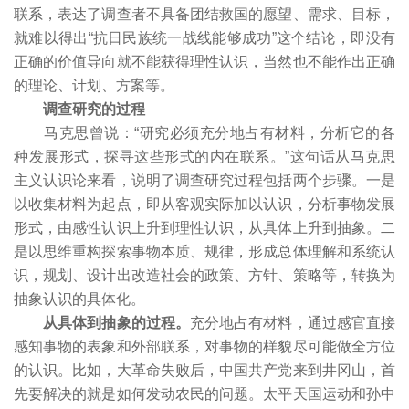
联系，表达了调查者不具备团结救国的愿望、需求、目标，
就难以得出“抗日民族统一战线能够成功”这个结论，即没有
正确的价值导向就不能获得理性认识，当然也不能作出正确
的理论、计划、方案等。
调查研究的过程
马克思曾说：“研究必须充分地占有材料，分析它的各
种发展形式，探寻这些形式的内在联系。”这句话从马克思
主义认识论来看，说明了调查研究过程包括两个步骤。一是
以收集材料为起点，即从客观实际加以认识，分析事物发展
形式，由感性认识上升到理性认识，从具体上升到抽象。二
是以思维重构探索事物本质、规律，形成总体理解和系统认
识，规划、设计出改造社会的政策、方针、策略等，转换为
抽象认识的具体化。
从具体到抽象的过程。
充分地占有材料，通过感官直接
感知事物的表象和外部联系，对事物的样貌尽可能做全方位
的认识。比如，大革命失败后，中国共产党来到井冈山，首
先要解决的就是如何发动农民的问题。太平天国运动和孙中