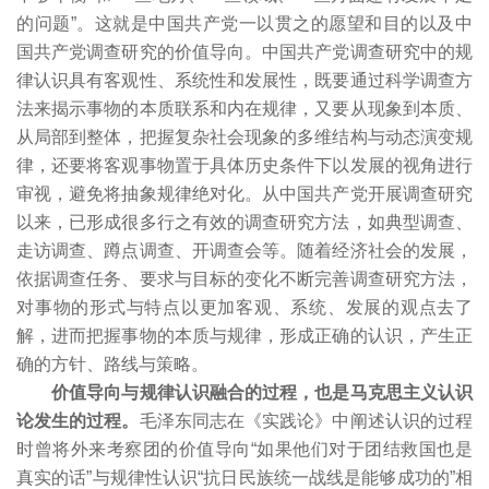
的问题”。这就是中国共产党一以贯之的愿望和目的以及中
国共产党调查研究的价值导向。中国共产党调查研究中的规
律认识具有客观性、系统性和发展性，既要通过科学调查方
法来揭示事物的本质联系和内在规律，又要从现象到本质、
从局部到整体，把握复杂社会现象的多维结构与动态演变规
律，还要将客观事物置于具体历史条件下以发展的视角进行
审视，避免将抽象规律绝对化。从中国共产党开展调查研究
以来，已形成很多行之有效的调查研究方法，如典型调查、
走访调查、蹲点调查、开调查会等。随着经济社会的发展，
依据调查任务、要求与目标的变化不断完善调查研究方法，
对事物的形式与特点以更加客观、系统、发展的观点去了
解，进而把握事物的本质与规律，形成正确的认识，产生正
确的方针、路线与策略。
价值导向与规律认识融合的过程，也是马克思主义认识
论发生的过程。
毛泽东同志在《实践论》中阐述认识的过程
时曾将外来考察团的价值导向“如果他们对于团结救国也是
真实的话”与规律性认识“抗日民族统一战线是能够成功的”相