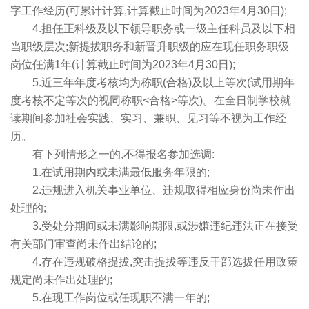
字工作经历(可累计计算,计算截止时间为2023年4月30日);
4.担任正科级及以下领导职务或一级主任科员及以下相
当职级层次;新提拔职务和新晋升职级的应在现任职务职级
岗位任满1年(计算截止时间为2023年4月30日);
5.近三年年度考核均为称职(合格)及以上等次(试用期年
度考核不定等次的视同称职<合格>等次)。在全日制学校就
读期间参加社会实践、实习、兼职、见习等不视为工作经
历。
有下列情形之一的,不得报名参加选调:
1.在试用期内或未满最低服务年限的;
2.违规进入机关事业单位、违规取得相应身份尚未作出
处理的;
3.受处分期间或未满影响期限,或涉嫌违纪违法正在接受
有关部门审查尚未作出结论的;
4.存在违规破格提拔,突击提拔等违反干部选拔任用政策
规定尚未作出处理的;
5.在现工作岗位或任现职不满一年的;