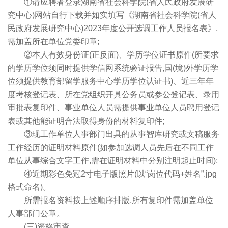
①请应聘者登录湖南省社会科学院(省人民政府发展研
究中心)网站自行下载并如实填写《湖南省社会科学院(省人
民政府发展研究中心)2023年度公开选调工作人员报名表》,
需加盖所在单位党委印章;
②本人有效身份证(正反面)、学历学位证书原件(所要求
的学历学位须同时提供学信网系统验证报告,国(境)外学历学
位须提供教育部留学服务中心学历学位认证书)、近三年年
度考核登记表、所在党组织开具公务员或参公登记表、录用
审批表复印件、事业单位人员需提供事业单位人员聘用登记
表或其他能证明合法取得身份的材料复印件;
③现工作单位人事部门出具的从事智库研究或文稿服务
工作经历的证明材料原件(如参加选调人员先后在不同工作
单位从事综合文字工作,需在证明材料中分别注明起止时间);
④近期彩色免冠2寸电子版照片(以“岗位代码+姓名”.jpg
格式命名)。
所需报名资料按上述顺序排版,所有复印件需加盖单位
人事部门公章。
(三)资格审查