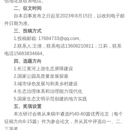
信地址及联系电话。
二、征文时间
自本启事发布之日起至2023年8月15日，以收到电子邮
件日期为准。
三、投稿方式
1.投稿邮箱: 17684733@qq.com。
2.联系人:王倩，联系电话13608210811；江莉，联系
电话15683834664。
四、选题方向
1.长江黄河上游生态屏障建设
2.国家公园高质量发展探索
3.城市绿色发展与和美乡村建设
4.生态治理体系和治理能力现代化
5.国家生态文明示范创建的地方实践
五、奖项设置
本次研讨会将从来稿中遴选约40-60篇优秀论文（每个
征稿方向8-15篇）作为参会论文，并从其中评选出一、二、
三等奖。