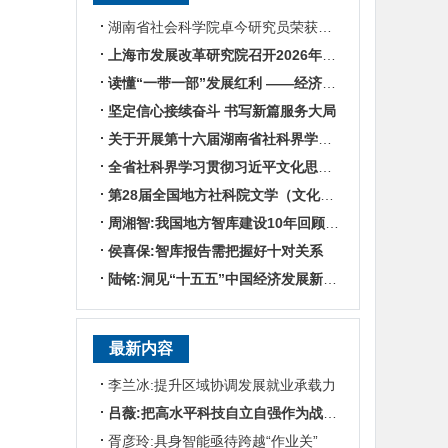
湖南省社会科学院卓今研究员荣获第九届鲁迅文学奖
上海市发展改革研究院召开2026年半年度工作会议
读懂“一带一部”发展红利 ——经济学专家谈湖南区位优势
坚定信心接续奋斗 书写新篇服务大局
关于开展第十六届湖南省社科界学术年会征文活动的通知
全省社科界学习贯彻习近平文化思想座谈会发言摘编
第28届全国地方社科院文学（文化）所所长联席会暨“数智时代地方文化IP建设”学术研讨
周湘智:我国地方智库建设10年回顾与展望
侯喜保:智库报告需把握好十对关系
陆铭:洞见“十五五”中国经济发展新趋势——对话上海交通大学中国发展研究院执行院长陆铭
最新内容
李兰冰:提升区域协调发展就业承载力
吕薇:把高水平科技自立自强作为战略支撑
胥彦玲:具身智能亟待跨越“作业关”