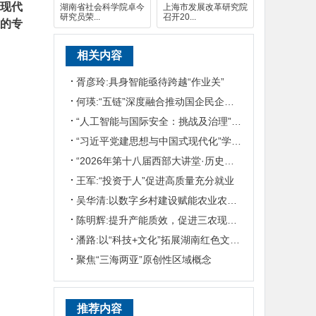
式现代
湖南省社会科学院卓今
上海市发展改革研究院
研究员荣...
召开20...
位的专
相关内容
胥彦玲:具身智能亟待跨越“作业关”
何瑛:“五链”深度融合推动国企民企协同发展
“人工智能与国际安全：挑战及治理”国际学术研讨会在京召开
“习近平党建思想与中国式现代化”学术研讨会在华东政法大学举行
“2026年第十八届西部大讲堂·历史学论坛”在陕西师范大学举行
王军:“投资于人”促进高质量充分就业
吴华清:以数字乡村建设赋能农业农村现代化
陈明辉:提升产能质效，促进三农现代化发展
潘路:以“科技+文化”拓展湖南红色文旅发展之路
聚焦“三海两亚”原创性区域概念
推荐内容