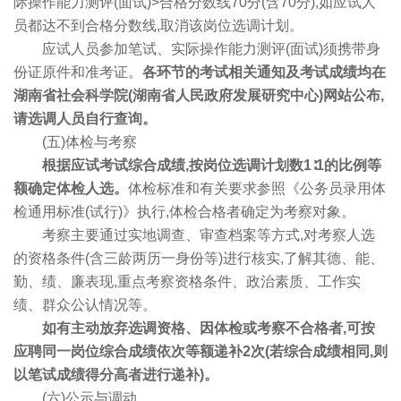
际操作能力测评(面试)>合格分数线70分(含70分),如应试人
员都达不到合格分数线,取消该岗位选调计划。
应试人员参加笔试、实际操作能力测评(面试)须携带身
份证原件和准考证。
各环节的考试相关通知及考试成绩均在
湖南省社会科学院(湖南省人民政府发展研究中心)网站公布,
请选调人员自行查询。
(五)体检与考察
根据应试考试综合成绩,按岗位选调计划数1∶1的比例等
额确定体检人选。
体检标准和有关要求参照《公务员录用体
检通用标准(试行)》执行,体检合格者确定为考察对象。
考察主要通过实地调查、审查档案等方式,对考察人选
的资格条件(含三龄两历一身份等)进行核实,了解其德、能、
勤、绩、廉表现,重点考察资格条件、政治素质、工作实
绩、群众公认情况等。
如有主动放弃选调资格、因体检或考察不合格者,可按
应聘同一岗位综合成绩依次等额递补2次(若综合成绩相同,则
以笔试成绩得分高者进行递补)。
(六)公示与调动