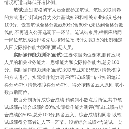
情况可适当降低开考比例。
笔试:
通过资格初审人员全部参加笔试。笔试采取闭卷
的方式进行,测试内容为公共基础知识和相关专业知识,总分
100分。设置笔试合格分数线60分(含60分),未达到合格分数
线的,不再进入公开选调下一环节。笔试结束后,根据应聘同
一岗位笔试成绩排名先后,按岗位招聘计划数1:5的比例确定
入围实际操作能力测评(面试)人员。
实际操作能力测评(面试):
主要依据岗位要求,测评应聘
人员的相关业务能力、思维能力和实际操作能力,总分100
分。实际操作能力测评(面试)采取专业知识笔试+情景模拟
的方式进行。实际操作能力测评(面试)成绩=专业知识笔试
得分×50%+情景模拟得分×50%。得分按四舍五入原则,取小
数点后两位。
按百分制折算成综合成绩,精确到小数点后两位,其中笔
试成绩占综合成绩的50%,实际操作能力测评(面试)成绩占综
合成绩的50%,总分100分,四舍五入。综合成绩相同者,以笔
试成绩得分高者进入下一环节。设置综合成绩<含笔试、实