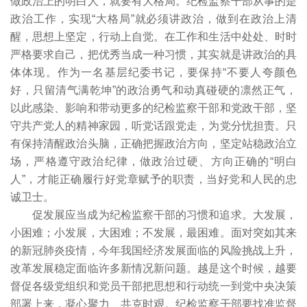
做政治上的明白人，就要有大格局。纪检监察干部从事的是
政治工作，实现“大格局”就必须讲政治，做到在政治上清
醒，思想上坚定，行动上自觉。在工作和生活中处处、时时
严格要求自己，把优秀当成一种习惯，其实就是讲政治的具
体体现。作为一名基层纪委书记，要保持“不要人夸颜色
好，只留清气满乾坤”的政治勇气和动真碰硬的凛然正气，
以此感染、影响和带动更多的纪检监察干部和党政干部，坚
守共产党人的精神家园，听党话跟党走，为党分忧担责。只
有保持清醒政治头脑，正确把握政治方向，坚定站稳政治立
场，严格遵守政治纪律，做政治过硬、方向正确的“明白
人”，才能正确履行好党章赋予的职责，当好党和人民的忠
诚卫士。
促发展应当成为纪检监察干部的习惯和追求。大发展，
小困难；小发展，大困难；不发展，最困难。面对突如其来
的新冠肺炎疫情，今年我国经济发展面临的风险挑战上升，
改革发展稳定面临许多新情况新问题。越是这个时候，越要
督促各级党组织和党员干部把思想和行动统一到党中央决策
部署上来，凝心聚力、共克时艰。纪检监察干部要找准监督