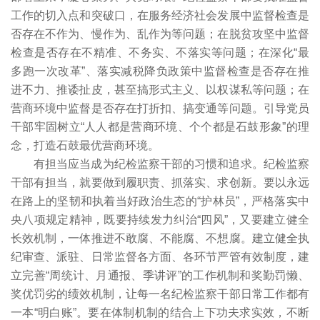
工作的切入点和突破口，在服务经济社会发展中监督检查是
否存在不作为、慢作为、乱作为等问题；在脱贫攻坚中监督
检查是否存在不精准、不务实、不落实等问题；在深化“最
多跑一次改革”、落实减税降负政策中监督检查是否存在推
进不力、推诿扯皮，甚至搞形式主义、以权谋私等问题；在
营商环境中监督是否存在打折扣、搞变通等问题。引导党员
干部牢固树立“人人都是营商环境、个个都是石鼓形象”的理
念，打造石鼓最优营商环境。
有担当应当成为纪检监察干部的习惯和追求。纪检监察
干部有担当，就要做到履职责、抓落实、求创新。要以永远
在路上的坚韧和执着当好政治生态的“护林员”，严格落实中
央八项规定精神，既要持续发力纠治“四风”，又要建立健全
长效机制，一体推进不敢腐、不能腐、不想腐。建立健全执
纪审查、派驻、日常监督各方面、各环节严管有效制度，建
立完善“周统计、月通报、季讲评”的工作机制和奖勤罚懒、
奖优罚劣的绩效机制，让每一名纪检监察干部日常工作都有
一本“明白账”。要在体制机制的结合上下功夫求实效，不断