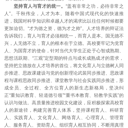
坚持育人与育才的统一。
“盖有非常之功，必待非常之
人”。千秋伟业，人才为本。随着中国式现代化的快速推
进，我国对科学知识和卓越人才的渴求比以往任何时候都要
更加迫切。“才为德之资，德为才之帅”。人才培养的辩证法
告诉我们，育人与育才必须相统一，而育人是本。国无德不
兴，人无德不立，育人的根本在于立德。高校要牢记为党育
人、为国育才的使命，针对当代大学生正处于心智成熟期、
思想活跃期、“三观”定型期的特点与成长成熟成才的需求，
坚持把立德放在人才培养的首位，将文化育人与立德树人同
步推进、思政课建设与党的创新理论武装同步推进、思政课
程与课程思政同步推进、课堂教学与社会实践同步推进，形
成全员、全过程、全方位育人的新生态新格局，坚决纠
正“重知识教育、轻道德引领”“重书本教育、轻教学实践”的
认识与做法。高质量推进校园文化建设，应积极探索高校育
人的新途径，构建完善育人体系，坚持课程育人、科研育
人、实践育人、文化育人、网络育人、心理育人、管理育
人、服务育人、资助育人、组织育人相互协同，不断用真理