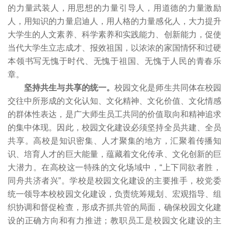
的力量武装人，用思想的力量引导人，用道德的力量激励
人，用知识的力量启迪人，用人格的力量感化人，大力提升
大学生的人文素养、科学素养和实践能力、创新能力，促使
当代大学生立志成才、报效祖国，以浓浓的家国情怀和过硬
本领书写无愧于时代、无愧于祖国、无愧于人民的青春乐
章。
坚持共生与共享的统一。
校园文化是师生共同体在校园
交往中所形成的文化认知、文化精神、文化价值、文化情感
的群体性表达，是广大师生员工共同的价值取向和精神追求
的集中体现。因此，校园文化建设必须坚持全员共建、全员
共享。高校是知识密集、人才聚集的地方，汇聚着传播知
识、培育人才的巨大能量，蕴藏着文化传承、文化创新的巨
大潜力。在高校这一特殊的文化场域中，“上下同欲者胜，
同舟共济者兴”。学校是校园文化建设的主要推手，校党委
统一领导本校校园文化建设，负责统筹规划、宏观指导、组
织协调和督促检查，形成齐抓共管的局面，确保校园文化建
设的正确方向和有力推进；教职员工是校园文化建设的主