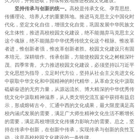
久为功，开拓进取，持续有效地推进校园文化建设。
坚持传承与创新的统一。
高校是传承文化、孕育思想、
传播理论、培养人才的重要阵地。推进马克思主义中国化时
代化，坚定文化自信，增强文化自觉，巩固发展中华民族文
化主体性，推进高校校园文化建设，绝不能抛弃马克思主义
这个魂脉，绝不能抛弃中华优秀传统文化这个根脉。惟改革
者进，惟创新者强，惟改革创新者胜。校园文化建设只有固
本培元、深耕细作、传承创新，方能使校园文化之树根深叶
茂、四季常青。大力推进校园文化建设，必须坚持以习近平
文化思想为指导，立足时代方位，坚持从社会主义先进文化
中获取中华文化和中国精神的时代精华，从革命文化中汲取
砥砺奋进的无穷力量，从源远流长、博大精深的中华优秀传
统文化中汲取精神滋养，从人类文明交流互鉴中获得有益启
示，形成熔铸古今、汇通中西的文化成果，最大限度满足高
校内涵式发展的需要，满足广大师生精神文化生活不断增长
的需要，满足高校增强文化传播力影响力的需要。总之，坚
持在传承中创新，在创新中传承，实现传承与创新的良性互
动，这是高校校园文化建设的一条铁律。