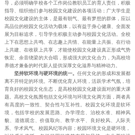
导，必须明确学校各个工作岗位教职员工的育人责任，积极
指导、组织他们参与校园文化建设的各项活动；广大学生是
校园文化建设的主体，是最有朝气、最有梦想的群体，应以
高品位的校园文化活动为载体，以有益于身心健康、全面发
展为目标追求，引导学生积极主动参与校园文化活动。全校
上下在思想上共鸣、在志趣上共情、在能量上共振、在行动
上共建、在收获上共享，才能使校园文化建设真正形成气势
恢宏、余音绕梁的大合唱，形成强大的文化合力，为高校培
养德才兼备的时代新人提供深厚文化滋养与精神动力。
坚持软环境与硬环境的统一。
任何文化的形成和发展都
离不开特定的环境。不断优化育人环境，活跃学术气氛，培
育良好的校园文化生态，是高校校园文化建设面对的重大课
题。高校文化氛围包括文化环境与环境文化两方面，两者具
有高度的一致性、契合性与互补性。校园文化环境是软环
境，包括学校的发展思路、办学理念、治校水准、精神风
貌、道德观念、价值取向、教学水平、良好校风、人际关
系、学术风气、校园风纪等内容；校园环境文化是硬环境，