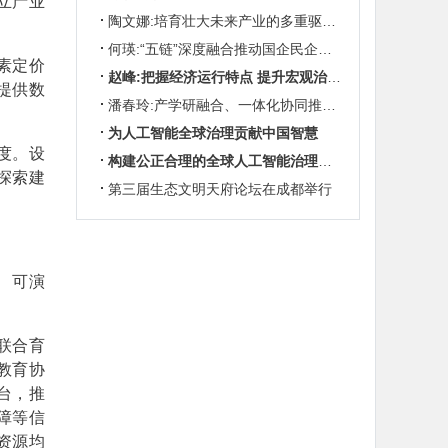
立产业
陶文娜:培育壮大未来产业的多重驱动机制
何瑛:“五链”深度融合推动国企民企协同发展
素定价
赵峰:把握经济运行特点 提升宏观治理效能
提供数
潘春玲:产学研融合、一体化协同推动农业科技创新
为人工智能全球治理贡献中国智慧
度。设
构建公正合理的全球人工智能治理体系
探索建
第三届生态文明天府论坛在成都举行
、可演
联合育
教育协
台，推
障等信
资源均