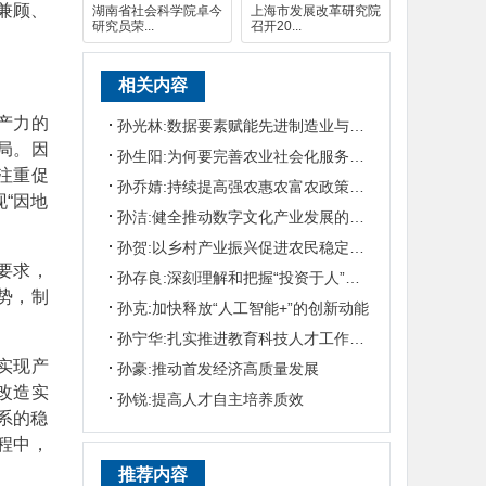
兼顾、
湖南省社会科学院卓今
上海市发展改革研究院
研究员荣...
召开20...
相关内容
产力的
孙光林:数据要素赋能先进制造业与生产性服务业融合
局。因
孙生阳:为何要完善农业社会化服务体系
注重促
孙乔婧:持续提高强农惠农富农政策效能
“因地
孙洁:健全推动数字文化产业发展的有效机制
孙贺:以乡村产业振兴促进农民稳定增收
要求，
孙存良:深刻理解和把握“投资于人”的丰富意蕴和实践要求
势，制
孙克:加快释放“人工智能+”的创新动能
孙宁华:扎实推进教育科技人才工作深度耦合
实现产
孙豪:推动首发经济高质量发展
改造实
孙锐:提高人才自主培养质效
系的稳
程中，
推荐内容