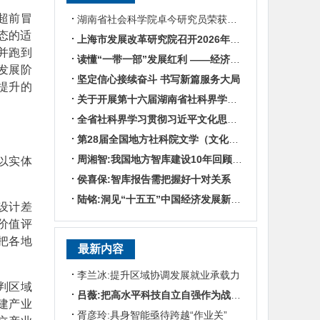
超前冒
湖南省社会科学院卓今研究员荣获第九届鲁迅文学奖
态的适
上海市发展改革研究院召开2026年半年度工作会议
并跑到
读懂“一带一部”发展红利 ——经济学专家谈湖南区位优势
发展阶
坚定信心接续奋斗 书写新篇服务大局
提升的
关于开展第十六届湖南省社科界学术年会征文活动的通知
全省社科界学习贯彻习近平文化思想座谈会发言摘编
第28届全国地方社科院文学（文化）所所长联席会暨“数智时代地方文化IP建设”学术研讨
周湘智:我国地方智库建设10年回顾与展望
以实体
侯喜保:智库报告需把握好十对关系
陆铭:洞见“十五五”中国经济发展新趋势——对话上海交通大学中国发展研究院执行院长陆铭
设计差
价值评
把各地
最新内容
李兰冰:提升区域协调发展就业承载力
判区域
吕薇:把高水平科技自立自强作为战略支撑
建产业
胥彦玲:具身智能亟待跨越“作业关”