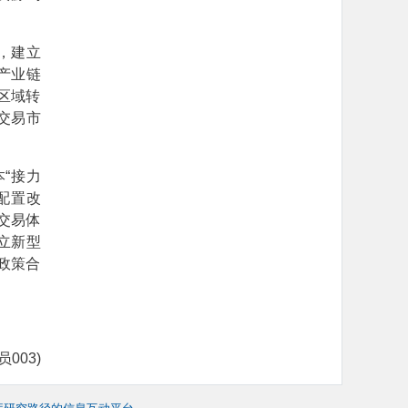
，建立
产业链
区域转
交易市
“接力
配置改
交易体
立新型
政策合
）
003)