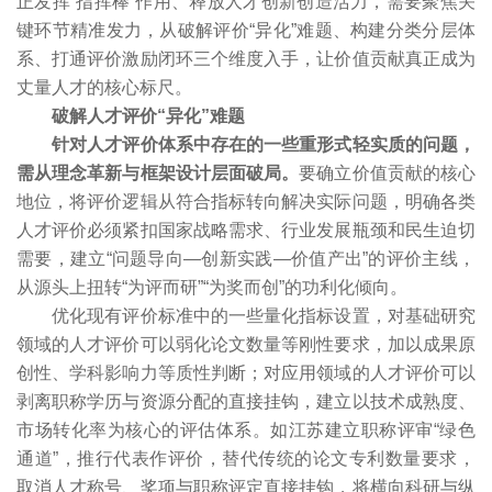
正发挥“指挥棒”作用、释放人才创新创造活力，需要聚焦关
键环节精准发力，从破解评价“异化”难题、构建分类分层体
系、打通评价激励闭环三个维度入手，让价值贡献真正成为
丈量人才的核心标尺。
破解人才评价“异化”难题
针对人才评价体系中存在的一些重形式轻实质的问题，
需从理念革新与框架设计层面破局。
要确立价值贡献的核心
地位，将评价逻辑从符合指标转向解决实际问题，明确各类
人才评价必须紧扣国家战略需求、行业发展瓶颈和民生迫切
需要，建立“问题导向—创新实践—价值产出”的评价主线，
从源头上扭转“为评而研”“为奖而创”的功利化倾向。
优化现有评价标准中的一些量化指标设置，对基础研究
领域的人才评价可以弱化论文数量等刚性要求，加以成果原
创性、学科影响力等质性判断；对应用领域的人才评价可以
剥离职称学历与资源分配的直接挂钩，建立以技术成熟度、
市场转化率为核心的评估体系。如江苏建立职称评审“绿色
通道”，推行代表作评价，替代传统的论文专利数量要求，
取消人才称号、奖项与职称评定直接挂钩，将横向科研与纵