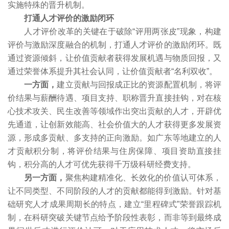
实施特殊的晋升机制。
打通人才评价的激励闭环
人才评价改革的关键在于破除“评用两张皮”现象，构建
评价与激励深度融合的机制，打通人才评价的激励闭环。既
通过资源倾斜，让价值贡献者获得发展机遇与物质回报，又
通过荣誉体系提升其社会认同，让价值贡献者“名利双收”。
一方面，
建立贡献与回报成正比的资源配置机制，将评
价结果与薪酬待遇、项目支持、职称晋升直接挂钩，对在核
心技术攻关、民生改善等领域作出突出贡献的人才，开辟优
先通道，让创新效能高、社会价值大的人才获得更多发展资
源，形成多贡献、多支持的正向激励。如广东等地建立的人
才贡献积分制，将评价结果与住房保障、项目资助直接挂
钩，积分高的人才可优先获得千万级科研经费支持。
另一方面，
聚焦构建精准化、长效化的价值认可体系，
让不同类型、不同阶段的人才的贡献都能得到激励。针对基
础研究人才成果周期长的特点，建立“里程碑式”荣誉跟踪机
制，在科研突破关键节点给予阶段性表彰，而非等到最终成