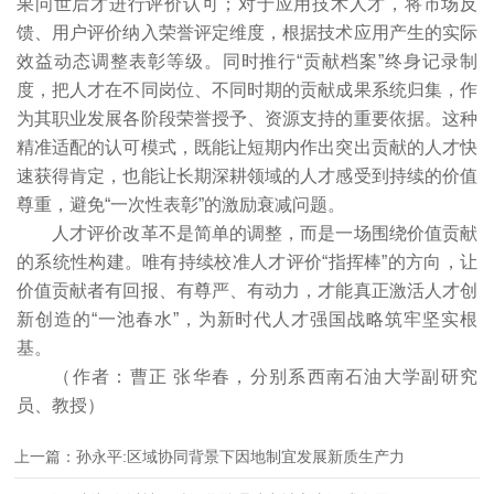
果问世后才进行评价认可；对于应用技术人才，将市场反
馈、用户评价纳入荣誉评定维度，根据技术应用产生的实际
效益动态调整表彰等级。同时推行“贡献档案”终身记录制
度，把人才在不同岗位、不同时期的贡献成果系统归集，作
为其职业发展各阶段荣誉授予、资源支持的重要依据。这种
精准适配的认可模式，既能让短期内作出突出贡献的人才快
速获得肯定，也能让长期深耕领域的人才感受到持续的价值
尊重，避免“一次性表彰”的激励衰减问题。
人才评价改革不是简单的调整，而是一场围绕价值贡献
的系统性构建。唯有持续校准人才评价“指挥棒”的方向，让
价值贡献者有回报、有尊严、有动力，才能真正激活人才创
新创造的“一池春水”，为新时代人才强国战略筑牢坚实根
基。
（作者：曹正 张华春，分别系西南石油大学副研究
员、教授）
上一篇：孙永平:区域协同背景下因地制宜发展新质生产力