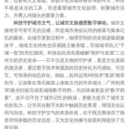
新，也要有人文底蕴。在数字化浪潮席卷全球的今天，科技
不再是冰冷的工具，而是重塑城市文化肌理、积聚城市活
力、升腾人间烟火的重要力量。
科技守护城市文气，让城市文脉感受数字律动。
城市文
脉绝非可有可无的点缀，而是城市身份认同的根基与集体记
忆的载体。在城市更新过程中，物理空间的历史痕迹极易被
抹平，地域文化特色也容易随之被吞噬，导致城市陷入“千
城一面”的失忆困境。科技在此肩负着破解“保护与发展”二元
对立的历史使命——它不仅是文物的守护者，更是文化基因
的激活者，通过数字技术将凝固的历史转化为可感知、可交
互、可传承的动态存在。例如，杭州运用AR技术“复原”南宋
街市，让游客在青石板路上体验古代的市井烟火；广州利用
3D激光扫描完成老城墙数字存档，为后续修复提供“数字档
案”。这不仅守住了城市记忆的根脉，更极大提升了城市文
化软实力，让市民在数字光影中触摸历史厚度，增强文化认
同与自信。科技守护文气的本质价值，在于既完整保存了物
质空间承载的历史信息，又为文化传播与创新利用提供了无
限可能。