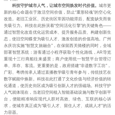
科技守护城市人气，让城市空间焕发时代价值。
城市更
新的核心命题在于激活空间价值，防止“重形轻魂”的空心化
改造。老旧工业区、历史街区常因功能滞后、配套缺失而丧
失吸引力。科技在此扮演着“空间活化引擎”的关键角色——
通过智慧化改造优化运营成本、提升服务品质、构建创新生
态，使旧空间蝶变为吸引人才、激发创造的价值高地。广州
永庆坊实施“智慧文旅融合”，在保留西关骑楼的同时，全域
部署智慧系统：游客通过小程序获取个性化路线，AR导览
重现十三行商船往来盛景；商户使用统一智慧平台管理订
单、库存、客流。更重要的是，政府搭建“非遗数字工坊”，
广彩、粤绣传承人通过直播教学吸引青年参与，传统技艺在
数字赋能中焕新。科技在此打通了文化价值与经济价值的转
化通道，使历史街区成为吸引创新人才的强磁场。科技守护
人气就体现在，当老旧空间植入智能基础设施与数字创新平
台，便能精准响应现代人群对高效、绿色、互联的核心诉
求，使城市真正成为“吸引人才、留住人才、成就人才”的活
力容器。