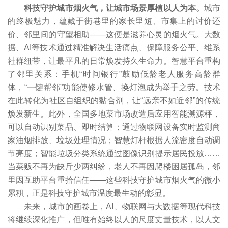
科技守护城市烟火气，让城市场景厚植以人为本。
城市
的终极魅力，蕴藏于街巷里的家长里短、市集上的讨价还
价、邻里间的守望相助——这便是滋养心灵的烟火气。大数
据、AI等技术通过精准解决生活痛点、保障服务公平、维系
社群纽带，让最平凡的日常焕发持久生命力。智慧平台重构
了邻里关系：手机“时间银行”鼓励低龄老人服务高龄群
体，“一键帮邻”功能使修水管、换灯泡成为举手之劳。技术
在此转化为社区自组织的黏合剂，让“远亲不如近邻”的传统
焕发新生。此外，全国多地菜市场改造后应用智能溯源秤，
可以自动识别菜品、即时结算；通过物联网设备实时监测商
家油烟排放、垃圾处理情况；智慧灯杆根据人流密度自动调
节亮度；智能垃圾分类系统通过图像识别提示居民投放……
当菜贩不再为缺斤少两纠纷，老人不再因爬楼困居孤岛，邻
里因互助平台重拾信任——这些科技守护城市烟火气的微小
累积，正是科技守护城市温度最生动的彰显。
未来，城市的画卷上，AI、物联网与大数据等现代科技
将继续深化推广，但唯有始终以人的尺度丈量技术，以人文