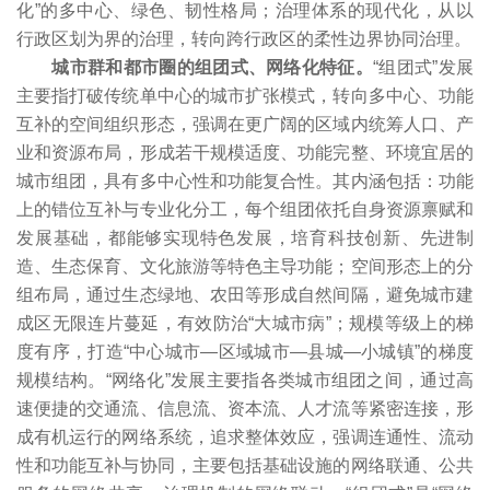
化”的多中心、绿色、韧性格局；治理体系的现代化，从以
行政区划为界的治理，转向跨行政区的柔性边界协同治理。
城市群和都市圈的组团式、网络化特征。
“组团式”发展
主要指打破传统单中心的城市扩张模式，转向多中心、功能
互补的空间组织形态，强调在更广阔的区域内统筹人口、产
业和资源布局，形成若干规模适度、功能完整、环境宜居的
城市组团，具有多中心性和功能复合性。其内涵包括：功能
上的错位互补与专业化分工，每个组团依托自身资源禀赋和
发展基础，都能够实现特色发展，培育科技创新、先进制
造、生态保育、文化旅游等特色主导功能；空间形态上的分
组布局，通过生态绿地、农田等形成自然间隔，避免城市建
成区无限连片蔓延，有效防治“大城市病”；规模等级上的梯
度有序，打造“中心城市—区域城市—县城—小城镇”的梯度
规模结构。“网络化”发展主要指各类城市组团之间，通过高
速便捷的交通流、信息流、资本流、人才流等紧密连接，形
成有机运行的网络系统，追求整体效应，强调连通性、流动
性和功能互补与协同，主要包括基础设施的网络联通、公共