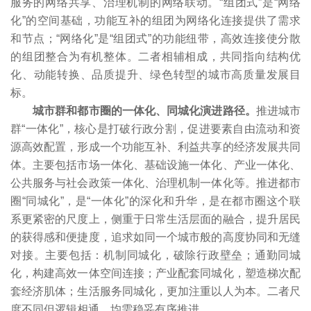
服务的网络共享、治理机制的网络联动。“组团式”是“网络
化”的空间基础，功能互补的组团为网络化连接提供了需求
和节点；“网络化”是“组团式”的功能纽带，高效连接使分散
的组团整合为有机整体。二者相辅相成，共同指向结构优
化、动能转换、品质提升、绿色转型的城市高质量发展目
标。
城市群和都市圈的一体化、同城化演进路径。
推进城市
群“一体化”，核心是打破行政分割，促进要素自由流动和资
源高效配置，形成一个功能互补、利益共享的经济发展共同
体。主要包括市场一体化、基础设施一体化、产业一体化、
公共服务与社会政策一体化、治理机制一体化等。推进都市
圈“同城化”，是“一体化”的深化和升华，是在都市圈这个联
系更紧密的尺度上，侧重于日常生活层面的融合，提升居民
的获得感和便捷度，追求如同一个城市般的高度协同和无缝
对接。主要包括：机制同城化，破除行政壁垒；通勤同城
化，构建高效一体空间连接；产业配套同城化，塑造梯次配
套经济肌体；生活服务同城化，更加注重以人为本。二者尺
度不同但逻辑相通，均需稳妥有序推进。