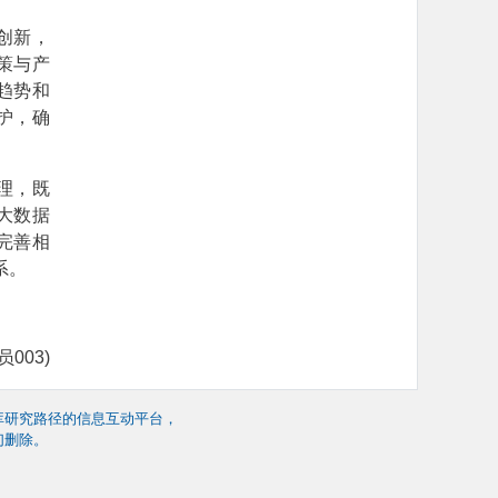
创新，
策与产
趋势和
护，确
理，既
大数据
完善相
系。
003)
库研究路径的信息互动平台，
们删除。