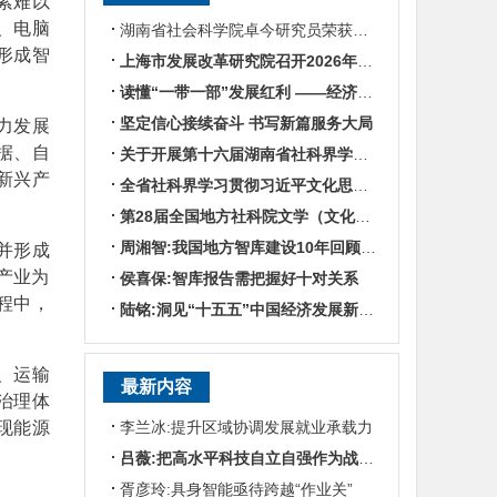
素难以
、电脑
湖南省社会科学院卓今研究员荣获第九届鲁迅文学奖
形成智
上海市发展改革研究院召开2026年半年度工作会议
读懂“一带一部”发展红利 ——经济学专家谈湖南区位优势
坚定信心接续奋斗 书写新篇服务大局
力发展
据、自
关于开展第十六届湖南省社科界学术年会征文活动的通知
新兴产
全省社科界学习贯彻习近平文化思想座谈会发言摘编
第28届全国地方社科院文学（文化）所所长联席会暨“数智时代地方文化IP建设”学术研讨
周湘智:我国地方智库建设10年回顾与展望
并形成
产业为
侯喜保:智库报告需把握好十对关系
程中，
陆铭:洞见“十五五”中国经济发展新趋势——对话上海交通大学中国发展研究院执行院长陆铭
、运输
最新内容
治理体
现能源
李兰冰:提升区域协调发展就业承载力
吕薇:把高水平科技自立自强作为战略支撑
胥彦玲:具身智能亟待跨越“作业关”