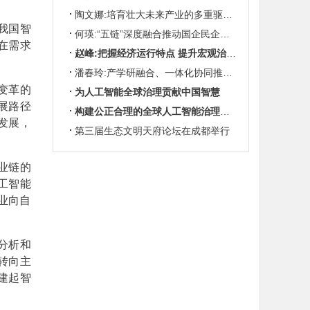
陶文娜:培育壮大未来产业的多重驱动机制
我国智
何瑛:“五链”深度融合推动国企民企协同发展
在需求
赵峰:把握经济运行特点 提升宏观治理效能
潘春玲:产学研融合、一体化协同推动农业科技创新
变革的
为人工智能全球治理贡献中国智慧
展路径
构建公正合理的全球人工智能治理体系
发展，
第三届生态文明天府论坛在成都举行
业链的
工智能
业向自
分析和
转向主
建起智