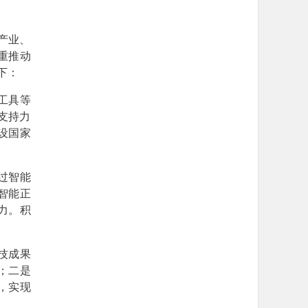
产业、
重推动
下：
工具等
支持力
设国家
过智能
智能正
力。积
技成果
；二是
，实现