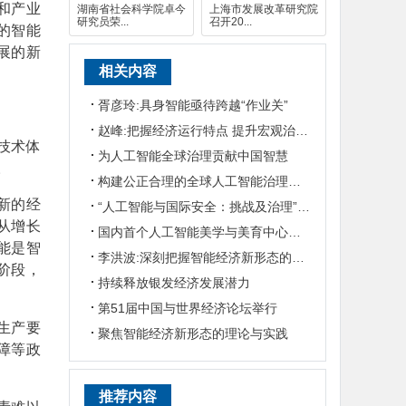
和产业
湖南省社会科学院卓今
上海市发展改革研究院
研究员荣...
召开20...
的智能
展的新
相关内容
胥彦玲:具身智能亟待跨越“作业关”
赵峰:把握经济运行特点 提升宏观治理效能
技术体
为人工智能全球治理贡献中国智慧
。
构建公正合理的全球人工智能治理体系
新的经
“人工智能与国际安全：挑战及治理”国际学术研讨会在京召开
从增长
国内首个人工智能美学与美育中心在南开大学成立
能是智
李洪波:深刻把握智能经济新形态的特征及规律
阶段，
持续释放银发经济发展潜力
第51届中国与世界经济论坛举行
生产要
聚焦智能经济新形态的理论与实践
障等政
推荐内容