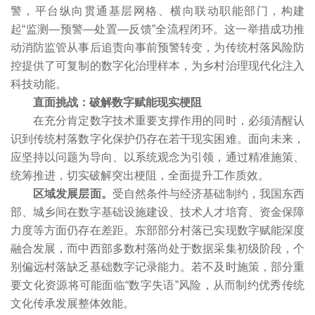
警，平台纵向贯通基层网格、横向联动职能部门，构建
起“监测—预警—处置—反馈”全流程闭环。这一举措成功推
动消防监管从事后追责向事前预警转变，为传统村落风险防
控提供了可复制的数字化治理样本，为乡村治理现代化注入
科技动能。
直面挑战：破解数字赋能现实梗阻
在充分肯定数字技术重要支撑作用的同时，必须清醒认
识到传统村落数字化保护仍存在若干现实困难。面向未来，
应坚持以问题为导向、以系统观念为引领，通过精准施策、
统筹推进，切实破解突出梗阻，全面提升工作质效。
区域发展层面。
受自然条件与经济基础制约，我国东西
部、城乡间在数字基础设施建设、技术人才培育、资金保障
力度等方面仍存在差距。东部部分村落已实现数字赋能深度
融合发展，而中西部多数村落尚处于数据采集初级阶段，个
别偏远村落缺乏基础数字记录能力。若不及时施策，部分重
要文化资源将可能面临“数字失语”风险，从而制约优秀传统
文化传承发展整体效能。