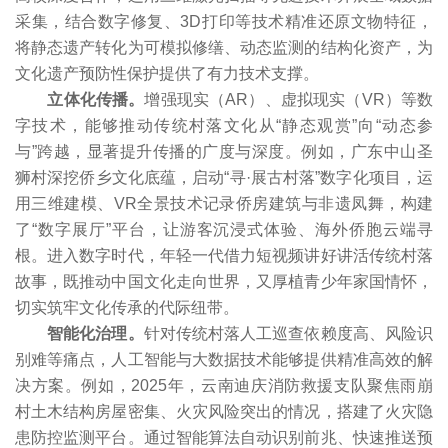
采集，结合数字修复、3D打印等技术精准还原文物特征，
将静态遗产转化为可模拟修缮、动态监测的结构化资产，为
文化遗产预防性保护提供了有力技术支撑。
立体化传播。
增强现实（AR）、虚拟现实（VR）等数
字技术，能够推动传统村落文化从“静态观赏”向“动态参
与”跨越，显著提升传播的广度与深度。例如，广东中山圣
狮村深挖侨乡文化底蕴，启动“寻·展古村落”数字化项目，运
用三维建模、VR全景技术记录侨房建筑与非遗凤舞，构建
了“数字展厅”平台，让游客沉浸式体验、海外侨胞云端寻
根。进入数字时代，年轻一代借力短视频讲好讲活传统村落
故事，既推动中国文化走向世界，又厚植青少年家国情怀，
切实筑牢文化传承的代际纽带。
智能化治理。
针对传统村落人工巡查依赖度高、风险识
别难等痛点，人工智能与大数据技术能够提供精准高效的解
决方案。例如，2025年，云南迪庆消防救援支队聚焦雨崩
村土木结构房屋密集、火灾风险突出的情况，搭建了火灾隐
患防控监测平台。通过智能算法自动识别前兆、快速推送预