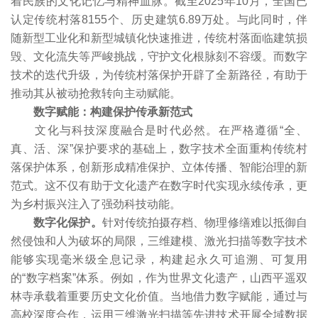
着民族的文化记忆与精神血脉。截至2025年10月，全国已
认定传统村落8155个、历史建筑6.89万处。与此同时，伴
随新型工业化和新型城镇化快速推进，传统村落面临建筑损
毁、文化流失等严峻挑战，守护文化根脉刻不容缓。而数字
技术的迭代升级，为传统村落保护开辟了全新路径，有助于
推动其从被动抢救转向主动赋能。
数字赋能：构建保护传承新范式
文化与科技深度融合是时代必然。在严格遵循“全、
真、活、深”保护要求的基础上，数字技术全面重构传统村
落保护体系，创新形成精准保护、立体传播、智能治理的新
范式。这不仅有助于文化遗产在数字时代实现永续传承，更
为乡村振兴注入了强劲科技动能。
数字化保护。
针对传统拍摄存档、物理修缮难以抵御自
然侵蚀和人为破坏的局限，三维建模、激光扫描等数字技术
能够实现毫米级全息记录，构建起永久可追溯、可复用
的“数字档案”体系。例如，作为世界文化遗产，山西平遥双
林寺承载着重要历史文化价值。当地借力数字赋能，通过与
高校深度合作，运用三维激光扫描等先进技术开展全域数据