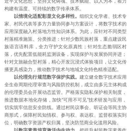
近平文化思想，坚持文化铸魂、技术赋能、以人为本，着力
构建有温度、可持续的数字传承体系。
以情境化适配彰显文化多样性。
组织文化学者、技术专
家、村民代表等多方力量协同参与方案设计，将数字技术的
应用深度融入村落地方性知识体系。为此，应针对不同类型
村落精准施策、分类推进：针对少数民族村落，重点建设民
族语言语料库，全力守护文化原真性；针对生态脆弱区村
落，优先配置低能耗监测设备，实现保护与发展协同并进；
针对文旅融合型村落，精心开发沉浸式体验项目，让文化传
播更具感染力，推动数字技术与地域文化特色精准适配。
以伦理先行规范数字保护实践。
建立健全数字技术应用
全生命周期伦理审查与风险防控机制，成立由多元主体构成
的伦理委员会开展动态监管。严格落实隐私保护相关制度，
推进数据本地化存储，加快“可用不可见”技术研发与应用，
切实筑牢信息安全防线。通过村民议事会、听证会等民主协
商形式，保障村民知情权、参与权、表达权、监督权落实到
位，明确数字资源产权归属，坚决防范商业化滥用风险。
以数字素养培育激活内生动力。
把提升村民数字素养作