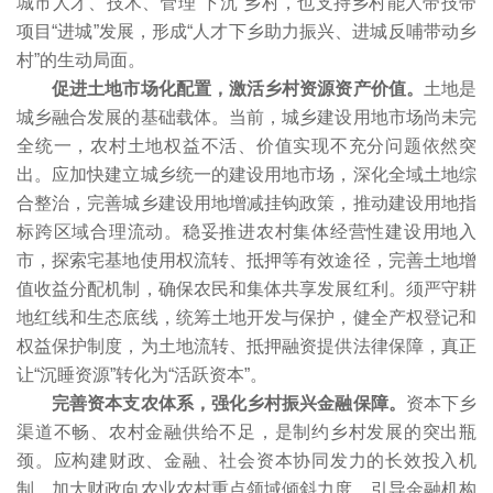
城市人才、技术、管理“下沉”乡村，也支持乡村能人带技带
项目“进城”发展，形成“人才下乡助力振兴、进城反哺带动乡
村”的生动局面。
促进土地市场化配置，激活乡村资源资产价值。
土地是
城乡融合发展的基础载体。当前，城乡建设用地市场尚未完
全统一，农村土地权益不活、价值实现不充分问题依然突
出。应加快建立城乡统一的建设用地市场，深化全域土地综
合整治，完善城乡建设用地增减挂钩政策，推动建设用地指
标跨区域合理流动。稳妥推进农村集体经营性建设用地入
市，探索宅基地使用权流转、抵押等有效途径，完善土地增
值收益分配机制，确保农民和集体共享发展红利。须严守耕
地红线和生态底线，统筹土地开发与保护，健全产权登记和
权益保护制度，为土地流转、抵押融资提供法律保障，真正
让“沉睡资源”转化为“活跃资本”。
完善资本支农体系，强化乡村振兴金融保障。
资本下乡
渠道不畅、农村金融供给不足，是制约乡村发展的突出瓶
颈。应构建财政、金融、社会资本协同发力的长效投入机
制。加大财政向农业农村重点领域倾斜力度，引导金融机构