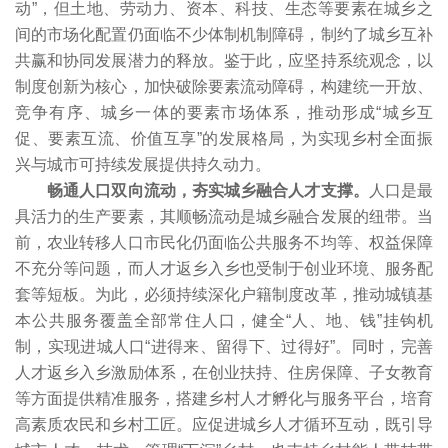
动”，但土地、劳动力、资本、科技、生态等要素在城乡之
间的市场化配置仍面临不少体制机制障碍，制约了城乡互补
共赢和协同发展潜力的释放。鉴于此，应坚持系统观念，以
制度创新为核心，加快破除要素流动障碍，构建统一开放、
竞争有序、城乡一体的要素市场体系，推动形成“城乡互
促、要素互流、价值互享”的发展格局，为实现乡村全面振
兴与城市可持续发展提供持久动力。
畅通人口双向流动，夯实城乡融合人才支撑。
人口是最
具活力的生产要素，其顺畅流动是城乡融合发展的纽带。当
前，农业转移人口市民化仍面临公共服务不均等、权益保障
不充分等问题，而人才返乡入乡也受制于创业环境、服务配
套等短板。为此，必须持续深化户籍制度改革，推动城镇基
本公共服务覆盖全部常住人口，健全“人、地、钱”挂钩机
制，实现进城人口“进得来、留得下、过得好”。同时，完善
人才返乡入乡激励体系，在创业扶持、住房保障、子女教育
等方面提供精准服务，搭建乡村人才孵化与服务平台，培育
高素质农民和乡村工匠。应促进城乡人才循环互动，既引导