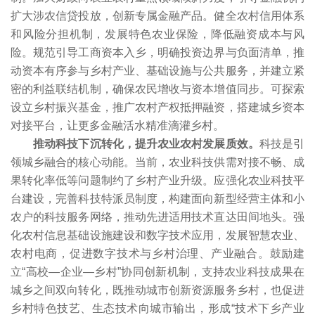
扩大涉农信贷投放，创新专属金融产品。健全农村信用体系
和风险分担机制，发展特色农业保险，降低融资成本与风
险。规范引导工商资本入乡，明确投资边界与负面清单，推
动资本有序参与乡村产业、基础设施与公共服务，并建立紧
密的利益联结机制，确保农民增收与资本增值同步。可探索
设立乡村振兴基金，推广农村产权抵押融资，搭建城乡资本
对接平台，让更多金融活水精准滴灌乡村。
推动科技下沉转化，提升农业农村发展质效。
科技是引
领城乡融合的核心动能。当前，农业科技供需对接不畅、成
果转化率低等问题制约了乡村产业升级。应强化农业科技平
台建设，完善科技特派员制度，构建面向新型经营主体和小
农户的科技服务网络，推动先进适用技术直达田间地头。强
化农村信息基础设施建设和数字技术应用，发展智慧农业、
农村电商，促进数字技术与乡村治理、产业融合。鼓励建
立“高校—企业—乡村”协同创新机制，支持农业科技成果在
城乡之间双向转化，既推动城市创新资源服务乡村，也促进
乡村特色技艺、生态技术向城市输出，形成“技术下乡产业