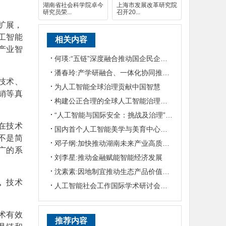
湖南省社会科学院卓今
上海市发展改革研究院
研究员荣...
召开20...
扩展，
工智能
相关内容
产业智
何瑛:“五链”深度融合推动国企民企协同发展
潘春玲:产学研融合、一体化协同推动农业科技创新
技术、
为人工智能全球治理贡献中国智慧
销等真
构建公正合理的全球人工智能治理体系
“人工智能与国际安全：挑战及治理”国际学术研讨会在京召开
在技术
国内首个人工智能美学与美育中心在南开大学成立
不是简
邓子纲:加快推动湖南未来产业高质量发展
广的系
刘李星:推动金融赋能智能经济发展
沈素素:因地制宜推动生态产品价值实现
。
技术
人工智能社会工作国际学术研讨会在华东理工大学举行
。
术有效
推荐内容