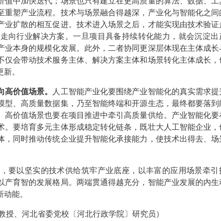
价值中加快迭代；场景也只有建立在更高质量的算法、数据、工
至重塑产业流程。技术与场景融合得越深，产业化与智能化之间
产业扩散的相互促进。技术进入场景之后，才能实现由技术验证
用走向行业解决方案。一旦项目具备持续转化能力，就会沉淀出
产业本身的规模化发展。此外，二者协同更深层体现在主体成长
不仅会带动技术服务主体、解决方案主体和场景转化主体成长，
更新。
向高价值场景。
人工智能产业化要围绕产业智能化的真实需求提
模型、高质量数据集，乃至智能终端和开源生态，最终都要落到
。高价值场景也要在项目推进中牵引高质量供给。产业智能化要
术。要培育多元主体形成稳定转化链条，既壮大人工智能企业，
体，同时推动传统企业提升智能化承接能力，使技术出得去、场
要以坚实的技术供给筑牢产业底座，以丰富的应用场景牵引
以产育智的发展格局。两端贯通得越充分，智能产业发展的内生
新动能。
教授、河北省委党校〔河北行政学院〕研究员）