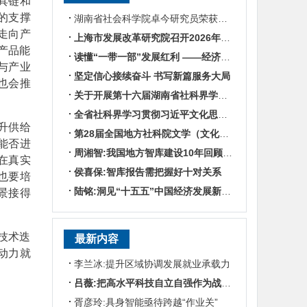
具链和
的支撑
湖南省社会科学院卓今研究员荣获第九届鲁迅文学奖
走向产
上海市发展改革研究院召开2026年半年度工作会议
产品能
读懂“一带一部”发展红利 ——经济学专家谈湖南区位优势
与产业
坚定信心接续奋斗 书写新篇服务大局
也会推
关于开展第十六届湖南省社科界学术年会征文活动的通知
全省社科界学习贯彻习近平文化思想座谈会发言摘编
升供给
第28届全国地方社科院文学（文化）所所长联席会暨“数智时代地方文化IP建设”学术研讨
能否进
周湘智:我国地方智库建设10年回顾与展望
在真实
侯喜保:智库报告需把握好十对关系
也要培
陆铭:洞见“十五五”中国经济发展新趋势——对话上海交通大学中国发展研究院执行院长陆铭
景接得
技术迭
最新内容
动力就
李兰冰:提升区域协调发展就业承载力
吕薇:把高水平科技自立自强作为战略支撑
胥彦玲:具身智能亟待跨越“作业关”